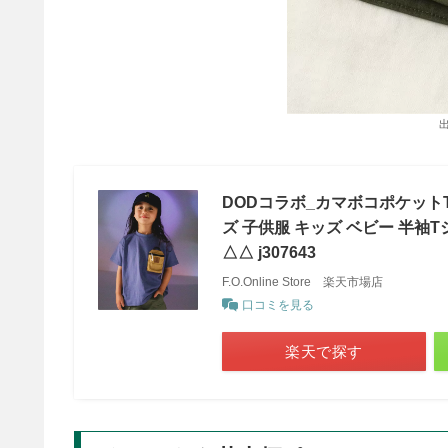
出
DODコラボ_カマボコポケットT
ズ 子供服 キッズ ベビー 半袖T
△△ j307643
F.O.Online Store 楽天市場店
口コミを見る
楽天で探す