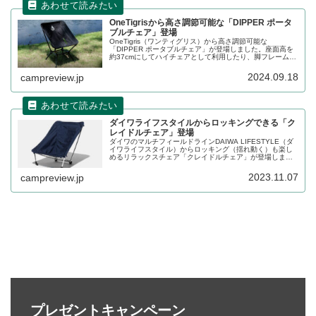
OneTigrisから高さ調節可能な「DIPPER ポータ
ブルチェア」登場
OneTigris（ワンティグリス）から高さ調節可能な
「DIPPER ポータブルチェア」が登場しました。座面高を
約37cmにしてハイチェアとして利用したり、脚フレームを
収納して座面高を約21cmに低く設定してローチェアとして
も利用できます。詳細をレビューします。
2024.09.18
campreview.jp
ダイワライフスタイルからロッキングできる「ク
レイドルチェア」登場
ダイワのマルチフィールドラインDAIWA LIFESTYLE（ダ
イワライフスタイル）からロッキング（揺れ動く）も楽し
めるリラックスチェア「クレイドルチェア」が登場しまし
た。脚のフレームパーツを付け替えることによって、高さ
がハイとローの二段階になる設計のチェアです。詳細をレ
2023.11.07
campreview.jp
ビューします。
プレゼントキャンペーン