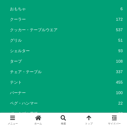
おもちゃ
6
クーラー
172
クッカー・テーブルウエア
537
グリル
51
シェルター
93
タープ
108
チェア・テーブル
337
テント
455
バーナー
100
ペグ・ハンマー
22
ポータブル電源
37
ランタン
192
メニュー
ホーム
検索
トップ
サイドバー