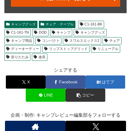
キャンプグッズ
チェア・テーブル
C1-161-BK
C1-161-TN
DOD
キャンプ
キャンプグッズ
キャンプ用品
コンパクト
スワルスエックス2
チェア
ディーオーディー
リップストップグリッド
リニューアル
折りたたみ
改良
シェアする
X
Facebook
はてブ
LINE
コピー
企画・制作: キャンプレビュー編集部をフォローする