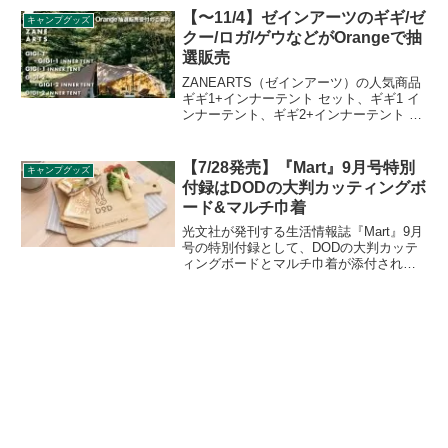
ルされました。詳細をレビューします。
【〜11/4】ゼインアーツのギギ/ゼ
キャンプグッズ
クー/ロガ/ゲウなどがOrangeで抽
選販売
ZANEARTS（ゼインアーツ）の人気商品
ギギ1+インナーテント セット、ギギ1 イ
ンナーテント、ギギ2+インナーテント セ
ット、ギギ2 インナーテント、ゼクーM
インナーテント、ロガ4、ゲウがアウトド
アショップOrange（オレンジ）のオンラ
【7/28発売】『Mart』9月号特別
キャンプグッズ
インストアにて抽選販売されます。詳細
付録はDODの大判カッティングボ
をレビューします。
ード&マルチ巾着
光文社が発刊する生活情報誌『Mart』9月
号の特別付録として、DODの大判カッテ
ィングボードとマルチ巾着が添付されま
す。2021年7月28日に発売予定で、販売価
格は本誌とセットで1,060円（税込）とな
ります。詳細をレビューします。