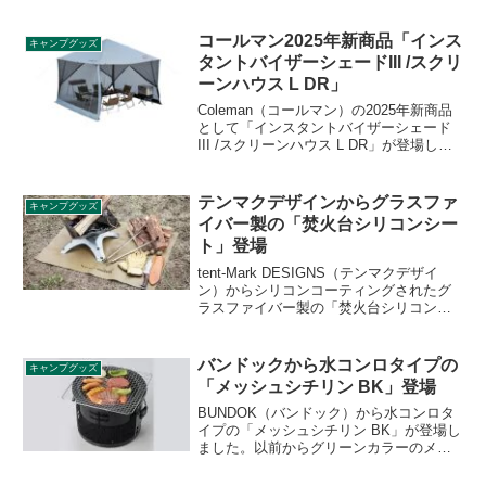
性と収納性の高さにこだわり、あらゆる
状況とアイデアに対応できる懐の深い調
理道具です。詳細をレビューします。
コールマン2025年新商品「インス
キャンプグッズ
タントバイザーシェードIII /スクリ
ーンハウス L DR」
Coleman（コールマン）の2025年新商品
として「インスタントバイザーシェード
III /スクリーンハウス L DR」が登場しま
した。ダークルームテクノロジーで日光
をブロックし涼しく、虫の侵入を防ぐメ
ッシュクリーン付きのワンタッチで簡単
テンマクデザインからグラスファ
キャンプグッズ
組立可能なシェードのLサイズです。詳細
イバー製の「焚火台シリコンシー
をレビューします。
ト」登場
tent-Mark DESIGNS（テンマクデザイ
ン）からシリコンコーティングされたグ
ラスファイバー製の「焚火台シリコンシ
ート」が登場しました。薪や小物を地面
の湿気から守ることができ、水洗いでき
るのでお手入れも簡単です。詳細をレビ
バンドックから水コンロタイプの
キャンプグッズ
ューします。
「メッシュシチリン BK」登場
BUNDOK（バンドック）から水コンロタ
イプの「メッシュシチリン BK」が登場し
ました。以前からグリーンカラーのメッ
シュ七輪は販売されていましたが、今回
ブラックカラーバージョンでリニューア