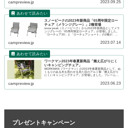
2023.09.25
campreview.jp
ューします。
スノーピークの2023年新商品「65周年限定ロー
チェア（メランジグレー）」2種登場
snow peak（スノーピーク）から2023年新商品としてメラ
ンジグレーの「65周年限定ローチェア」が登場しました。
「ローチェア30」と「ローチェアショート」の2種が、メ
ランジ調の生地を採用した65周年限定仕様で発売です。詳
細をレビューします。
2023.07.14
campreview.jp
ワークマン2023年春夏新商品「燃え広がりにく
いキャンピングチェア」
WORKMAN（ワークマン）の2023年春夏新商品として、ぬ
くもりのある木を思わせる見た目のアルミ製「燃え広がり
にくいキャンピングチェア」が登場しました。フレームは
軽量なアルミ製で、座面生地には燃え広がりにくい加工が
施されています。Web限定での販売です。詳細をレビュー
2023.06.23
campreview.jp
します。
プレゼントキャンペーン