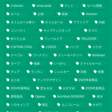
Coleman
snow peak
テント
セール情報
セール
お得
収納
Amazon
タイムセール祭り
タイムセール
アウトドア
付録
コンパクト
キャプテンスタッグ
ロゴス
折りたたみ
フィールドア
FIELDOOR
CAPTAIN STAG
LOGOS
バッグ
コラボ
テーブル
ワークマン
ディーオーディー
Workman
タープ
福袋
いつから
スマイルセール
チェア
ランタン
シェルター
比較
軽量
まとめ
テンマクデザイン
2025年新商品
2024年新商品
焚き火台
おすすめ
2026年新商品
調理器具
Ogawa
tent-Mark DESIGNS
保冷
ソロキャンプ
限定
ユニフレーム
オガワ