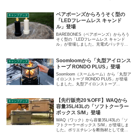
追加されました。卓上でグリルとして使
えるだけでなく、地面に置いて焚き火台
としても使うことができます。詳細をレ
ベアボーンズからろうそく型の
キャンプグッズ
ビューします。
「LEDフレームレス キャンド
ル」登場
BAREBONES（ベアボーンズ）からろう
そく型の「LEDフレームレス キャンド
ル」が登場しました。充電式バッテリー
が内蔵されている4.5インチのフレームレ
スキャンドルで、揺らぎ点灯モードを搭
載しており、湾曲したLEDロープでろう
Soomloomから「丸型アイロンス
キャンプグッズ
そくの灯りを再現できます。詳細をレビ
トーブ RONDO PLUS」登場
ューします。
Soomloom（スームルーム）から「丸型ア
イロンストーブ RONDO PLUS」が登場
しました。丸型アイロンストーブ
RONDOのアップグレード製品で、新たに
丸型芯構造を採用し、360°どこからでも
炎を楽しめます。60mlの大容量タンクを
【先行販売20％OFF】WAQから
キャンプグッズ
備えているので、長時間の燃焼でも頻繁
容量35L/43Lの「ソフトクーラー
な給油は不要です。詳細をレビューしま
ボックス S/M」登場
す。
WAQ（ワック）から容量35L/43Lの「ソ
フトクーラーボックス S/M」が登場しま
した。ポリエチレンを断熱材として使用
しており、厚さは15mmです。3層構造で