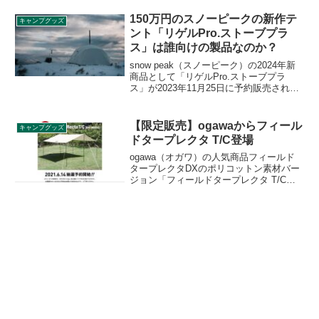
保冷力をキープできるソフトクーラーで
す。詳細をレビューします。
150万円のスノーピークの新作テ
キャンプグッズ
ント「リゲルPro.ストーブプラ
ス」は誰向けの製品なのか？
snow peak（スノーピーク）の2024年新
商品として「リゲルPro.ストーブプラ
ス」が2023年11月25日に予約販売されま
す。販売価格は1,485,000円（税込）と一
般的なテントの価格帯とは大きくかけ離
れており話題となりました。一体誰向け
【限定販売】ogawaからフィール
キャンプグッズ
のテントなのでしょう。詳細をレビュー
ドタープレクタ T/C登場
します。
ogawa（オガワ）の人気商品フィールド
タープレクタDXのポリコットン素材バー
ジョン「フィールドタープレクタ T/C」
が限定販売されることになりました。
「オフホワイト」は限定50張り、「サン
ドベージュ」は数量限定販売となりま
す。詳細をレビューします。