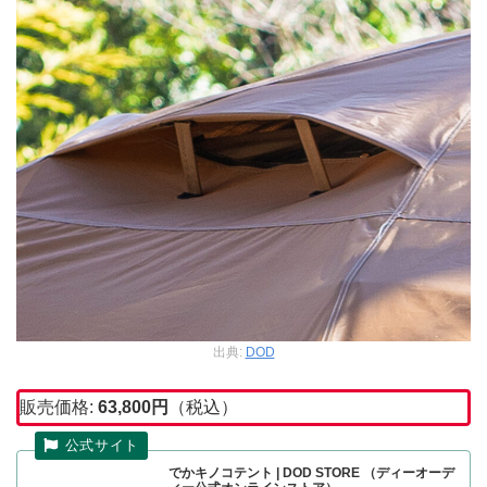
出典:
DOD
販売価格:
63,800
円
（税込）
でかキノコテント | DOD STORE （ディーオーデ