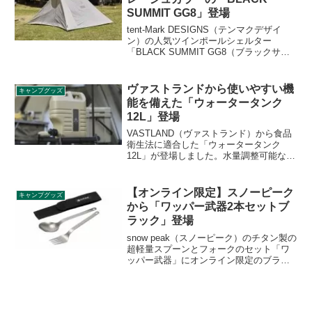
した。詳細をレビューします。
SUMMIT GG8」登場
tent-Mark DESIGNS（テンマクデザイ
ン）の人気ツインポールシェルター
「BLACK SUMMIT GG8（ブラックサミ
ットGG8）」がURBAN RESEARCH（ア
ーバンリサーチ）が展開するEKAL（エカ
ル）の別注でグレージュカラーで登場し
ヴァストランドから使いやすい機
キャンプグッズ
ました。詳細をレビューします。
能を備えた「ウォータータンク
12L」登場
VASTLAND（ヴァストランド）から食品
衛生法に適合した「ウォータータンク
12L」が登場しました。水量調整可能なコ
ックなどキャンプで使い勝手のよい機能
を備えた、2〜3人で使うのにちょうどい
いウォータータンクです。詳細をレビュ
【オンライン限定】スノーピーク
キャンプグッズ
ーします。
から「ワッパー武器2本セットブ
ラック」登場
snow peak（スノーピーク）のチタン製の
超軽量スプーンとフォークのセット「ワ
ッパー武器」にオンライン限定のブラッ
クカラーバージョンが登場します。スプ
ーン、フォーク自体はこれまでと同様で
すが、収納ケースがブラックに変更され
ています。詳細をレビューします。