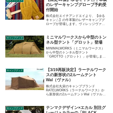
キャンプグッズ
のレザーキャンプグローブ予約受
付開始
株式会社エイチアンドエイより、【ゆる
キャン△】の牛革製のレザーキャンプグ
ローブが登場します。ヴィレッジヴァン
ガードオンラインストアで40個限定でご
予約受付が始まっています。詳細をレビ
ューします。
ミニマルワークスから中型のトン
キャンプグッズ
ネル型テント「グロット」登場
MINIMALWORKS（ミニマルワークス）
から中型のトンネル型テント
「GROTTO（グロット）」が登場しまし
た。2〜4人用の大型テントで、ミニマル
ワークスから販売されているボニアトよ
りも大きくアルベルゲよりも小さいサイ
【3/19再販決定】ラーテルワーク
キャンプグッズ
ズのトンネル型テントです。詳細をレビ
スの新形状の2ルームテント
ューします。
Wal（ヴァル）
株式会社丸栄のキャンプブランド
RATELWORKS（ラーテルワークス）か
ら新形状の2ルームテントWal（ヴァル）
が発売されました。2020年8月に発売され
た際にはすぐに売り切れてしまい、再販
が待ち望まれていましたが、2021年3月19
テンマクデザイン×エカル 別注グ
キャンプグッズ
日に再販されることがアナウンスされま
レージュカラーの「BLACK