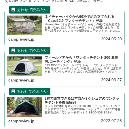
その他ワンタッチテントに関する記事はこちら。
ネイチャーハイクから60秒で組み立てられる
「Cape12.9 ワンタッチテント」登場
Naturehike（ネイチャーハイク）から、60秒で組み立てら
れる「Cape12.9 ワンタッチテント」が登場しました。素
早く設営できるワンタッチ構造の8人用テントで、3つの大
きなドアが搭載されており出入りがしやすくなっていま
す。詳細をレビューします。
2024.05.20
campreview.jp
フィールドアから「ワンタッチテント 200 遮光
PUコーティング」登場
FIELDOOR（フィールドア）から、「ワンタッチテント
200 遮光PUコーティング」が登場しました。簡単に設営で
きる「ワンタッチテント 200」の遮光率100％・UVカット
率99.8％の遮光PUコーティングタイプです。紫外線をカッ
トし、熱を吸収してくれます。詳細をレビューします。
2024.03.27
campreview.jp
2秒で設営できるは本当か？ケシュアのワンタッ
チテントを徹底解剖
フランスに本社を置くDECATHLON（デカトロン）社のア
ウトドアブランド「QUECHUA（ケシュア）」の2022年春
夏新商品の「ワンタッチテント 2 SECONDS EASY
FRESH＆BLACK 3人用」のメリット、デメリット交えて詳
細をレビューします。
2022.07.26
campreview.jp