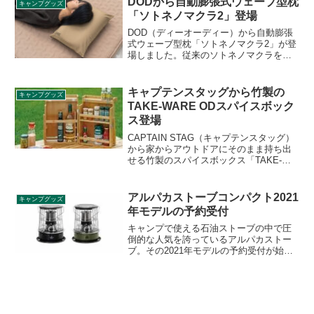
DODから自動膨張式ウェーブ型枕
キャンプグッズ
ています。詳細をレビューします。
「ソトネノマクラ2」登場
DOD（ディーオーディー）から自動膨張
式ウェーブ型枕「ソトネノマクラ2」が登
場しました。従来のソトネノマクラをさ
らに進化させた、自動膨張式のウレタン
入りウェーブ型枕で、キャンプでの睡眠
体験を格段に向上させることを目指した
キャプテンスタッグから竹製の
キャンプグッズ
アイテムです。詳細をレビューします。
TAKE-WARE ODスパイスボック
ス登場
CAPTAIN STAG（キャプテンスタッグ）
から家からアウトドアにそのまま持ち出
せる竹製のスパイスボックス「TAKE-
WARE ODスパイスボックス26cm」が登
場しました。開けば棚になり、畳めば収
納になる本製品の詳細をレビューしま
アルパカストーブコンパクト2021
キャンプグッズ
す。
年モデルの予約受付
キャンプで使える石油ストーブの中で圧
倒的な人気を誇っているアルパカストー
ブ。その2021年モデルの予約受付が始ま
っています。2021年モデルは既存のブラ
ックカラーに加え、新色オリーブドラブ
が追加されました。詳細をレビューしま
す。