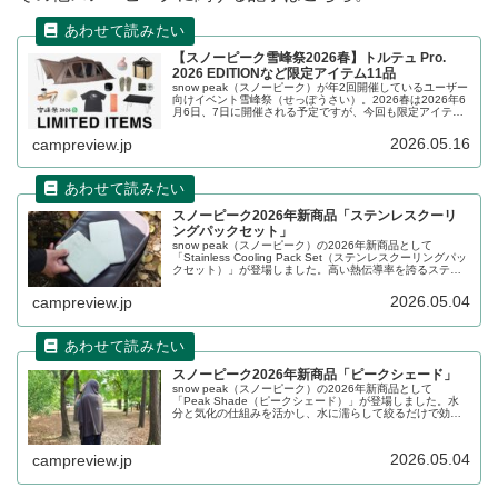
【スノーピーク雪峰祭2026春】トルテュ Pro.
2026 EDITIONなど限定アイテム11品
snow peak（スノーピーク）が年2回開催しているユーザー
向けイベント雪峰祭（せっぽうさい）。2026春は2026年6
月6日、7日に開催される予定ですが、今回も限定アイテム
が11品登場します。トルテュ Pro. 2026 EDITIONなど限定
品が目白押しです。詳細をレビューします。
2026.05.16
campreview.jp
スノーピーク2026年新商品「ステンレスクーリ
ングパックセット」
snow peak（スノーピーク）の2026年新商品として
「Stainless Cooling Pack Set（ステンレスクーリングパッ
クセット）」が登場しました。高い熱伝導率を誇るステン
レス鋼を採用した、機能性重視の保冷剤で、一般的な樹脂
製に比べて冷却効率に優れ、長く保つ性能を兼ね備えてい
2026.05.04
campreview.jp
ます。詳細をレビューします。
スノーピーク2026年新商品「ピークシェード」
snow peak（スノーピーク）の2026年新商品として
「Peak Shade（ピークシェード）」が登場しました。水
分と気化の仕組みを活かし、水に濡らして絞るだけで効率
的に身体を冷却できる気過冷却ポンチョです。暑熱環境下
における休息や回復をサポートします。詳細をレビューし
ます。
2026.05.04
campreview.jp