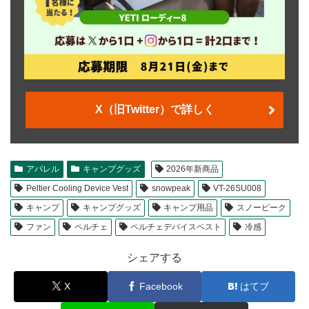
X（旧Twitter）で詳しく
アパレル
キャンプグッズ
2026年新商品
Peltier Cooling Device Vest
snowpeak
VT-26SU008
キャンプ
キャンプグッズ
キャンプ用品
スノーピーク
ファン
ペルチェ
ペルチェデバイスベスト
冷感
シェアする
X
Facebook
はてブ