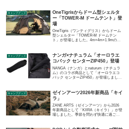
OneTigrisからドーム型シェルタ
キャンプグッズ
ー「TOWER-M ドームテント」登
場
OneTigris（ワンティグリス）からドーム
型シェルター「TOWER-M ドームテン
ト」が登場しました。4m×4m×1.9mの大
型ドームテントで、出入り口が四方に4
つ、それぞれの出入り口の間にベンチレ
ーションが合計8つ搭載されており、開放
ナンガ×ナチュラム「オーロラエ
キャンプグッズ
感のあるドームテントとなっています。
コバック センターZIP450」登場
詳細をレビューします。
NANGA（ナンガ）とnaturum（ナチュラ
ム）のコラボ商品として「オーロラエコ
バック センターZIP450」が登場しまし
た。開閉しやすい寝袋の中央に位置する
センタージップ構造を採用した製品で、
ダウン量は450gあり春夏秋のスリーシー
ゼインアーツ2026年新商品「キイ
キャンプグッズ
ズンに対応します。詳細をレビューしま
ラ」
す。
ZANE ARTS（ゼインアーツ）から2026
年新商品として「KIIRA（キイラ）」が登
場しました。季節を問わず快適に過ごせ
るハイエンドなデュオ向け2ルームシェル
ターで、遮光性を上げて結露を軽減する
大型TCルーフには、煙突ポートを装備し