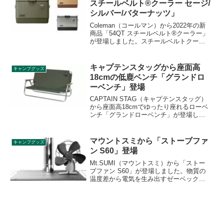
スチールベルト®クーラー セージ/
した。詳細をレビューします。
シルバー/バターナッツ」
Coleman（コールマン）から2022年の新
商品「54QT スチールベルト®クーラー」
が登場しました。スチールベルトクーラ
ー自体は既に販売されている製品です
が、2022年モデルはセージ、シルバー、
バターナッツの3カラーとなります。詳細
キャプテンスタッグから座面高
キャンプグッズ
をレビューします。
18cmの低鹿ベンチ「グランドロ
ーベンチ」登場
CAPTAIN STAG（キャプテンスタッグ）
から座面高18cmでゆったり座れるローベ
ンチ「グランドローベンチ」が登場しま
した。鹿ベンチの相性で親しまれている
定番の2人掛けベンチにロースタイルバー
ジョンが追加されました。詳細をレビュ
マウントスミから「ストーブファ
キャンプグッズ
ーします。
ン S60」登場
Mt.SUMI（マウントスミ）から「ストー
ブファン S60」が登場しました。物質の
温度差から電気を生み出すゼーベック効
果を利用した電源不要のストーブファン
で、約60°の角度で左右にゆっくり送風
し、暖気を広く行き渡らせます。詳細を
レビューします。