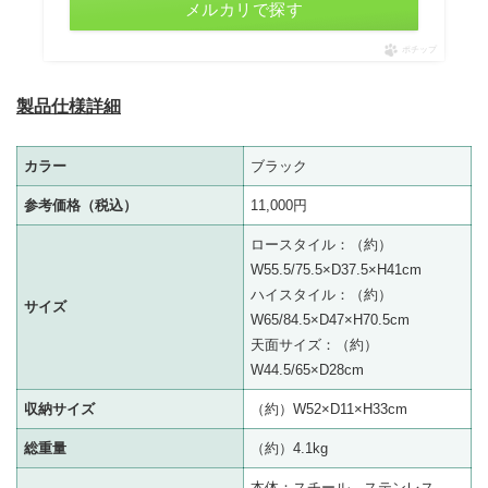
メルカリで探す
ポチップ
製品仕様詳細
カラー
ブラック
参考価格（税込）
11,000円
ロースタイル：（約）
W55.5/75.5×D37.5×H41cm
ハイスタイル：（約）
サイズ
W65/84.5×D47×H70.5cm
天面サイズ：（約）
W44.5/65×D28cm
収納サイズ
（約）W52×D11×H33cm
総重量
（約）4.1kg
本体：スチール、ステンレス