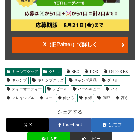
X（旧Twitter）で詳しく
キャンプグッズ
グリル
BBQ
DOD
Q4-223-BK
キャンプ
キャンプグッズ
キャンプ用品
グリル
ディーオーディー
ノビール
バーベキュー
ハイ
フレキシブル
ロー
伸びる
伸縮
調節
高さ
シェアする
X
Facebook
はてブ
LINE
コピー