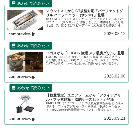
マウントスミからIGT規格対応「パーフェクトグ
リル ハーフユニット (サンマ) 」登場
Mt.SUMI（マウントスミ）から「パーフェクトグリル ハー
フユニット (サンマ) 」が登場しました。本体をひっくり返
すだけで、驚くほどスピーディーに組み立てと撤収が可能
なパーフェクトグリルシリーズに、串や魚も丸ごと焼ける
IGTハーフユニット規格対応サイズが追加されました。詳細
2026.03.12
campreview.jp
をレビューします。
ロゴスから「LOGOS 無煙 メシ暖房グリル」登場
LOGOS（ロゴス）から「LOGOS 無煙 メシ暖房グリル」
が登場しました。BBQグリルとチャコールストーブの
2WAY仕様で、シーンに合わせて使い分けが可能です。自
動送風機能が燃料の下から効率よく風を送り、炭の燃焼を
促進するため、着火しやすく、安定した火力をキープしま
す。詳細をレビューします。
2026.02.06
campreview.jp
【数量限定】ユニフレームから「ファイアグリ
ル・フッ素鉄板・収納ケースセット」登場
UNIFLAME（ユニフレーム）の人気定番商品がお得に購入
できる「ファイアグリル・フッ素鉄板・収納ケースセッ
ト」が2025年の数量限定セットとして登場します。ファイ
アグリルと、オプション品のフッ素鉄板、収納ケースがセ
ットになったお得な商品です。詳細をレビューします。
2025.09.21
campreview.jp