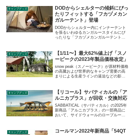
DODからシェルターの傾斜にぴっ
キャンプグッズ
たりフィットする「フカヅメカン
ガルーテント」登場
DODからシェルター内にインナーテント
を張るいわゆるカンガルースタイルにぴ
ったりな「フカヅメカンガルーテント」
が登場しました。既存のカンガルーテン
トとの差分はよりシェルターにデッドス
ペースができないよう設計されている点
【1/11〜】最大62%値上げ「スノ
キャンプグッズ
です。詳細をレビューします。
ーピークの2023年製品価格改定」
snow peak（スノーピーク）が原材料価格
の高騰および世界的なキャンプ需要の高
まりによる生産ラインの逼迫などの影
響、昨今の急速な円安による物価上昇を
理由に2023年の製品価格を改定すること
を発表しました。2023年1月11日より適用
【リコール】サバティカルの「ア
キャンプグッズ
されます。詳細をレビューします。
ルニカプラス」が回収・交換対応
SABBATICAL（サバティカル）の2025年
新商品「アルニカプラス」の一部商品に
おいて、サイドウォールのロープループ
が欠損していることが発覚し、サバティ
カルブランドを展開するエイアンドエフ
が当該商品の自主回収を行い、交換対応
コールマン2022年新商品「54QT
キャンプグッズ
を行うことが2025年10月8日に発表されま