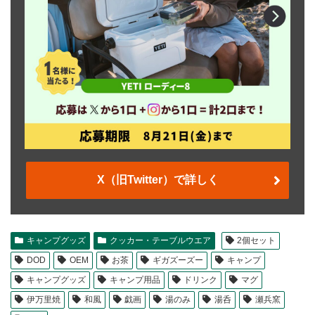
X（旧Twitter）で詳しく
キャンプグッズ
クッカー・テーブルウエア
2個セット
DOD
OEM
お茶
ギガズーズー
キャンプ
キャンプグッズ
キャンプ用品
ドリンク
マグ
伊万里焼
和風
戯画
湯のみ
湯呑
瀬兵窯