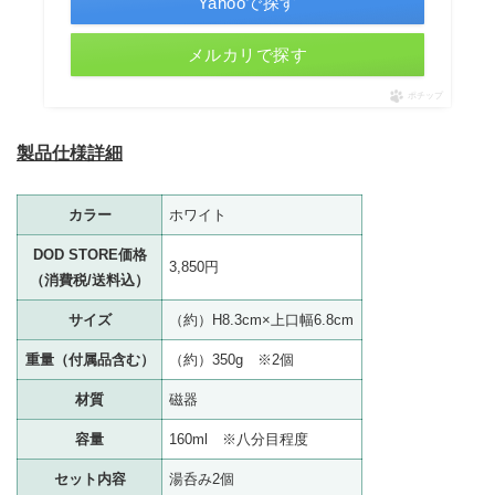
Yahooで探す
メルカリで探す
ポチップ
製品仕様詳細
カラー
ホワイト
DOD STORE価格
3,850円
（消費税/送料込）
サイズ
（約）H8.3cm×上口幅6.8cm
重量（付属品含む）
（約）350g ※2個
材質
磁器
容量
160ml ※八分目程度
セット内容
湯呑み2個