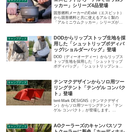
キャンプグッズ
の生地に断熱シートが入っており、背中
ッカー」シリーズ4品登場
やおしりの冷えを軽減します。詳細をレ
ビューします。
固形燃料メーカーのEsbit（エスビット）
から固形燃料と共に使えるアルミ製の
「アルミニウムクッカー」シリーズが新
たに4品登場しました。軽量ハードアルマ
イト加工が施された利用シーンに合わせ
て使えるクッカーシリーズです。詳細を
DODからリップストップ生地を採
キャンプグッズ
レビューします。
用した「シュットリップボディバ
ッグ/ショルダーバッグ」登場
DOD（ディーオーディー）からリップス
トップ生地を採用した「シュットリップ
ボディバッグ」「シュットリップショル
ダーバッグ」が登場しました。シュッと
したフォルムのバッグで、本体素材には
軽量で耐久性に優れ、摩耗や引き裂きに
テンマクデザインからソロ用ツー
キャンプグッズ
も強いリップストップ生地を採用してい
リングテント「テンゲル コンパク
ます。詳細をレビューします。
ト」登場
tent-Mark DESIGNS（テンマクデザイ
ン）からソロ用ツーリングテント「テン
ゲル コンパクト」が登場します。
nomadica（ノマディカ）とのコラボテン
トテンゲルのコンパクトバージョンで
す。2022年4月下旬発売予定とのこと。詳
AOクーラーズのキャンバスソフ
キャンプグッズ
細をレビューします。
トクーラーに新色「カーディナル