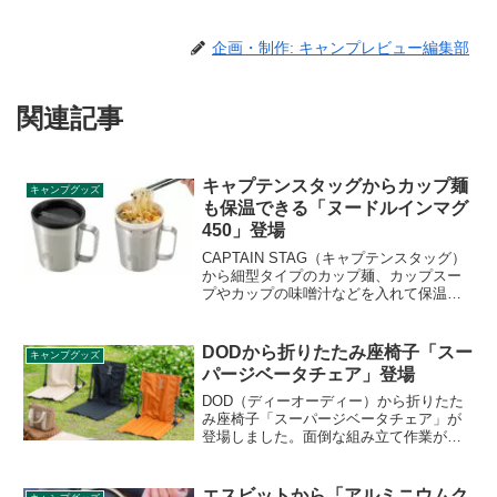
企画・制作: キャンプレビュー編集部
関連記事
キャプテンスタッグからカップ麺
キャンプグッズ
も保温できる「ヌードルインマグ
450」登場
CAPTAIN STAG（キャプテンスタッグ）
から細型タイプのカップ麺、カップスー
プやカップの味噌汁などを入れて保温も
できるマグカップ「ヌードルインマグ
450」が登場しました。真空二重構造で保
温・保冷が可能です。詳細をレビューし
DODから折りたたみ座椅子「スー
キャンプグッズ
ます。
パージベータチェア」登場
DOD（ディーオーディー）から折りたた
み座椅子「スーパージベータチェア」が
登場しました。面倒な組み立て作業が不
要な折りたたみ式の座椅子で、閉じてい
るフレームを「ただ開くだけ」で、すぐ
にくつろぐことができます。背面と座面
エスビットから「アルミニウムク