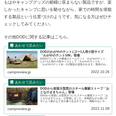
もはやキャンプグッズの範疇に収まらない製品ですが、楽
しかったキャンプに思いを馳せながら、家での時間を堪能
する製品という位置づけのようです。気になる方はぜひチ
ェックしてみてください。
その他DODに関する記事はこちら。
DODのわがやのテントに2〜3人用小型サイズ
「わがやのテントS/M」登場
DODのワンタッチ構造のドームテント「わがやのテント」
に2〜3人用の小型サイズとして「わがやのテントS」、
「わがやのテントM」の2製品が追加されます。既存のわが
やのテントは「わがやのテントL」として名称変更されま
す。詳細をレビューします。
2022.10.26
campreview.jp
DODから前面大型窓のスチール製薪ストーブ「お
となのまきちゃん」登場
DODから前面に大型窓がついたスチール製薪ストーブ「お
となのまきちゃん」が登場しました。本格的ながら扱いや
すいよう細かな工夫が盛り込まれており、無駄のないサイ
ズ設計でオールインワンに仕上げられています。詳細をレ
ビューします。
2022.11.08
campreview.jp