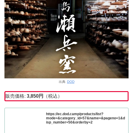
出典:
DOD
販売価格:
3,850
円
（税込）
https://ec.dod.camp/products/list?
mode=&category_id=57&name=&pageno=1&d
isp_number=50&orderby=2