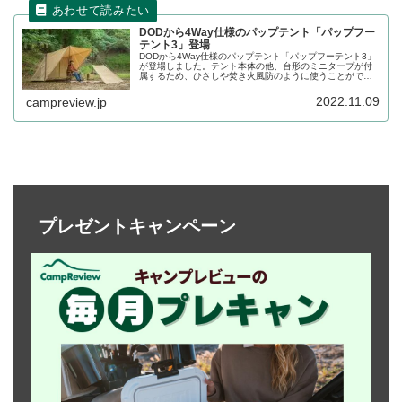
DODから4Way仕様のパップテント「パップフー
テント3」登場
DODから4Way仕様のパップテント「パップフーテント3」
が登場しました。テント本体の他、台形のミニタープが付
属するため、ひさしや焚き火風防のように使うことができ
る他、パップフーテント3同士の連結も可能です。詳細をレ
ビューします。
2022.11.09
campreview.jp
プレゼントキャンペーン