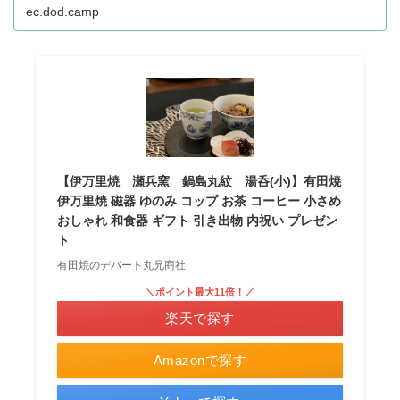
ec.dod.camp
【伊万里焼 瀬兵窯 鍋島丸紋 湯呑(小)】有田焼
伊万里焼 磁器 ゆのみ コップ お茶 コーヒー 小さめ
おしゃれ 和食器 ギフト 引き出物 内祝い プレゼン
ト
有田焼のデパート丸兄商社
＼ポイント最大11倍！／
楽天で探す
Amazonで探す