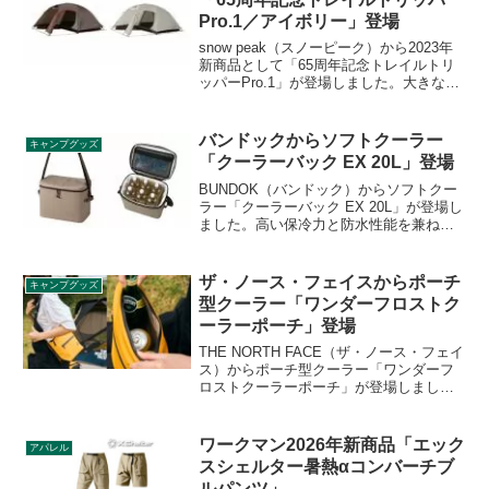
も耐える生地を採用しています。詳細を
Pro.1／アイボリー」登場
レビューします。
snow peak（スノーピーク）から2023年
新商品として「65周年記念トレイルトリ
ッパーPro.1」が登場しました。大きな前
室を持つソロテントが、65周年を記念し
てブラウンとアイボリーの2色で限定復活
です。詳細をレビューします。
バンドックからソフトクーラー
キャンプグッズ
「クーラーバック EX 20L」登場
BUNDOK（バンドック）からソフトクー
ラー「クーラーバック EX 20L」が登場し
ました。高い保冷力と防水性能を兼ね備
えた、2Lのペットボトルを6本収納できる
容量20Lの軽量ソフトクーラーです。詳細
をレビューします。
ザ・ノース・フェイスからポーチ
キャンプグッズ
型クーラー「ワンダーフロストク
ーラーポーチ」登場
THE NORTH FACE（ザ・ノース・フェイ
ス）からポーチ型クーラー「ワンダーフ
ロストクーラーポーチ」が登場しまし
た。高い保冷力と軽さを備えた容量3Lの
ソフトクーラーポーチで、500ml缶を立て
た状態で3本まで収納できます。フロント
ワークマン2026年新商品「エック
アパレル
にはファスナー付きポケットやデイジー
スシェルター暑熱αコンバーチブ
チェーンも搭載されています。詳細をレ
ルパンツ」