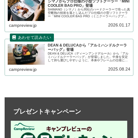
シマノからプロ仕様の小型ソフトクーラー「MINI
COOLER BAG PRO」登場
SHIMANO（シマノ）から同社のハードクーラーで培った真
空断熱の技術を落とし込んだプロ仕様の小型ソフトクーラ
ー「MINI COOLER BAG PRO（ミニクーラーバッグプ
ロ）」が登場しました。真空パネルを搭載した高保冷力ラ
ンチボックスです。詳細をレビューします。
2026.01.17
campreview.jp
DEAN & DELUCAから「アルミハンドルクーラ
ーバッグ」登場
DEAN & DELUCA（ディーンアンドデルーカ）から「アル
ミハンドルクーラーバッグ」が登場しました。中身を安定
して持ち運びしやすいように、本体やフレームの仕様にこ
だわったクーラーバッグで、保冷・保温効果があり、たっ
ぷりと食材を持ち運びすることができます。詳細をレビュ
2025.08.24
campreview.jp
ーします。
プレゼントキャンペーン