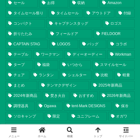
セール
お得
収納
Amazon
タイムセール祭り
タイムセール
アウトドア
付録
コンパクト
キャプテンスタッグ
ロゴス
折りたたみ
フィールドア
FIELDOOR
CAPTAIN STAG
LOGOS
バッグ
コラボ
テーブル
ワークマン
ディーオーディー
Workman
タープ
福袋
いつから
スマイルセール
チェア
ランタン
シェルター
比較
軽量
まとめ
テンマクデザイン
2025年新商品
2024年新商品
焚き火台
おすすめ
2026年新商品
調理器具
Ogawa
tent-Mark DESIGNS
保冷
ソロキャンプ
限定
ユニフレーム
オガワ
2026年
UNIFLAME
レビュー
メニュー
ホーム
検索
トップ
サイドバー