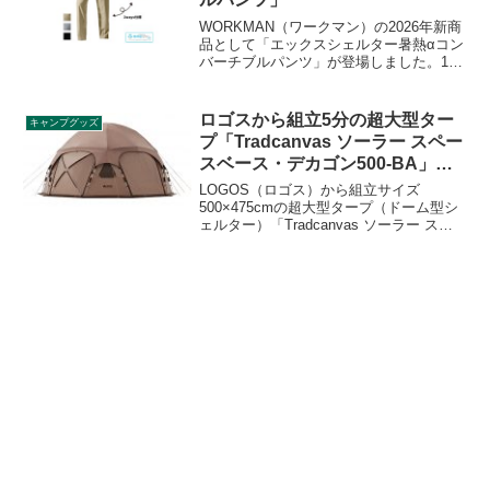
ビューします。
WORKMAN（ワークマン）の2026年新商
品として「エックスシェルター暑熱αコン
バーチブルパンツ」が登場しました。16
種類の暑熱リスク軽減機能を有したワー
クマン独自素材のエックスシェルターを
採用したパンツで、ロングパンツからシ
ロゴスから組立5分の超大型ター
キャンプグッズ
ョートパンツに切り替えられる2WAY仕様
プ「Tradcanvas ソーラー スペー
です。詳細をレビューします。
スベース・デカゴン500-BA」登
場
LOGOS（ロゴス）から組立サイズ
500×475cmの超大型タープ（ドーム型シ
ェルター）「Tradcanvas ソーラー スペ
ースベース・デカゴン500-BA」が2021年
4月30日から発売されます。詳細をレビュ
ーします。