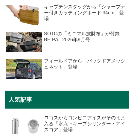
キャプテンスタッグから「シャープナ
ー付きカッティングボード 34cm」登
場
SOTOの「ミニマル旅財布」が付録！
BE-PAL 2026年9月号
フィールドアから「バックドアメッシ
ュネット」登場
人気記事
ロゴスからコンビニアイスがそのまま
入る「氷点下キープシリンダー・アイ
スコア」登場