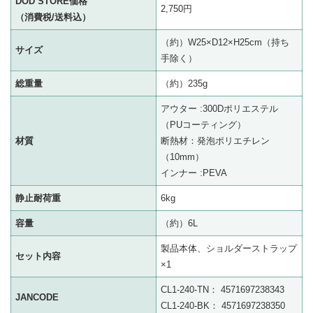
DOD STORE価格
2,750円
（消費税/送料込）
（約）W25×D12×H25cm（持ち
サイズ
手除く）
総重量
（約）235g
アウター :300Dポリエステル
（PUコーティング）
材質
断熱材：発泡ポリエチレン
（10mm）
インナー :PEVA
静止耐荷重
6kg
容量
（約）6L
製品本体、ショルダーストラップ
セット内容
×1
CL1-240-TN： 4571697238343
JANCODE
CL1-240-BK： 4571697238350