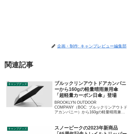
企画・制作: キャンプレビュー編集部
関連記事
ブルックリンアウトドアカンパニ
キャンプグッズ
ーから160gの軽量晴雨兼用傘
「超軽量カーボン日傘」登場
BROOKLYN OUTDOOR
COMPANY（BOC: ブルックリンアウトド
アカンパニー）から160gの軽量晴雨兼用
傘「The Travel Carbon UV Umbrella（超
軽量カーボン日傘）」が登場しました。
超軽量素材のカーボンを採用した晴雨兼
スノーピークの2023年新商品
キャンプグッズ
用傘で、遮光率約100%に加え激しい雨に
「65周年記念トレイルトリッパー