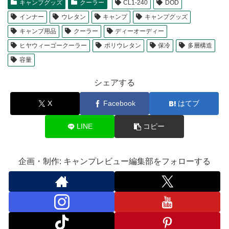
キャンプグッズ
クーラー
CL1-240
DOD
インナー
ウレタン
キャンプ
キャンプグッズ
キャンプ用品
クーラー
ディーオーディー
ヒヤウィーゴークーラー
ポリウレタン
保冷
多層構造
容量
シェアする
X
Facebook
はてブ
LINE
コピー
企画・制作: キャンプレビュー編集部をフォローする