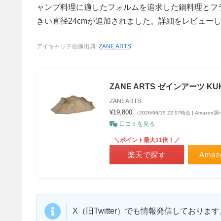
ャンプ料理に適したフォルムを追求した鍋料理とフ
きい直径24cmが追加されました。詳細をレビュー
アイキャッチ画像出典:
ZANE ARTS
ZANE ARTS ゼインアーツ KUK
ZANEARTS
¥19,800
（2026/06/15 22:07時点 | Amazon
口コミを見る
＼ポイント最大11倍！／
楽天で探す
Ama
X（旧Twitter）でも情報発信しており