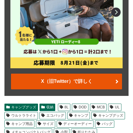
X（旧Twitter）で詳しく
キャンプグッズ
収納
8L
DOD
MCB
UL
ウルトラライト
エコバッグ
キャンプ
キャンプグッズ
キャンプ用品
サイズ
ディーオーディー
バッグ
メチャコンパクトバッグ
小型
折りたたみ