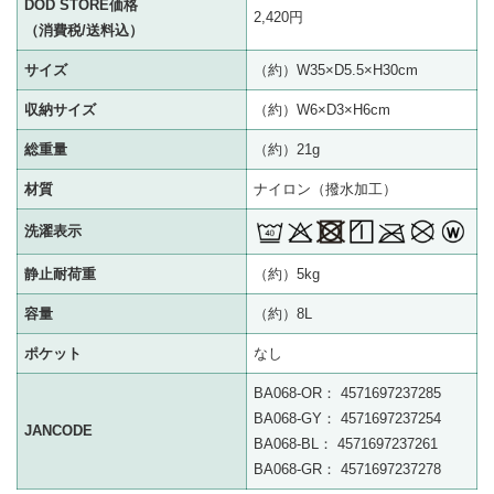
DOD STORE価格
2,420円
（消費税/送料込）
サイズ
（約）W35×D5.5×H30cm
収納サイズ
（約）W6×D3×H6cm
総重量
（約）21g
材質
ナイロン（撥水加工）
洗濯表示
静止耐荷重
（約）5kg
容量
（約）8L
ポケット
なし
BA068-OR： 4571697237285
BA068-GY： 4571697237254
JANCODE
BA068-BL： 4571697237261
BA068-GR： 4571697237278