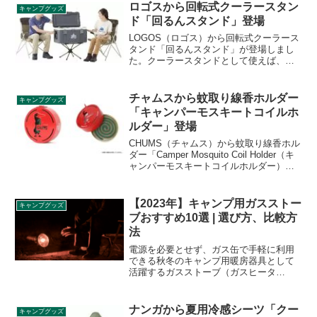
た。コラボアイテムの詳細をレビューし
ロゴスから回転式クーラースタン
キャンプグッズ
ます。
ド「回るんスタンド」登場
LOGOS（ロゴス）から回転式クーラース
タンド「回るんスタンド」が登場しまし
た。クーラースタンドとして使えば、ど
の方向からも中身が取り出しやすくなり
便利です。詳細をレビューします。
チャムスから蚊取り線香ホルダー
キャンプグッズ
「キャンパーモスキートコイルホ
ルダー」登場
CHUMS（チャムス）から蚊取り線香ホル
ダー「Camper Mosquito Coil Holder（キ
ャンパーモスキートコイルホルダー）」
が登場しました。チャムスの定番商品
「キャンパーマグカップ」をモチーフに
した蚊取り線香のスタンドで、スチール
【2023年】キャンプ用ガスストー
キャンプグッズ
製で程よい重厚感があり、蚊取り線香を
ブおすすめ10選 | 選び方、比較方
覆う安全な構造となっています。詳細を
法
レビューします。
電源を必要とせず、ガス缶で手軽に利用
できる秋冬のキャンプ用暖房器具として
活躍するガスストーブ（ガスヒータ
ー）。同じ暖房器具の石油ストーブや薪
ストーブとの違いや、形状、燃料の違
い、イワタニ、センゴクアラジン、
ナンガから夏用冷感シーツ「クー
キャンプグッズ