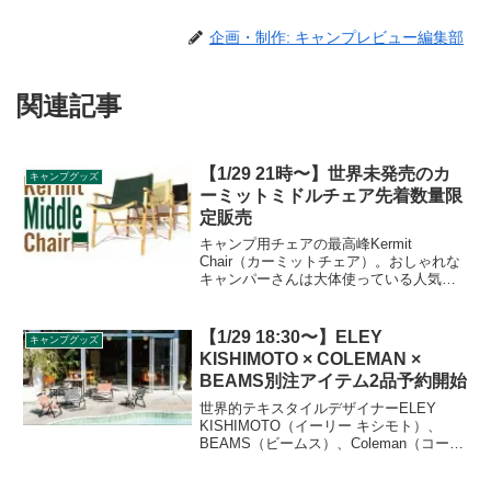
企画・制作: キャンプレビュー編集部
関連記事
【1/29 21時〜】世界未発売のカ
キャンプグッズ
ーミットミドルチェア先着数量限
定販売
キャンプ用チェアの最高峰Kermit
Chair（カーミットチェア）。おしゃれな
キャンパーさんは大体使っている人気の
チェアですが、長らく欠品状態が続いて
いました。そんな中突然アナウンスされ
た世界未発売のカーミットミドルチェア
【1/29 18:30〜】ELEY
キャンプグッズ
が2021年1月29日21時から先着数量限定
KISHIMOTO × COLEMAN ×
販売されます。
BEAMS別注アイテム2品予約開始
世界的テキスタイルデザイナーELEY
KISHIMOTO（イーリー キシモト）、
BEAMS（ビームス）、Coleman（コール
マン）トリプルコラボアイテム2品が2021
年1月29日の18:30より予約開始しまし