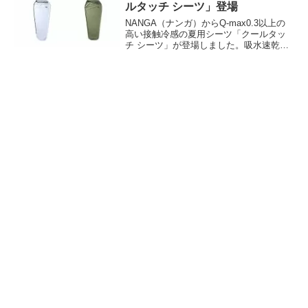
KOVEAなどメーカーごとの比較と共に、
ルタッチ シーツ」登場
おすすめの10製品をご紹介します。
NANGA（ナンガ）からQ-max0.3以上の
高い接触冷感の夏用シーツ「クールタッ
チ シーツ」が登場しました。吸水速乾性
も兼ね備えており、ベタ付かず、蒸し暑
い夜でも快適な寝心地を実現するシーツ
型の寝袋です。詳細をレビューします。