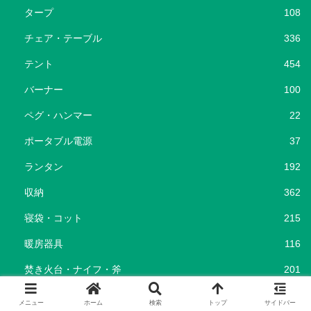
タープ
108
チェア・テーブル
336
テント
454
バーナー
100
ペグ・ハンマー
22
ポータブル電源
37
ランタン
192
収納
362
寝袋・コット
215
暖房器具
116
焚き火台・ナイフ・斧
201
キャンプ場
96
メニュー
ホーム
検索
トップ
サイドバー