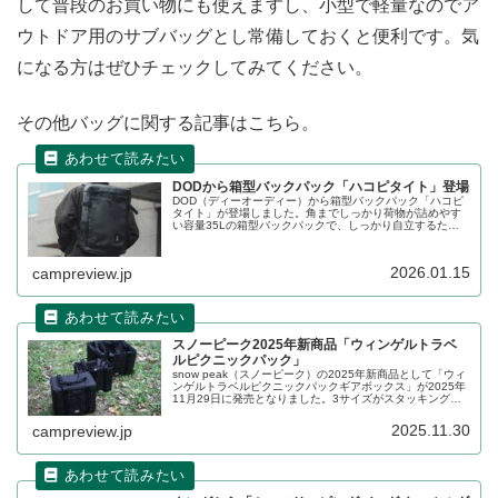
して普段のお買い物にも使えますし、小型で軽量なのでア
ウトドア用のサブバッグとし常備しておくと便利です。気
になる方はぜひチェックしてみてください。
その他バッグに関する記事はこちら。
DODから箱型バックパック「ハコピタイト」登場
DOD（ディーオーディー）から箱型バックパック「ハコピ
タイト」が登場しました。角までしっかり荷物が詰めやす
い容量35Lの箱型バックパックで、しっかり自立するた
め、教室やオフィス、キャンプサイトでの荷物の出し入れ
もスムーズに行えます。詳細をレビューします。
2026.01.15
campreview.jp
スノーピーク2025年新商品「ウィンゲルトラベ
ルピクニックパック」
snow peak（スノーピーク）の2025年新商品として「ウィ
ンゲルトラベルピクニックパックギアボックス」が2025年
11月29日に発売となりました。3サイズがスタッキングで
きるトラベルピクニックバッグの3点セットで、メインバッ
グ1つとサブバッグ2つのセットコンポーネントとなってい
2025.11.30
campreview.jp
ます。詳細をレビューします。