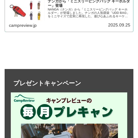
ナンガから「ミニスリーピングバッグ キーホルダ
ー」登場
NANGA（ナンガ）から「ミニスリーピングバッグ キーホ
ルダー」が登場しました。ナンガの人気寝袋「UDD BAG」
をミニサイズで忠実に再現した、遊び心あふれるキーケー
スで、寝袋らしいフロントの開閉デザインやシルエット、
配色まで本物さながらに仕上げられています。詳細をレビ
2025.09.25
campreview.jp
ューします。
プレゼントキャンペーン