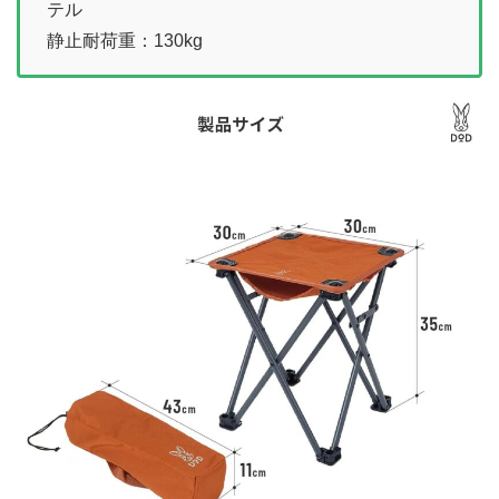
テル
静止耐荷重：130kg