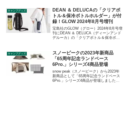
ペースを拡張する便利なアイテムです。
詳細をレビューします。
DEAN ＆ DELUCAの「クリアボ
キャンプグッズ
トル＆保冷ボトルホルダー」が付
録！GLOW 2024年8月号増刊
宝島社のGLOW（グロー）2024年8月号増
刊にDEAN ＆ DELUCA（ディーンアンド
デルーカ）の「クリアボトル＆保冷ボト
ルホルダー」が付録として付きます。保
冷ボトルホルダーは600mLのペットボト
ルも収納でき、冷たいままドリンクを持
スノーピークの2023年新商品
キャンプグッズ
ち歩けます。詳細をレビューします。
「65周年記念ランドベース
6Pro.」シリーズ4商品登場
snow peak（スノーピーク）から2023年
新商品として「65周年記念ランドベース
6Pro.」シリーズ4商品が登場しました。
人気のタープ「ランドベース6Pro.」が、
65周年を記念をして2つのカラーで復刻。
また、ランドベース6Pro.に対応したイン
ナールームとマットシートセットも同時
発売です。詳細をレビューします。