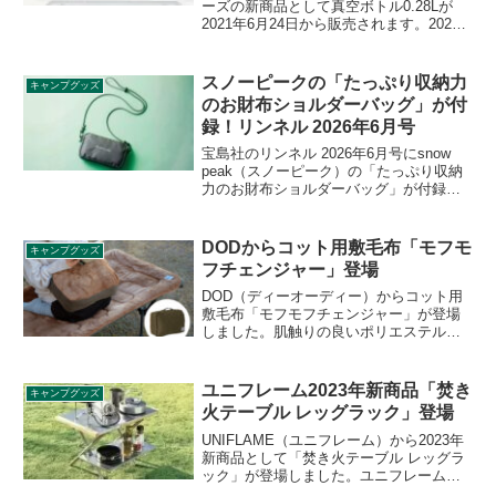
ーズの新商品として真空ボトル0.28Lが
2021年6月24日から販売されます。2020
年11月に0.37Lを発売していましたが、今
回はさらに小型のモデルとなります。詳
細をレビューします。
スノーピークの「たっぷり収納力
キャンプグッズ
のお財布ショルダーバッグ」が付
録！リンネル 2026年6月号
宝島社のリンネル 2026年6月号にsnow
peak（スノーピーク）の「たっぷり収納
力のお財布ショルダーバッグ」が付録と
して付きます。日常にも便利なお財布シ
ョルダーで、4枚のカードが入るポケット
と、小銭入れ、お札スペースも用意され
DODからコット用敷毛布「モフモ
キャンプグッズ
ています。詳細をレビューします。
フチェンジャー」登場
DOD（ディーオーディー）からコット用
敷毛布「モフモフチェンジャー」が登場
しました。肌触りの良いポリエステル製
のコットカバーで、手持ちのコットを簡
単に冬仕様にすることができます。リバ
ーシブルで反対面はコットン生地になっ
ユニフレーム2023年新商品「焚き
キャンプグッズ
ており、焚き火の近くでも使えます。詳
火テーブル レッグラック」登場
細をレビューします。
UNIFLAME（ユニフレーム）から2023年
新商品として「焚き火テーブル レッグラ
ック」が登場しました。ユニフレームの
人気商品である「焚き火テーブル」のス