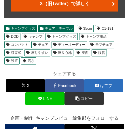
X（旧Twitter）で詳しく
キャンプグッズ
チェア・テーブル
35cm
C1-191
DOD
キャンプ
キャンプグッズ
キャンプ用品
コンパクト
チェア
ディーオーディー
モブチェア
収束式
座りやすい
座り心地
座面
設営
設置
高さ
シェアする
X
Facebook
はてブ
LINE
コピー
企画・制作: キャンプレビュー編集部をフォローする