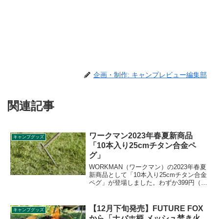
企画・制作: キャンプレビュー編集部
関連記事
ワークマン2023年春夏新商品
キャンプグッズ
「10本入り25cmチタン合金ペ
グ」
WORKMAN（ワークマン）の2023年春夏
新商品として「10本入り25cmチタン合金
ペグ」が登場しました。わずか399円（税
込）で登場してチタン製のペグとしては
破壊的な価格で登場したチタンペグが10
本セットでさらにお得に購入できます。
【12月下旬発売】FUTURE FOX
キャンプグッズ
詳細をレビューします。
から「ナバホ柄 メッシュ焚き火