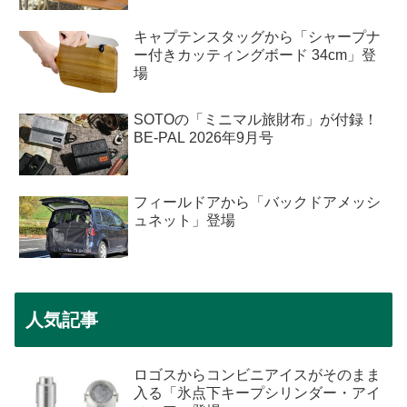
キャプテンスタッグから「シャープナ
ー付きカッティングボード 34cm」登
場
SOTOの「ミニマル旅財布」が付録！
BE-PAL 2026年9月号
フィールドアから「バックドアメッシ
ュネット」登場
人気記事
ロゴスからコンビニアイスがそのまま
入る「氷点下キープシリンダー・アイ