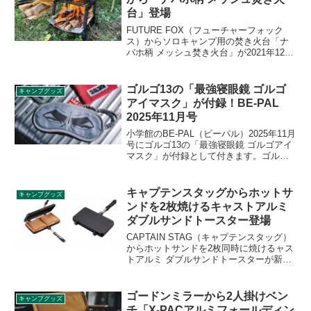
台」登場
FUTURE FOX（フューチャーフォック
ス）からソロキャンプ用の焚き火台「ナ
バホ柄 メッシュ焚き火台」が2021年12月
下旬から発売される予定です。販売開始
直後は定価の20%OFFで購入することが
可能です。詳細をレビューします。
ゴルゴ13の「最強寝眼鏡 ゴルゴ
キャンプグッズ
アイマスク」が付録！BE-PAL
2025年11月号
小学館のBE-PAL（ビーパル）2025年11月
号にゴルゴ13の「最強寝眼鏡 ゴルゴアイ
マスク」が付録として付きます。ゴルゴ
の鋭い眼光が、安眠中のあなたに邪魔者
を近寄らせることなく睡眠時間を守って
くれるアイマスクです。ポーチも付いて
キャプテンスタッグからホットサ
キャンプグッズ
るので、どんな場所にもお守り代わりに
ンドを2枚焼けるキャストアルミ
持ち歩けます。詳細をレビューします。
ダブルサンドトースター登場
CAPTAIN STAG（キャプテンスタッグ）
からホットサンドを2枚同時に焼けるャス
トアルミ ダブルサンドトースターが新た
に登場しました。パニーニなどの長いパ
ンも焼け、ウェーブ状の凹凸でザクッと
した食感の焼き上がりになります。詳細
ゴードンミラーから2人掛けベン
キャンプグッズ
をレビューします。
チ「X-PACアルミフォールディン