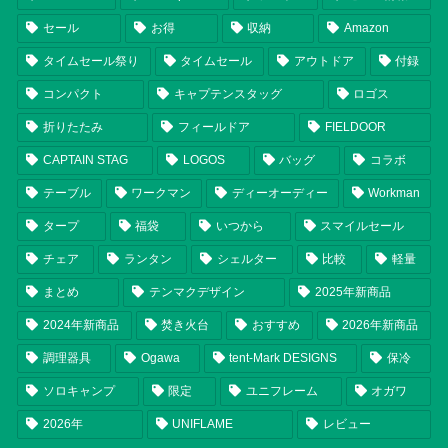
セール
お得
収納
Amazon
タイムセール祭り
タイムセール
アウトドア
付録
コンパクト
キャプテンスタッグ
ロゴス
折りたたみ
フィールドア
FIELDOOR
CAPTAIN STAG
LOGOS
バッグ
コラボ
テーブル
ワークマン
ディーオーディー
Workman
タープ
福袋
いつから
スマイルセール
チェア
ランタン
シェルター
比較
軽量
まとめ
テンマクデザイン
2025年新商品
2024年新商品
焚き火台
おすすめ
2026年新商品
調理器具
Ogawa
tent-Mark DESIGNS
保冷
ソロキャンプ
限定
ユニフレーム
オガワ
2026年
UNIFLAME
レビュー