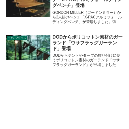
グベンチ」登場
GORDON MILLER（ゴードンミラー）か
ら2人掛けベンチ「X-PACアルミフォール
ディングベンチ」が登場しました。強
度・軽さ・防水性を兼ね備えた、主にヨ
ットのセイルクロスとして使われる特殊
マテリアル 「X-PAC / エックスパック」
DODからポリコットン素材のガー
キャンプグッズ
素材をメインに使用したベンチです。詳
ランド「ウサフラッグガーラン
細をレビューします。
ド」登場
DODからテントやタープの飾り付けに使
うポリコットン素材のガーランド「ウサ
フラッグガーランド」が登場しました。
200cmの長さで2本セットの販売となり、
カラーはタン、ブラック、ブルーグレー
の3色展開です。詳細をレビューします。