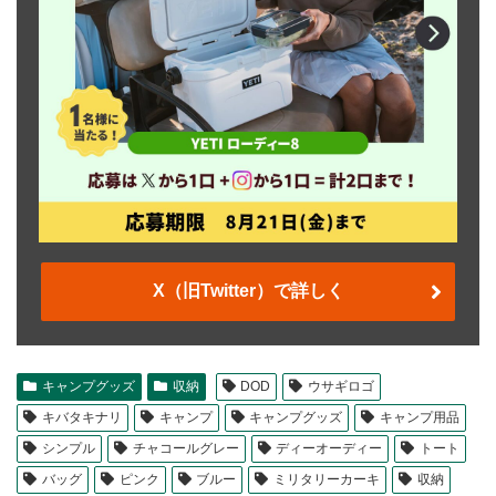
X（旧Twitter）で詳しく
キャンプグッズ
収納
DOD
ウサギロゴ
キバタキナリ
キャンプ
キャンプグッズ
キャンプ用品
シンプル
チャコールグレー
ディーオーディー
トート
バッグ
ピンク
ブルー
ミリタリーカーキ
収納