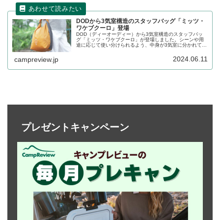
DODから3気室構造のスタッフバッグ「ミッツ・
ワケブクーロ」登場
DOD（ディーオーディー）から3気室構造のスタッフバッ
グ「ミッツ・ワケブクーロ」が登場しました。シーンや用
途に応じて使い分けられるよう、中身が3気室に分かれてい
る容量16Lのスタッフバッグで、本体素材は撥水加工を施
した70Dナイロンが採用されています。詳細をレビューし
2024.06.11
campreview.jp
ます。
プレゼントキャンペーン