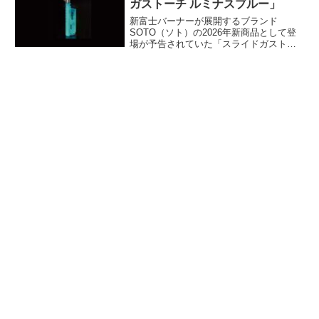
ガストーチ ルミナスブルー」
新富士バーナーが展開するブランド
SOTO（ソト）の2026年新商品として登
場が予告されていた「スライドガストー
チ ルミナスブルー」が2026年3月6日に発
売となりました。スライドガストーチの
蓄光モデルが、「ルミナスBLUE」として
数量限定で登場します。詳細をレビュー
します。