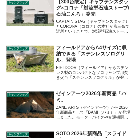
す。350ml缶だけでなく、コンビニコーヒ
【300台限定】キャプテンスタッ
キャンプグッズ
ーSサイズにも対応します。詳細をレビュ
グ×コロナ「対流型石油ストーブ/
ーします。
石油こんろ」発売
CAPTAIN STAG（キャプテンスタッグ）
とCORONA（コロナ）の本社が燕三条で
近所ということで、対流型石油ストーブ
と石油こんろのコラボ製品が300台限定で
販売されることになりました。2021年9月
1日10時から先行予約が始まります。詳細
フィールドアからA4サイズに収
キャンプグッズ
をレビューします。
納できる「ステンレスソログリ
ル」登場
FIELDOOR（フィールドア）からステン
レス製のコンパクトなソロキャンプ用焚
き火台「ステンレスソログリル」が登場
します。パーツを分解するとほぼA4サイ
ズに収納することができ、とてもコンパ
クトになります。詳細をレビューしま
ゼインアーツ2026年新商品「バ
キャンプグッズ
す。
ミ」
ZANE ARTS（ゼインアーツ）から2026
年新商品として「BAMI（バミ）」が登場
しました。モーターバイクや交通機関を
利用した旅や、SUP、ボルダリング、フ
ィッシング、フェスなどのアクティビテ
ィに適した、2ルームデュオテントです。
SOTO 2026年新商品「スライド
キャンプグッズ
詳細をレビューします。