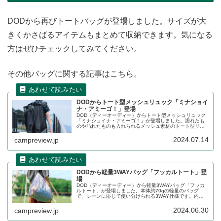
DODから再びトートバッグが登場しました。サイズが大
きくかさばるアイテムもまとめて収納できます。気になる
方はぜひチェックしてみてください。
その他バッグに関する記事はこちら。
DODからトート型メッシュリュック「ミナショイ
ナ・アミーゴ！」登場
DOD（ディーオーディー）からトート型メッシュリュック
「ミナショイナ・アミーゴ！」が登場しました。濡れたも
のや汚れたものも入れられるメッシュ素材のトート型リュ
ックで、キャンプギアや遊び道具もしっかり入る容量75L
サイズです。詳細をレビューします。
2024.07.14
campreview.jp
DODから軽量3WAYバッグ「フッカルトート」登
場
DOD（ディーオーディー）から軽量3WAYバッグ「フッカ
ルトート」が登場しました。本体約70gの軽量のバッグ
で、シーンに応じて使い分けられる3WAY仕様です。内側
の吊りポケットが収納袋になるポケッタブル仕様で使わな
い際もコンパクトになります。詳細をレビューします。
2024.06.30
campreview.jp