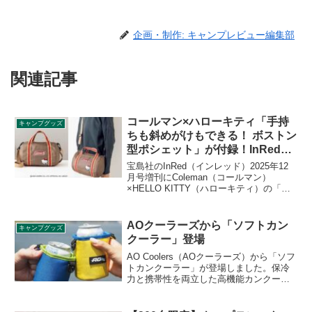
企画・制作: キャンプレビュー編集部
関連記事
コールマン×ハローキティ「手持
キャンプグッズ
ちも斜めがけもできる！ ボストン
型ポシェット」が付録！InRed
2025年12月号増刊
宝島社のInRed（インレッド）2025年12
月号増刊にColeman（コールマン）
×HELLO KITTY（ハローキティ）の「手
持ちも斜めがけもできる！ ボストン型ポ
シェット」が付録として付きます。手持
ちはもちろん、長さが変えられるショル
AOクーラーズから「ソフトカン
キャンプグッズ
ダーストラップ 付きなので斜めがけにす
クーラー」登場
ることもできます。詳細をレビューしま
す。
AO Coolers（AOクーラーズ）から「ソフ
トカンクーラー」が登場しました。保冷
力と携帯性を両立した高機能カンクーラ
ーで、缶の形状、携帯性に合わせた3層構
造で1時間12℃以下の保冷効力を発揮しま