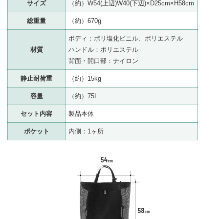
サイズ
（約）W54(上辺)W40(下辺)×D25cm×H58cm
総重量
（約）670g
ボディ：ポリ塩化ビニル、ポリエステル
材質
ハンドル：ポリエステル
背面・開口部：ナイロン
静止耐荷重
（約）15kg
容量
（約）75L
セット内容
製品本体
ポケット
内側：1ヶ所