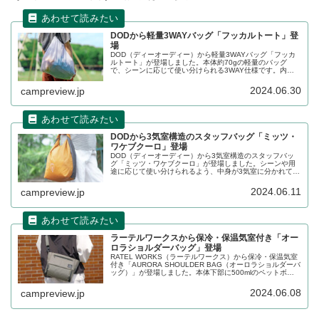
DODから軽量3WAYバッグ「フッカルトート」登
場
DOD（ディーオーディー）から軽量3WAYバッグ「フッカ
ルトート」が登場しました。本体約70gの軽量のバッグ
で、シーンに応じて使い分けられる3WAY仕様です。内側
の吊りポケットが収納袋になるポケッタブル仕様で使わな
い際もコンパクトになります。詳細をレビューします。
2024.06.30
campreview.jp
DODから3気室構造のスタッフバッグ「ミッツ・
ワケブクーロ」登場
DOD（ディーオーディー）から3気室構造のスタッフバッ
グ「ミッツ・ワケブクーロ」が登場しました。シーンや用
途に応じて使い分けられるよう、中身が3気室に分かれてい
る容量16Lのスタッフバッグで、本体素材は撥水加工を施
した70Dナイロンが採用されています。詳細をレビューし
2024.06.11
campreview.jp
ます。
ラーテルワークスから保冷・保温気室付き「オー
ロラショルダーバッグ」登場
RATEL WORKS（ラーテルワークス）から保冷・保温気室
付き「AURORA SHOULDER BAG（オーロラショルダーバ
ッグ）」が登場しました。本体下部に500mlのペットボト
ルを収納でき、ドリンクの温度を保つことができます。詳
細をレビューします。
2024.06.08
campreview.jp