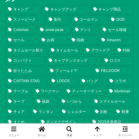
キャンプ
キャンプグッズ
キャンプ用品
スノーピーク
割引
コールマン
DOD
Coleman
snow peak
テント
セール情報
セール
お得
収納
Amazon
タイムセール祭り
タイムセール
アウトドア
付録
コンパクト
キャプテンスタッグ
ロゴス
折りたたみ
フィールドア
FIELDOOR
CAPTAIN STAG
LOGOS
バッグ
コラボ
テーブル
ワークマン
ディーオーディー
Workman
タープ
福袋
いつから
スマイルセール
チェア
ランタン
シェルター
比較
軽量
まとめ
テンマクデザイン
2025年新商品
2024年新商品
焚き火台
おすすめ
2026年新商品
メニュー
ホーム
検索
トップ
サイドバー