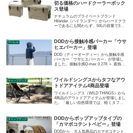
切る価格のハードクーラーボック
ス登場
ナチュラムのプライベートブランド
Hilandar（ハイランダー）からハードクラ
ーであるにも関わらず、50Lの容量で3万
円を切る格安なハードクーラーボックス
が登場しました。同種でサイズ違いの
35L、25Lもあります。詳細をレビューし
DODから接触冷感パーカー「ウサ
アパレル
ます。
ヒエパーカー」登場
DOD（ディーオーディー）から接触冷感
パーカー「ウサヒエパーカー」が登場し
ました。接触冷感Q-max 0.278 ＋ 遮熱率
41% ＋ UVカット91.9%のパーカーで、
羽織るだけで日差しを遮り、接触冷感で
肌に触れた瞬間の熱を逃がす夏対策ウェ
ワイルドシングスからタフなアウ
キャンプグッズ
アです。詳細をレビューします。
トドアアイテム4商品登場
ワイルドシングス（WILD THINGS）から
4商品のアウトドアアイテムが登場しまし
た。「厳しい自然環境では、軽くタフで
なけばいけない。」というブランドコン
セプトのもと作られた、焚き火台、アウ
トドアチェア、アウトドアワゴン、ハン
DODからポップアップタイプの
キャンプグッズ
モックが発売です。詳細をレビューしま
「カマボコテントベビー」登場
す。
DODから、大人気商品のカマボコテント