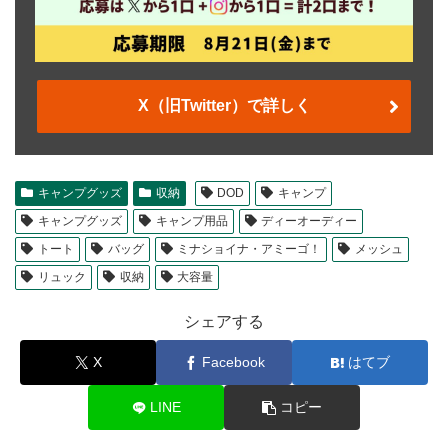
X（旧Twitter）で詳しく
キャンプグッズ
収納
DOD
キャンプ
キャンプグッズ
キャンプ用品
ディーオーディー
トート
バッグ
ミナショイナ・アミーゴ！
メッシュ
リュック
収納
大容量
シェアする
X
Facebook
はてブ
LINE
コピー