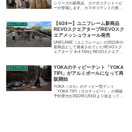
シリーズの新商品、カマボコテントベビ
ーが登場します。カマボコテントの形状
を踏襲しながらも、室内でも使えるキッ
ズサイズに小型化し、取り扱いやすいポ
ップアップテントとなっています。詳細
【4/24〜】ユニフレーム新商品
キャンプグッズ
をレビューします。
REVOスクエアタープ/REVOスク
エアメッシュウォール発売
UNIFLAME（ユニフレーム）の2021年の
新商品として発表されていたREVOスク
エアタープ 4×4 TANとREVOスクエアメ
ッシュウォール 4×4 TANが2021年4月24
日よりいよいよ発売開始となります。詳
細をレビューします。
YOKAのティピーテント「YOKA
キャンプグッズ
TIPI」がアルミポールになって再
販開始
YOKA（ヨカ）のティピー型テント
「YOKA TIPI（ヨカティピー）」の再販
予約受付が2022年1月6日より始まってい
ます。カーボンポールが今回のロットか
らアルミポールに変更になりました。詳
細をレビューします。