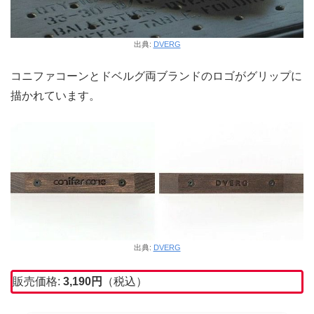
出典:
DVERG
コニファコーンとドベルグ両ブランドのロゴがグリップに
描かれています。
出典:
DVERG
販売価格:
3,190
円
（税込）