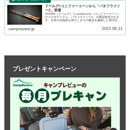
ドベルグ×コニファーコーンから「バタフライソ
ー2」登場
DVERG（ドベルグ）とconifercone（コニファーコーン）
のコラボアイテム「バタフライソー2」が限定販売されま
す。日本の伝統的な和のこぎりの製法を凝縮した両刃仕様
の折りたたみのこぎりです。詳細をレビューします。
2022.06.21
campreview.jp
プレゼントキャンペーン