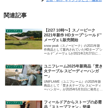
企画・制作: キャンプレビュー編集部
関連記事
【2/27 10時〜】スノーピーク
キャンプグッズ
2021年新作 HDタープ“シールド”
メーヴェ L販売開始
snow peak（スノーピーク）の2021年新
作商品として案内されていたHDタープ“シ
ールド” メーヴェ Lが2021年2月27日によ
り販売開始されます。メーヴェはドイツ
語でカモメを意味しますが、どんな特徴
があるのでしょう。詳細をレビューしま
ユニフレーム2025年新商品「焚き
キャンプグッズ
す。
火テーブル スピーディーハンガ
ー」
UNIFLAME（ユニフレーム）の2025年新
商品として「焚き火テーブル スピーディ
ーハンガー」が2025年5月31日に発売とな
りました。使いたいときにすぐに焚き火
テーブルの右側の木柄に取付られるフッ
クで、小型のLEDランタンを吊るして、
フィールドアからストーブの必需
キャンプグッズ
天板を照らすことができます。詳細をレ
品「ストーブファン」登場