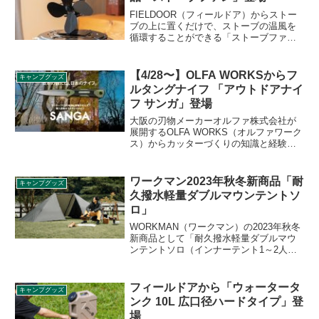
ビューします。
FIELDOOR（フィールドア）からストー
ブの上に置くだけで、ストーブの温風を
循環することができる「ストーブファ
ン」が登場しました。電源等不要で、ス
トーブの熱によりファンを回す構造にな
っています。詳細をレビューします。
【4/28〜】OLFA WORKSからフ
キャンプグッズ
ルタングナイフ 「アウトドアナイ
フ サンガ」登場
大阪の刃物メーカーオルファ株式会社が
展開するOLFA WORKS（オルファワーク
ス）からカッターづくりの知識と経験が
生んだ職人研磨のフルタングナイフ「ア
ウトドアナイフ サンガ」が2021年4月28
日に発売されます。詳細をレビューしま
ワークマン2023年秋冬新商品「耐
キャンプグッズ
す。
久撥水軽量ダブルマウンテントソ
ロ」
WORKMAN（ワークマン）の2023年秋冬
新商品として「耐久撥水軽量ダブルマウ
ンテントソロ（インナーテント1～2人
用）」が登場しました。2ポールで立ち上
げる構造のソロ用テントで、空間を2部屋
に分けて使用することができます。詳細
フィールドアから「ウォータータ
キャンプグッズ
をレビューします。
ンク 10L 広口径ハードタイプ」登
場