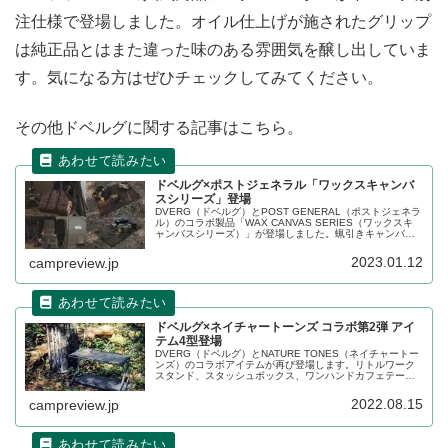
注仕様で登場しました。オイル仕上げが施されたグリップ
は純正品とはまた違った味のある雰囲気を醸し出していま
す。気になる方はぜひチェックしてみてください。
その他ドベルグに関する記事はこちら。
ドベルグ×ポストジェネラル「ワックスキャンバ
スシリーズ」登場
DVERG（ドベルグ）とPOST GENERAL（ポストジェネラ
ル）のコラボ製品「WAX CANVAS SERIES（ワックスキ
ャンバスシリーズ）」が登場しました。蝋引きキャンバス
生地の無骨な素材感とシックな味わいの革が際立つシリー
ズです。詳細をレビューします。
2023.01.12
campreview.jp
ドベルグ×ネイチャートーンズ コラボ第2弾 アイ
テム4型登場
DVERG（ドベルグ）とNATURE TONES（ネイチャートー
ンズ）のコラボアイテムが再び登場します。リトルワーク
スタンド、スタッシュボックス、ワンハンドカフェテーブ
ル、ワンハンドカフェテーブルロングの4型がドベルグ別注
仕様で登場です。詳細をレビューします。
2022.08.15
campreview.jp