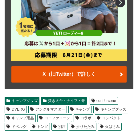
X（旧Twitter）で詳しく
キャンプグッズ
焚き火台・ナイフ・斧
conifercone
DVERG
アングルマスター
キャンプ
キャンプグッズ
キャンプ用品
コニファコーン
コラボ
コンパクト
ドベルグ
トング
別注
折りたたみ
火ばさみ