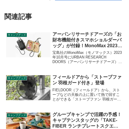
関連記事
アーバンリサーチドアーズの「お
キャンプグッズ
財布機能付きスマホショルダーバ
ッグ」が付録！MonoMax 2023年
10月号
宝島社のMonoMax（モノマックス）2023
年10月号にURBAN RESEARCH
DOORS（アーバンリサーチドアーズ）の
「お財布機能付きスマホショルダーバッ
グ」が付録として付きます。スマホケー
スと財布を兼ね備えたショルダーバッグ
フィールドアから「ストーブファ
キャンプグッズ
で、アウトドアでも活躍します。詳細を
ン 羽根ガード付き」登場
レビューします。
FIELDOOR（フィールドア）から、スト
ーブなどの天板の上に置いて熱で回すこ
とができる「ストーブファン 羽根ガード
付き」が登場しました。電源を用意する
必要がなく、ストーブの熱を撹拌できる
アイテムに羽根ガードが付いて安全にな
グループキャンプで活躍の予感！
キャンプグッズ
りました。詳細をレビューします。
キャプテンスタッグの「TAKE-
FIBER ランチプレートスクエ