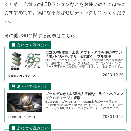
るため、充電式のLEDランタンなどをお使いの方には特に
おすすめです。気になる方はぜひチェックしてみてくださ
い。
その他USBに関する記事はこちら。
ロゴス×多摩電子工業 アウトドアでも使いやすい
「モバイルバッテリー&充電ケーブル登場
LOGOS（ロゴス）とバッテリー、充電器製造の国内実績の
高い多摩電子工業とのコラボ商品として、モバイルバッテ
リーと充電ケーブル2種が登場します。いずれもアウトドア
で使いやすい製品となっています。詳細をレビューしま
す。
2023.12.20
campreview.jp
ゴールゼロからUSB出力可能な「ライトハウスマ
イクロチャージ」登場
Goal Zero（ゴールゼロ）からUSB出力ポートを備えた
「Lighthouse Micro Charge（ライトハウスマイクロチャー
ジ）」が登場しました。これまでのライトハウスマイクロ
シリーズ同様、LEDライトとして使えるだけでなく、モバ
イルバッテリーとしても使えます。詳細をレビューしま
2023.06.16
campreview.jp
す。