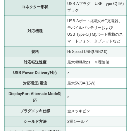
USB-Aプラグ – USB Type-C(TM)
コネクター形状
プラグ
USB-Aポート搭載のAC充電器、
モバイルバッテリーおよび、
対応機種
USB Type-C(TM)ポート搭載のス
マートフォン、タブレットなど
規格
Hi-Speed USB(USB2.0)
対応転送速度
最大480Mbps ※理論値
USB Power Delivery対応
×
対応電圧/電流
最大5V/3A(15W)
DisplayPort Alternate Mode対
×
応
プラグメッキ仕様
金メッキピン
シールド方法
2重シールド