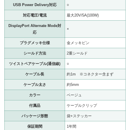
USB Power Delivery対応
○
対応電圧/電流
最大20V/5A(100W)
DisplayPort Alternate Mode対
×
応
プラグメッキ仕様
金メッキピン
シールド方法
2重シールド
ツイストペアケーブル(通信線)
○
ケーブル長
約1m ※コネクター含まず
ケーブル太さ
約5mm
カラー
ベージュ
付属品
ケーブルクリップ
パッケージ形態
袋+ステッカー
保証期間
1年間