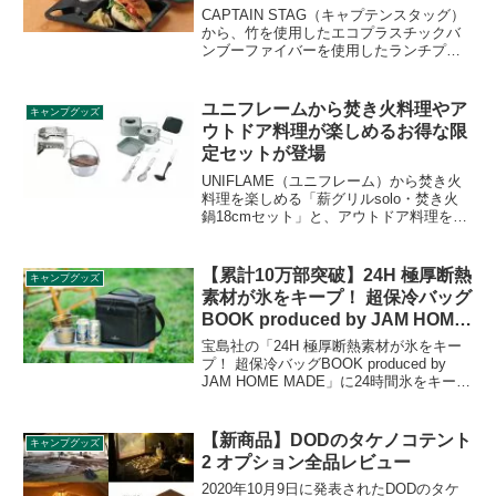
ア」
CAPTAIN STAG（キャプテンスタッグ）
から、竹を使用したエコプラスチックバ
ンブーファイバーを使用したランチプレ
ート「TAKE-FIBER ランチプレートスク
エア」が登場しました。グループキャン
プで活躍しそうです。詳細をレビューし
ユニフレームから焚き火料理やア
キャンプグッズ
ます。
ウトドア料理が楽しめるお得な限
定セットが登場
UNIFLAME（ユニフレーム）から焚き火
料理を楽しめる「薪グリルsolo・焚き火
鍋18cmセット」と、アウトドア料理を楽
しめる「山クッカー角型3 エントリーセ
ット」が登場しました。いずれも2023年1
月21日販売開始です。詳細をレビューし
【累計10万部突破】24H 極厚断熱
キャンプグッズ
ます。
素材が氷をキープ！ 超保冷バッグ
BOOK produced by JAM HOME
MADE
宝島社の「24H 極厚断熱素材が氷をキー
プ！ 超保冷バッグBOOK produced by
JAM HOME MADE」に24時間氷をキープ
できる保冷バッグが付録として付きま
す。2023年以降毎年大ヒットしている極
厚断熱材超保冷バッグが、JAM HOME
【新商品】DODのタケノコテント
キャンプグッズ
MADE（ジャムホームメイド）とコラボ
2 オプション全品レビュー
して登場です。詳細をレビューします。
2020年10月9日に発表されたDODのタケ