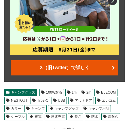
X（旧Twitter）で詳しく
キャンプグッズ
100W対応
1m
2m
ELECOM
NESTOUT
Type-C
USB
アウトドア
エレコム
カラー
キャンプ
キャンプグッズ
キャンプ用品
ケーブル
充電
急速充電
長さ
防水
高耐久