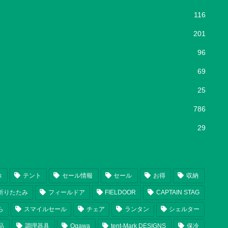
116
201
96
69
25
786
29
k
テント
セール情報
セール
お得
収納
折りたたみ
フィールドア
FIELDOOR
CAPTAIN STAG
ら
スマイルセール
チェア
ランタン
シェルター
品
調理器具
Ogawa
tent-Mark DESIGNS
保冷