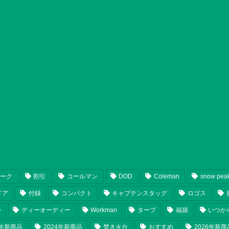
ピーク
割引
コールマン
DOD
Coleman
snow pea
ドア
付録
コンパクト
キャプテンスタッグ
ロゴス
ン
ディーオーディー
Workman
タープ
福袋
いつか
5年新商品
2024年新商品
焚き火台
おすすめ
2026年新商