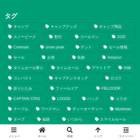
タグ
キャンプ
キャンプグッズ
キャンプ用品
スノーピーク
割引
コールマン
DOD
Coleman
snow peak
テント
セール情報
セール
お得
収納
Amazon
タイムセール祭り
タイムセール
アウトドア
付録
コンパクト
キャプテンスタッグ
ロゴス
折りたたみ
フィールドア
FIELDOOR
CAPTAIN STAG
LOGOS
バッグ
コラボ
テーブル
ワークマン
ディーオーディー
Workman
タープ
福袋
いつから
スマイルセール
チェア
ランタン
シェルター
比較
軽量
メニュー
ホーム
検索
トップ
サイドバー
まとめ
テンマクデザイン
2025年新商品