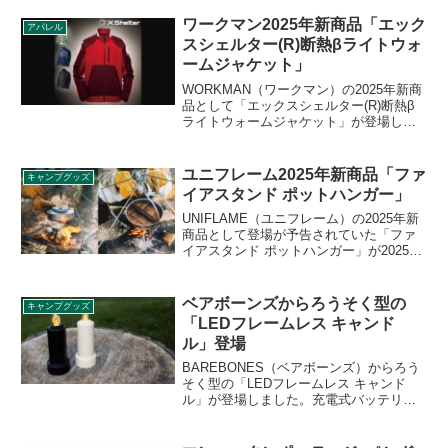
ワークマン2025年新商品「エック
アパレル
スシェルター(R)断熱βライトウォ
ームジャケット」
WORKMAN（ワークマン）の2025年新商
品として「エックスシェルター(R)断熱β
ライトウォームジャケット」が登場しま
した。外部からの冷気の影響を受けにく
い断熱素材XShelter（エックスシェルタ
ー）断熱βを採用したライトウォームジャ
ユニフレーム2025年新商品「ファ
キャンプグッズ
ケットです。詳細をレビューします。
イアスタンド ポットハンガー」
UNIFLAME（ユニフレーム）の2025年新
商品として登場が予告されていた「ファ
イアスタンド ポットハンガー」が2025年
9月20日に発売となりました。ファイアス
タンドに取り付けでき、ケトルやクッカ
ーを吊り下げできるハンガーで、長さを
ベアボーンズからろうそく型の
キャンプグッズ
調節できるチェーンも付属します。詳細
「LEDフレームレス キャンド
をレビューします。
ル」登場
BAREBONES（ベアボーンズ）からろう
そく型の「LEDフレームレス キャンド
ル」が登場しました。充電式バッテリー
が内蔵されている4.5インチのフレームレ
スキャンドルで、揺らぎ点灯モードを搭
載しており、湾曲したLEDロープでろう