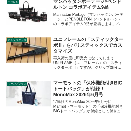
マンハッタンポーテージ×ペンド
アパレル
そくの灯りを再現できます。詳細をレビ
ルトン コラボアイテム9品
ューします。
Manhattan Portage（マンハッタンポーテ
ージ）とPENDLETON（ペンドルトン）
のコラボアイテム9品が登場します。ペン
ドルトンならではのアイコニックなパタ
ーンをメッシュ生地にアレンジした製品
です。詳細をレビューします。
ユニフレームの「スティックター
キャンプグッズ
ボ II」をバリスティックスでカス
タマイズ
再入荷の度に即完売になってしまう
UNIFLAME（ユニフレーム）の「スティ
ックターボ II」ですが、グリップ部分や
バーベルを他社製のものにカスタマイズ
できる点が人気です。今回は
Ballistics（バリスティックス）製のオプ
マーモットの「保冷機能付きBIG
キャンプグッズ
ションパーツでカスタマイズしました。
トートバッグ」が付録！
詳細をレビューします。
MonoMax 2026年6月号
宝島社のMonoMax 2026年6月号に
Marmot（マーモット）の「保冷機能付き
BIGトートバッグ」が付録として付きま
す。容量約20Lとたっぷり荷物が入るトー
トバッグで、保冷機能を備えており、普
段使いだけでなく、買い物バッグやレジ
ャーでも大活躍します。詳細をレビュー