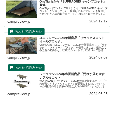
OneTigrisから「SUPRAGRIS キャンプコット」
登場
OneTigris（ワンティグリス）から「SUPRAGRIS キャンプ
コット」が登場しました。軽量なアルミフレームを採用し
た折りたたみ式のローコットで、上部にピローポケットが
付いており、枕を収納できるため寝返りを打っても枕がず
れにくく、安定した睡眠を実現します。詳細をレビューし
2024.12.17
campreview.jp
ます。
ユニフレーム2024年新商品「リラックスコット
オールブラック」
UNIFLAME（ユニフレーム）の2024年新商品として「リラ
ックスコット オールブラック」が登場しました。組み立て
や分解の必要がない収束式のコットで、収納バッグは従来
品よりも運びやすいトートバッグ型にリニューアルしまし
た。詳細をレビューします。
2024.07.07
campreview.jp
ワークマン2024年春夏新商品「汚れが落ちやす
いアルミコット」
WORKMAN（ワークマン）の2024年春夏新商品として「汚
れが落ちやすいアルミコット」が登場しました。ハイ・ロ
ーの2段階の高さ調節が可能な人気の2WAYコットが、汚れ
が落ちやすい加工を施した生地にアップデートされ2024年
6月下旬に発売となります。詳細をレビューします。
2024.06.25
campreview.jp