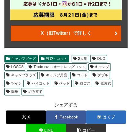
X（旧Twitter）で詳しく
キャンプグッズ
寝袋・コット
2人用
DUO
LOGOS
Tradcanvas オートレッグコット
キャンプ
キャンプグッズ
キャンプ用品
コット
ダブル
ツイン
ハイコット
ベッド
ロゴス
収束式
簡単
組み立て
シェアする
X
Facebook
はてブ
LINE
コピー