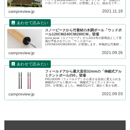
ーボンテントポール180」が登場しました。組み立て不要
で軽くて強いカーボン素材のポールです。詳細をレビュー
します。
2021.11.18
campreview.jp
スノーピークから竹素材の木調ポール「ウッドポ
ール120CM/240CM/280CM」登場
snow peak（スノーピーク）から2021年の新商品として登
場が予告されていた「ウッドポール
120CM/240CM/280CM」が登場します。本格的な竹素材の
木調ポールで、2021年10月2日10時から販売開始されま
す。詳細をレビューします。
2021.09.26
campreview.jp
フィールドアから最大直径32mmの「伸縮式アル
ミテントポール250」登場
FIELDOOR（フィールドア）から長さを自在に変えられる
伸縮式のアルミ製ポール「伸縮式アルミテントポール
250」が登場しました。伸縮式なので、細かく長さを調整
できますし、設営・撤収も楽でコンパクトに収納できま
す。詳細をレビューします。
2021.09.03
campreview.jp