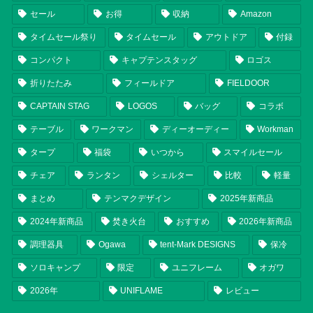
セール
お得
収納
Amazon
タイムセール祭り
タイムセール
アウトドア
付録
コンパクト
キャプテンスタッグ
ロゴス
折りたたみ
フィールドア
FIELDOOR
CAPTAIN STAG
LOGOS
バッグ
コラボ
テーブル
ワークマン
ディーオーディー
Workman
タープ
福袋
いつから
スマイルセール
チェア
ランタン
シェルター
比較
軽量
まとめ
テンマクデザイン
2025年新商品
2024年新商品
焚き火台
おすすめ
2026年新商品
調理器具
Ogawa
tent-Mark DESIGNS
保冷
ソロキャンプ
限定
ユニフレーム
オガワ
2026年
UNIFLAME
レビュー