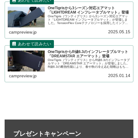
OneTigrisから3シーズン対応エアマット
「LIGHTDREAM インフレータブルマット」登場
OneTigris（ワンティグリス）から3シーズン対応エアマッ
ト「LIGHTDREAM インフレータブルマット」が登場しま
した。TensionFlex Coreテクノロジーを採用したインフレ
ータブルマットで、サポート強度を保ちながら素材を50％
削減、軽量化を実現するとともに、快適な寝心地を確保し
2025.05.15
campreview.jp
ています。詳細をレビューします。
OneTigrisからR値6.3のインフレータブルマット
「DREAMSTAR エアーマット」登場
OneTigris（ワンティグリス）からR値6.3のインフレータブ
ルマット「DREAMSTAR エアーマット」が登場しました。
R値6.3の断熱性能により、春や秋の冷え込む朝晩はもちろ
ん冬でも快適に使用できるインフレータブルマットで、収
納時にはコンパクトにまとまり持ち運びも簡単です。詳細
2025.01.14
campreview.jp
をレビューします。
プレゼントキャンペーン