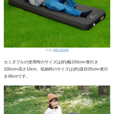
出典:
FIELDOOR
セミダブルの使用時のサイズは(約)幅100cm×奥行き
200cm×高さ10cm、収納時のサイズは(約)直径35cm×奥行
き48cmです。