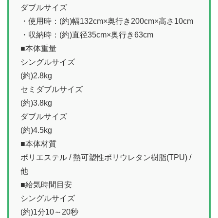
ダブルサイズ
・使用時：(約)幅132cm×奥行き200cm×高さ10cm
・収納時：(約)直径35cm×奥行き63cm
■本体重量
シングルサイズ
(約)2.8kg
セミダブルサイズ
(約)3.8kg
ダブルサイズ
(約)4.5kg
■本体材質
ポリエステル / 熱可塑性ポリウレタン樹脂(TPU) /
他
■給気時間目安
シングルサイズ
(約)1分10～20秒