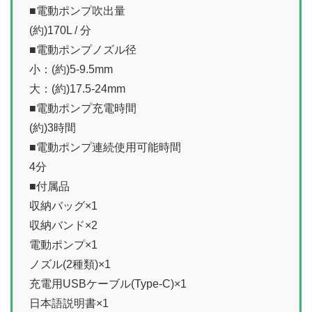
■電動ポンプ吹出量
(約)170L / 分
■電動ポンプノズル径
小：(約)5-9.5mm
大：(約)17.5-24mm
■電動ポンプ充電時間
(約)3時間
■電動ポンプ連続使用可能時間
4分
■付属品
収納バッグ×1
収納バンド×2
電動ポンプ×1
ノズル(2種類)×1
充電用USBケーブル(Type-C)×1
日本語説明書×1