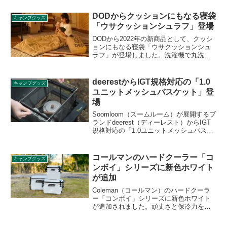
きるだけでなく、茶こし機能もついてい
るため、茶葉を通しにくく便利です。詳
DODからクッションにもなる寝袋
キャンプグッズ
細をレビューします。
「ウサクッションシュラフ」登場
DODから2022年の新商品として、クッシ
ョンにもなる寝袋「ウサクッションシュ
ラフ」が登場しました。洗濯機で丸洗い
できる化繊のシュラフを使わない時は専
用の収納ケースに入れることでクッショ
ンのように使うことができます。詳細を
deerestからIGT規格対応の「1.0
キャンプグッズ
レビューします。
ユニットメッシュバスケット」登
場
Soomloom（スームルーム）が展開するブ
ランドdeerest（ディーレスト）からIGT
規格対応の「1.0ユニットメッシュバスケ
ット」が登場しました。snow peak（スノ
ーピーク）のIGT規格に対応した1ユニッ
トサイズのメッシュバスケットで、対応
コールマンのハードクーラー「コ
キャンプグッズ
するテーブルにバスケットをセットする
ンボイ」シリーズに新色ホワイト
ことができます。詳細をレビューしま
が追加
す。
Coleman（コールマン）のハードクーラ
ー「コンボイ」シリーズに新色ホワイト
が追加されました。頑丈さと保冷力を兼
ね備えたタフな機能・デザインを特徴と
するハードクーラー「コンボイ」は、こ