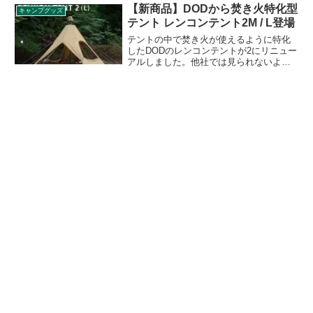
れまではグレー色のダークストームカラ
【新商品】DODから焚き火特化型
キャンプグッズ
ーのみでしたが、この度新たにホワイト
テント レンコンテント2M / L登場
カラーが限定色として加わりました。詳
細をレビューします。
テントの中で焚き火が使えるように特化
したDODのレンコンテントが2にリニュー
アルしました。他社では見られないよう
な焚き火特化のテントとはどのような特
徴があるのでしょうか。旧作からの変更
点を含めてその特徴をレビューします。