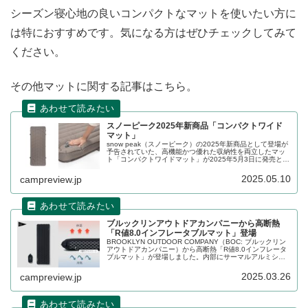
シーズン寝心地の良いコンパクトなマットを使いたい方に
は特におすすめです。気になる方はぜひチェックしてみて
ください。
その他マットに関する記事はこちら。
スノーピーク2025年新商品「コンパクトワイド
マット」
snow peak（スノーピーク）の2025年新商品として登場が
予告されていた、高機能かつ優れた収納性を両立したマッ
ト「コンパクトワイドマット」が2025年5月3日に発売とな
りました。断熱性を示すR値（熱抵抗値）は5.4を誇り、四
季を通じて快適に使用できるマットです。詳細をレビュー
2025.05.10
campreview.jp
します。
ブルックリンアウトドアカンパニーから高断熱
「R値8.0インフレータブルマット」登場
BROOKLYN OUTDOOR COMPANY（BOC: ブルックリン
アウトドアカンパニー）から高断熱「R値8.0インフレータ
ブルマット」が登場しました。内部にサーマルアルミシー
トを5層封入し、確実に冷気を遮断しR値8.0を超える圧倒
的な断熱性を実現したインフレータブルマットです。詳細
2025.03.26
campreview.jp
をレビューします。