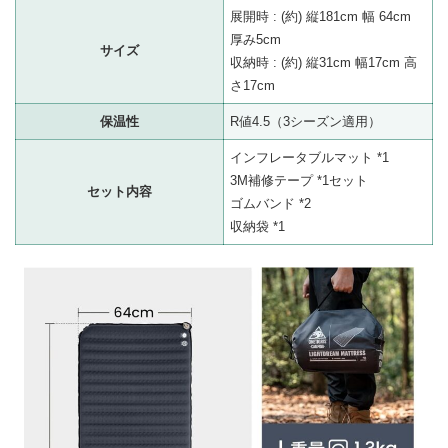
展開時 : (約) 縦181cm 幅 64cm
厚み5cm
サイズ
収納時 : (約) 縦31cm 幅17cm 高
さ17cm
保温性
R値4.5（3シーズン適用）
インフレータブルマット *1
3M補修テープ *1セット
セット内容
ゴムバンド *2
収納袋 *1