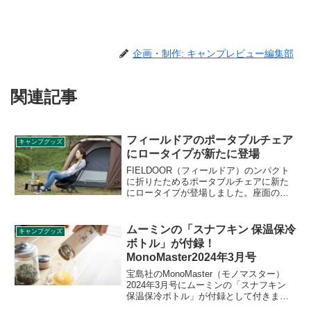
企画・制作: キャンプレビュー編集部
関連記事
フィールドアのポータブルチェア
キャンプグッズ
にロータイプが新たに登場
FIELDOOR（フィールドア）のンパクト
に折りたためるポータブルチェアに新た
にロータイプが登場しました。座面の高
さが通常のポータブルチェアと、少し高
いポータブルチェアミドルバックにそれ
ぞれロータイプが登場です。詳細をレビ
ムーミンの「スナフキン 保温保冷
キャンプグッズ
ューします。
ボトル」が付録！
MonoMaster2024年3月号
宝島社のMonoMaster（モノマスター）
2024年3月号にムーミンの「スナフキン
保温保冷ボトル」が付録として付きま
す。真空断熱二層構造で保冷・保温がで