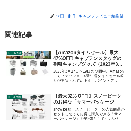
企画・制作: キャンプレビュー編集部
関連記事
【Amazonタイムセール】最大
セール情報
47%OFF! キャプテンスタッグの
割引キャンプグッズ（2023年3
月）
2023年3月17日〜19日の期間中、Amazon
にてファッション×新生活タイムセール祭
りが開催されています。ポイントアップ
キャンペーンも同時開催されています。
CAPTAIN STAG（キャプテンスタッグ）
の割引対象となっている製品、販売価格
【最大32% OFF!】スノーピーク
セール情報
などを一覧化します。詳細をレビューし
のお得な「サマーパッケージ」
ます。
snow peak（スノーピーク）の人気商品が
セットになってお得に購入できる「サマ
ーパッケージ」の第2弾として4つのパッ
ケージが2023年8月11日から追加されまし
た。セパレートシュラフ、雪峰苑、ヘキ