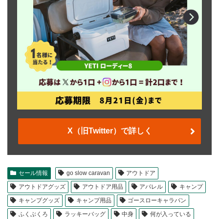
X（旧Twitter）で詳しく
セール情報
go slow caravan
アウトドア
アウトドアグッズ
アウトドア用品
アパレル
キャンプ
キャンプグッズ
キャンプ用品
ゴースローキャラバン
ふくぶくろ
ラッキーバッグ
中身
何が入っている