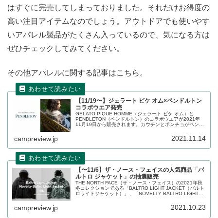
はすぐに完売してしまっておりました。それだけお得度の
高い注目アイテムなのでしょう。アウトドアでも使いやす
いアパレル製品がたくさん入っているので、気になる方は
ぜひチェックしてみてください。
その他アパレルに関する記事はこちら。
【11/19〜】ジェラート ピケ オム×ペンドルトン
コラボウエア発売
GELATO PIQUE HOMME（ジェラート ピケ オム）と
PENDLETON（ペンドルトン）のコラボウエアが2021年
11月19日から販売されます。カウチンとポンチョがペンド
ルトンでお馴染みのネイティブ柄で登場します。詳細をレ
ビューします。
2021.11.14
campreview.jp
【〜11/6】ザ・ノース・フェイスの人気商品「バ
ルトロ ジャケット」の抽選販売
THE NORTH FACE（ザ・ノース・フェイス）の2021年秋
冬コレクションである「BALTRO LIGHT JACKET（バルト
ロライトジャケット）」、「NOVELTY BALTRO LIGHT
JACKET（ノベルティーバルトロライトジャケット）」の
抽選受付を2021年11月6日13:59まで行います。詳細をレ
2021.10.23
campreview.jp
ビューします。