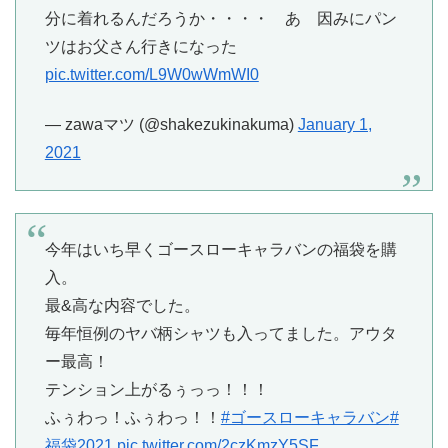
分に着れるんだろうか・・・・ あ 因みにパン
ツはお父さん行きになった
pic.twitter.com/L9W0wWmWI0
— zawaマツ (@shakezukinakuma)
January 1,
2021
今年はいち早くゴースローキャラバンの福袋を購
入。
最&高な内容でした。
毎年恒例のヤバ柄シャツも入ってました。アウタ
ー最高！
テンション上がるぅっっ！！！
ふぅわっ！ふぅわっ！！
#ゴースローキャラバン
#
福袋2021
pic.twitter.com/2czKmzY5SF