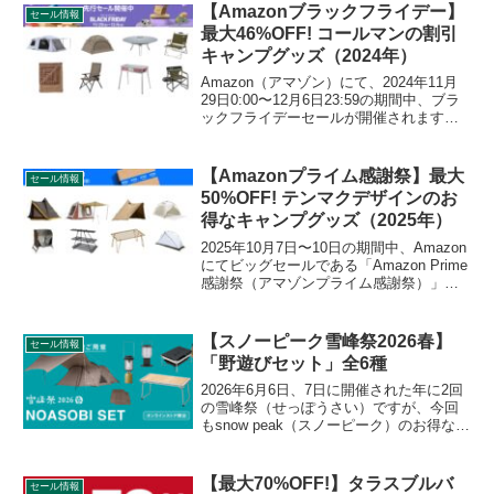
サイーズ、メーヴェのお得なパッケージ
【Amazonブラックフライデー】
セール情報
です。詳細をレビューします。
最大46%OFF! コールマンの割引
キャンプグッズ（2024年）
Amazon（アマゾン）にて、2024年11月
29日0:00〜12月6日23:59の期間中、ブラ
ックフライデーセールが開催されます。
前々日の27日0:00からは先行セールが始
まっております。キャンプ用品もセール
の対象となっており、Colem...
【Amazonプライム感謝祭】最大
セール情報
50%OFF! テンマクデザインのお
得なキャンプグッズ（2025年）
2025年10月7日〜10日の期間中、Amazon
にてビッグセールである「Amazon Prime
感謝祭（アマゾンプライム感謝祭）」が
開催されます。10月4日からは先行セール
が開始されます。いずれのセール期間中
も、tent-Mark DESIGNS（テンマクデザ
【スノーピーク雪峰祭2026春】
セール情報
イン）のキャンプグッズをお得に購入で
「野遊びセット」全6種
きます。詳細をレビューします。
2026年6月6日、7日に開催された年に2回
の雪峰祭（せっぽうさい）ですが、今回
もsnow peak（スノーピーク）のお得なセ
ット品2026野遊びセットが販売されま
す。特定ジャンルをまとめ買いする予定
のある方にはお得なセットとなっていま
【最大70%OFF!】タラスブルバ
セール情報