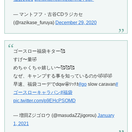
— マントフフ・古谷CDラジカセ
(@razikase_furuya)
December 29, 2020
ゴースロー福袋キター🥰
すげ〜量🤣
めちゃくちゃ嬉しい〜🥰🥰🥰
なぜ、キャンプする事を知っているのか🤣🤣🤣
早速、福袋コーデでdqw🤩ｿｯﾁｶ
#go
slow caravan
#
ゴースローキャラバン
#福袋
pic.twitter.com/p9EHcPSOMD
— 増田Zジゴロウ (@masudaZZjigorou)
January
1, 2021