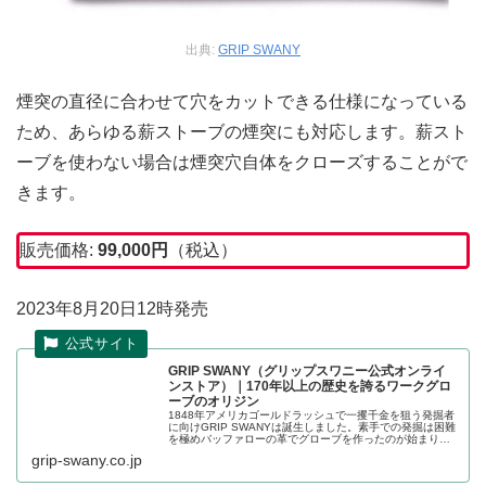
出典:
GRIP SWANY
煙突の直径に合わせて穴をカットできる仕様になっている
ため、あらゆる薪ストーブの煙突にも対応します。薪スト
ーブを使わない場合は煙突穴自体をクローズすることがで
きます。
販売価格:
99,000
円
（税込）
2023年8月20日12時発売
GRIP SWANY（グリップスワニー公式オンライ
ンストア）｜170年以上の歴史を誇るワークグロ
ーブのオリジン
1848年アメリカゴールドラッシュで一攫千金を狙う発掘者
に向けGRIP SWANYは誕生しました。素手での発掘は困難
を極めバッファローの革でグローブを作ったのが始まりで
す。以降代名詞であるグローブはもちろん、2008年にはグ
grip-swany.co.jp
ローブに付随した...