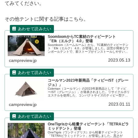
てみてください。
その他テントに関する記事はこちら。
SoomloomからTC素材のティピーテント
「Elk（エルク） 4.0」登場
Soomloom（スームルーム）から、TC素材のティピーテン
ト「Elk（エルク） 4.0」が登場しました。設営が簡単なワ
ンポールテントで、薪ストーブがインストールしやすい煙
突穴も備え付けられています。詳細をレビューします。
2023.05.13
campreview.jp
コールマン2023年新商品「ティピー/ST（グレー
ジュ）」
Coleman（コールマン）の2023年新商品として「ティピ
ー/ST（グレージュ）」が発表されました。リサイクルポリ
エステルを使用した、コンパクトサイズのティピー型テン
トです。2023年2月中旬発売予定です。詳細をレビューし
ます。
2023.01.11
campreview.jp
OneTigrisから軽量ティピーテント「TETRAピラ
ミッドテント」登場
OneTigris（ワンティグリス）から軽量ティピーテント
「TETRAピラミッドテント」が登場しました。高さが