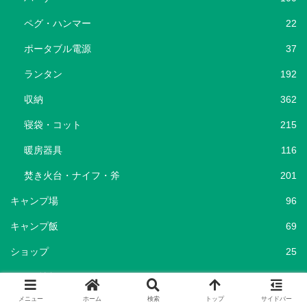
ペグ・ハンマー
22
ポータブル電源
37
ランタン
192
収納
362
寝袋・コット
215
暖房器具
116
焚き火台・ナイフ・斧
201
キャンプ場
96
キャンプ飯
69
ショップ
25
セール情報
786
メニュー
ホーム
検索
トップ
サイドバー
メディア
29