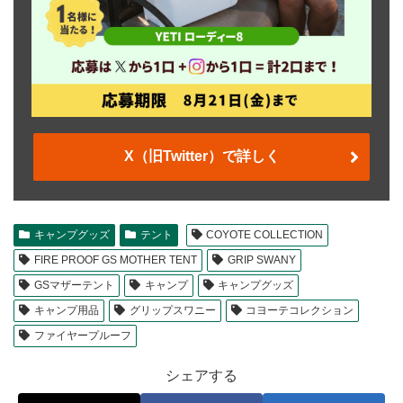
X（旧Twitter）で詳しく
キャンプグッズ
テント
COYOTE COLLECTION
FIRE PROOF GS MOTHER TENT
GRIP SWANY
GSマザーテント
キャンプ
キャンプグッズ
キャンプ用品
グリップスワニー
コヨーテコレクション
ファイヤープルーフ
シェアする