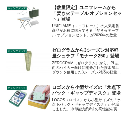
ットタープです。サイズは3m×3mで、波
型の切れ込みが入った本製品の詳細をレ
【数量限定】ユニフレームから
キャンプグッズ
ビューします。
「焚き火テーブル オプションセッ
ト」登場
UNIFLAME（ユニフレーム）の人気定番
商品がお得に購入できる「焚き火テーブ
ル オプションセット」が2026年の数量限
定セットとして登場します。焚き火テー
ブル・レッグラック・スピーディーハン
ガー・クイックフック・トートバッグの
ゼログラムから3シーズン対応軽
キャンプグッズ
揃ったお得なセットです。詳細をレビュ
量シュラフ「モナーク250」登場
ーします。
ZEROGRAM（ゼログラム）から、PL志
向のハイカー向けに開発された撥水加工
ダウンを使用した3シーズン対応の軽量シ
ュラフ「MONARCH 250（モナーク
250）」が登場しました。中綿はFP800の
羽毛（ハンガリー産ホワイトグースダウ
ロゴスから小型サイズの「氷点下
キャンプグッズ
ン）です。詳細をレビューします。
パック・ギャップディスク」登場
LOGOS（ロゴス）から小型サイズの「氷
点下パック・ギャップディスク」が登場
しました。冷却能力約8倍の高性能を実現
した、コンパクトなディスク型氷点下パ
ック(R)で、狭いスペースにも差し込みや
すい薄型設計となっており、生ものや冷
凍食品の鮮度をしっかりキープします。