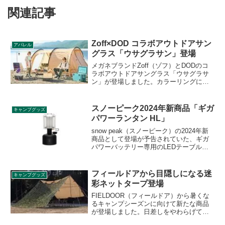
関連記事
Zoff×DOD コラボアウトドアサン
アパレル
グラス「ウサグラサン」登場
メガネブランドZoff（ゾフ）とDODのコ
ラボアウトドアサングラス「ウサグラサ
ン」が登場しました。カラーリングにこ
だわった「ウサグラサン」8種と、色が変
わるレンズを採用した調光サングラス
「色が変わるウサグラサン」2種類が販売
スノーピーク2024年新商品「ギガ
キャンプグッズ
されます。詳細をレビューします。
パワーランタン HL」
snow peak（スノーピーク）の2024年新
商品として登場が予告されていた、ギガ
パワーバッテリー専用のLEDテーブルラ
ンタン「ギガパワーランタン HL」が2024
年10月5日に発売となりました。同日に専
用バッテリーのギガパワーバッテリー
フィールドアから目隠しになる迷
キャンプグッズ
15000/30000も発売となります。詳細をレ
彩ネットタープ登場
ビューします。
FIELDOOR（フィールドア）から暑くな
るキャンプシーズンに向けて新たな商品
が登場しました。日差しをやわらげて外
部からの視線を遮り目隠しになる迷彩ネ