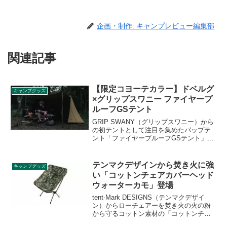
企画・制作: キャンプレビュー編集部
関連記事
【限定コヨーテカラー】ドベルグ
キャンプグッズ
×グリップスワニー ファイヤープ
ルーフGSテント
GRIP SWANY（グリップスワニー）から
の初テントとして注目を集めたパップテ
ント「ファイヤープルーフGSテント」に
株式会社カンパネラが展開するオリジナ
ルブランドDVERG（ドベルグ）との別注
モデルが限定コヨーテカラーで登場しま
テンマクデザインから焚き火に強
キャンプグッズ
した。詳細をレビューします。
い「コットンチェアカバーヘッド
ウォーターカモ」登場
tent-Mark DESIGNS（テンマクデザイ
ン）からローチェアーを焚き火の火の粉
から守るコットン素材の「コットンチェ
アカバーヘッドウォーターカモ」が登場