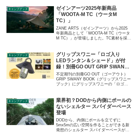
しました。チェアとカバーを一緒に収納
できる「チェアカバーケース」も一緒に
ゼインアーツ2025年新商品
キャンプグッズ
発売されます。詳細をレビューします。
「WOOTA-M TC（ウータM
TC）」
ZANE ARTS（ゼインアーツ）から2025
年新商品として「WOOTA-M TC（ウータ
M TC）」が登場しました。TC素材を採用
した2−3人用2ルームシェルターで、フロ
ントパネルとリアパネルの全てにメッシ
ュを備えたハイスペックモデルです。
グリップスワニー「ロゴ入り
キャンプグッズ
2025年10月3日（直営店）、10月6日（EC
LEDランタン＆シェード」が付
サイト）発売予定です。詳細をレビュー
録！別冊GO OUT GRIP SWANY
します。
BOOK
不定期刊の別冊GO OUT（ゴーアウト）
GRIP SWANY BOOK（グリップスワニー
ブック）にグリップスワニーの「ロゴ入
り LEDランタン＆シェード」が付録とし
て付きます。2種のグリップスワニーロゴ
が入ったLEDライトとシェードがセット
業界初？DODから内側にポールの
キャンプグッズ
になっています。詳細をレビューしま
ないシェルター スパイダーベース
す。
登場
DODから、内側にポールを立てずに
5mx5mの広い空間を作ることができる新
発想のシェルター スパイダーベースが登
場しました。価格は93,500円（税込）で