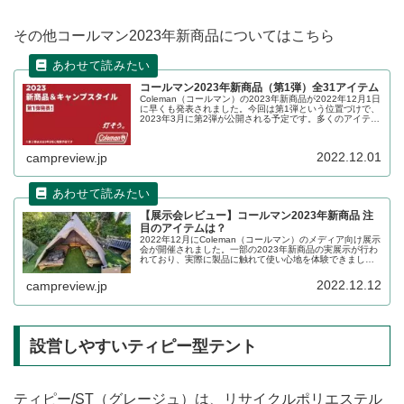
その他コールマン2023年新商品についてはこちら
コールマン2023年新商品（第1弾）全31アイテム
Coleman（コールマン）の2023年新商品が2022年12月1日
に早くも発表されました。今回は第1弾という位置づけで、
2023年3月に第2弾が公開される予定です。多くのアイテム
が新色グレージュを採用しています。詳細をレビューしま
す。
2022.12.01
campreview.jp
【展示会レビュー】コールマン2023年新商品 注
目のアイテムは？
2022年12月にColeman（コールマン）のメディア向け展示
会が開催されました。一部の2023年新商品の実展示が行わ
れており、実際に製品に触れて使い心地を体験できまし
た。その中でもいくつかピックアップしてご紹介します。
2022.12.12
campreview.jp
設営しやすいティピー型テント
ティピー/ST（グレージュ）は、リサイクルポリエステル