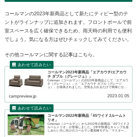
コールマンの2023年新商品として新たにティピー型のテ
ントがラインナップに追加されます。フロントポールで前
室スペースを広く確保できるため、雨天時の利用でも便利
でしょう。気になる方はぜひチェックしてみてください。
その他コールマンに関する記事はこちら。
コールマン2023年新商品「エアカウチ/エアカウ
チ ダブル（グレージュ）」
Coleman（コールマン）の2023年新商品として「エアカウ
チ（グレージュ）」と「エアカウチ ダブル（グレージ
ュ）」が発表されました。空気を入れるだけで簡単にセッ
トアップできるポータブルカウチです。2023年2月中旬発
売予定です。詳細をレビューします。
2023.01.05
campreview.jp
コールマン2022年新商品「4Sワイド 2ルームト
リオ」
Coleman（コールマン）から2022年の新商品「4Sワイド 2
ルームトリオ」が登場しました。1年中快適なキャンプを楽
しみたい方に向けのコールマン最高峰モデル「マスターシ
リーズ」の2～3人用の2ルームテントです。詳細をレビュ