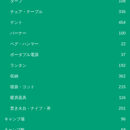
タープ
108
チェア・テーブル
336
テント
454
バーナー
100
ペグ・ハンマー
22
ポータブル電源
37
ランタン
192
収納
362
寝袋・コット
215
暖房器具
116
焚き火台・ナイフ・斧
201
キャンプ場
96
キャンプ飯
69