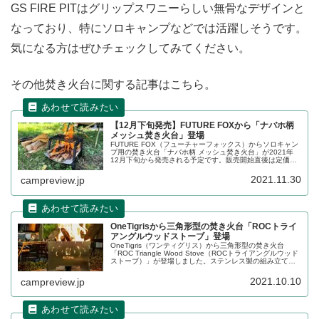
GS FIRE PITはグリップスワニーらしい無骨なデザインと
なっており、特にソロキャンプなどでは活躍しそうです。
気になる方はぜひチェックしてみてください。
その他焚き火台に関する記事はこちら。
【12月下旬発売】FUTURE FOXから「ナバホ柄
メッシュ焚き火台」登場
FUTURE FOX（フューチャーフォックス）からソロキャン
プ用の焚き火台「ナバホ柄 メッシュ焚き火台」が2021年
12月下旬から発売される予定です。販売開始直後は定価の
20%OFFで購入することが可能です。詳細をレビューしま
す。
2021.11.30
campreview.jp
OneTigrisから三角形型の焚き火台「ROCトライ
アングルウッドストーブ」登場
OneTigris（ワンティグリス）から三角形型の焚き火台
「ROC Triangle Wood Stove（ROCトライアングルウッド
ストーブ）」が登場しました。ステンレス製の組み立て式
焚き火台なので、収納時はとても薄くコンパクトになりま
す。詳細をレビューします。
2021.10.10
campreview.jp