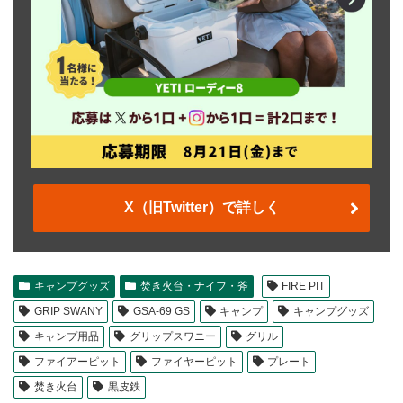
X（旧Twitter）で詳しく
キャンプグッズ
焚き火台・ナイフ・斧
FIRE PIT
GRIP SWANY
GSA-69 GS
キャンプ
キャンプグッズ
キャンプ用品
グリップスワニー
グリル
ファイアーピット
ファイヤーピット
プレート
焚き火台
黒皮鉄