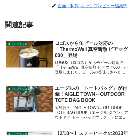
企画・制作: キャンプレビュー編集部
関連記事
ロゴスから缶ビール対応の
キャンプグッズ
「ThermoWall 真空断熱 ビアマグ
600」登場
LOGOS（ロゴス）から缶ビール対応の
「ThermoWall 真空断熱 ビアマグ600」が
登場しました。ビールの美味しさをたっ
ぷり楽しめる真空ステンレス製ビアマグ
で、500ml缶・350ml缶どちらにも対応す
る約600mlの大容量設計となっており、ビ
エーグルの「トートバッグ」が付
キャンプグッズ
ールを楽しめます。詳細をレビューしま
録！AIGLE TOWN⇔OUTDOOR
す。
TOTE BAG BOOK
宝島社の「AIGLE TOWN⇔OUTDOOR
TOTE BAG BOOK（エーグル タウン⇔ア
ウトドア トートバッグブック）」にエー
グルの「トートバッグ」が付録として付
きます。エーグルのアイコンアイテム
「ラバーブーツ」にインスパイヤされた
【2/18〜】スノーピークの2023年
キャンプグッズ