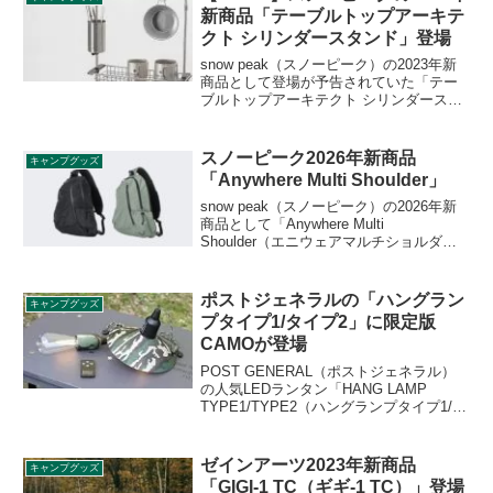
超ビッグトートで、ラバーブーツ形チャ
新商品「テーブルトップアーキテ
ーム付きです。詳細をレビューします。
クト シリンダースタンド」登場
snow peak（スノーピーク）の2023年新
商品として登場が予告されていた「テー
ブルトップアーキテクト シリンダースタ
ンド」が2023年2月18日に発売です。卓上
で散乱させてしまいがちなカトラリー類
を固定して一か所にまとめて保管できま
スノーピーク2026年新商品
キャンプグッズ
す。詳細をレビューします。
「Anywhere Multi Shoulder」
snow peak（スノーピーク）の2026年新
商品として「Anywhere Multi
Shoulder（エニウェアマルチショルダ
ー）」が登場しました。軽量で丈夫な
420DナイロンOXにC0撥水加工を施した
ワンショルダーバッグで、メイン気室と
ポストジェネラルの「ハングラン
キャンプグッズ
サブ気室には止水ファスナーを採用して
プタイプ1/タイプ2」に限定版
います。詳細をレビューします。
CAMOが登場
POST GENERAL（ポストジェネラル）
の人気LEDランタン「HANG LAMP
TYPE1/TYPE2（ハングランプタイプ1/タ
イプ2）」にカモ柄のリミテッドエディシ
ョン「CAMO」が登場しました。シリー
ズ累計販売数10万個を突破した記念バー
ゼインアーツ2023年新商品
キャンプグッズ
ジョンです。詳細をレビューします。
「GIGI-1 TC（ギギ-1 TC）」登場