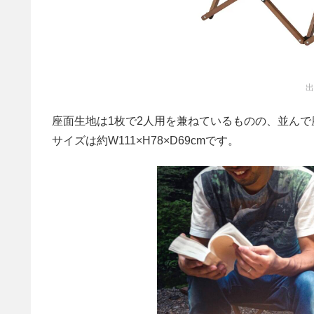
出
座面生地は1枚で2人用を兼ねているものの、並ん
サイズは約W111×H78×D69cmです。