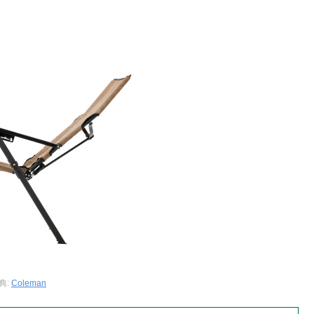
典:
Coleman