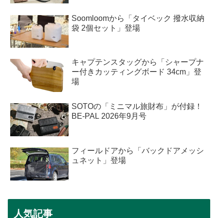
Soomloomから「タイベック 撥水収納
袋 2個セット」登場
キャプテンスタッグから「シャープナ
ー付きカッティングボード 34cm」登
場
SOTOの「ミニマル旅財布」が付録！
BE-PAL 2026年9月号
フィールドアから「バックドアメッシ
ュネット」登場
人気記事