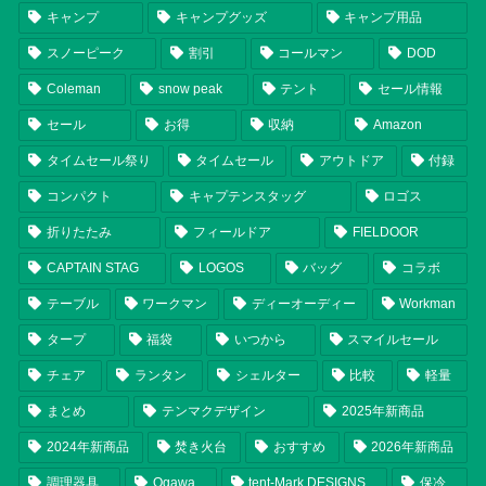
キャンプ
キャンプグッズ
キャンプ用品
スノーピーク
割引
コールマン
DOD
Coleman
snow peak
テント
セール情報
セール
お得
収納
Amazon
タイムセール祭り
タイムセール
アウトドア
付録
コンパクト
キャプテンスタッグ
ロゴス
折りたたみ
フィールドア
FIELDOOR
CAPTAIN STAG
LOGOS
バッグ
コラボ
テーブル
ワークマン
ディーオーディー
Workman
タープ
福袋
いつから
スマイルセール
チェア
ランタン
シェルター
比較
軽量
まとめ
テンマクデザイン
2025年新商品
2024年新商品
焚き火台
おすすめ
2026年新商品
調理器具
Ogawa
tent-Mark DESIGNS
保冷