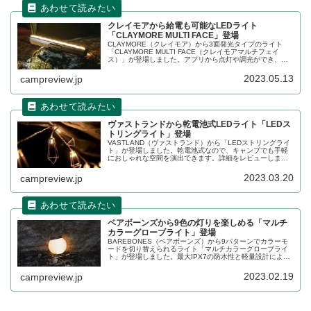
クレイモアから給電も可能なLEDライト
「CLAYMORE MULTI FACE」登場
CLAYMORE（クレイモア）から3面発光タイプのライト
「CLAYMORE MULTI FACE（クレイモアマルチフェイ
ス）」が登場しました。アプリから点灯や調光ができ、ス
マホと繋いで給電することも可能なライトです。詳細をレ
ビューします。
2023.05.13
campreview.jp
ヴァストランドから乾電池式LEDライト「LEDス
トリングライト」登場
VASTLAND（ヴァストランド）から「LEDストリングライ
ト」が登場しました。乾電池式なので、キャンプでも手軽
におしゃれな空間を演出できます。詳細をレビューしま
す。
2023.03.20
campreview.jp
ベアボーンズから9色の灯りを楽しめる「マルチ
カラーグローブライト」登場
BAREBONES（ベアボーンズ）から9パターンでカラーモ
ードを切り替えられるライト「マルチカラーグローブライ
ト」が登場しました。最大IPX7の防水性と軽量設計によ
り、ライトを水に浮かべることもできます。詳細をレビュ
ーします。
2023.02.19
campreview.jp