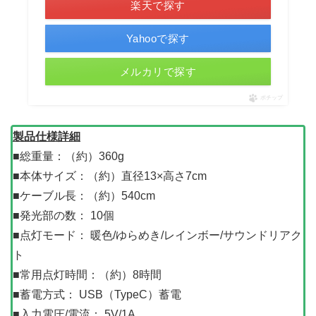
楽天で探す
Yahooで探す
メルカリで探す
ポチップ
製品仕様詳細
■総重量：（約）360g
■本体サイズ：（約）直径13×高さ7cm
■ケーブル長：（約）540cm
■発光部の数： 10個
■点灯モード： 暖色/ゆらめき/レインボー/サウンドリアク
ト
■常用点灯時間：（約）8時間
■蓄電方式： USB（TypeC）蓄電
■入力電圧/電流： 5V/1A