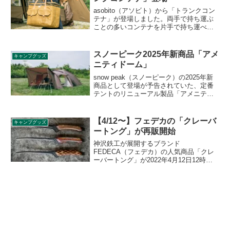
asobito（アソビト）から「トランクコン
テナ」が登場しました。両手で持ち運ぶ
ことの多いコンテナを片手で持ち運べる
ようにすることで一度に持ち運べる荷物
を増やすという発想の防水帆布製コンテ
ナで、メイン収納は面ファスナーの仕切
スノーピーク2025年新商品「アメ
キャンプグッズ
りが3枚付属します。詳細をレビューしま
ニティドーム」
す。
snow peak（スノーピーク）の2025年新
商品として登場が予告されていた、定番
テントのリニューアル製品「アメニティ
ドーム」が2025年6月28日に発売となりま
した。従来の耐風性と使い勝手の良さは
そのままに、シックで自然に馴染むカラ
【4/12〜】フェデカの「クレーバ
キャンプグッズ
ーリングに一新されています。詳細をレ
ートング」が再販開始
ビューします。
神沢鉄工が展開するブランド
FEDECA（フェデカ）の人気商品「クレ
ーバートング」が2022年4月12日12時か
ら再販売されます。自立するトングで食
材に触れる部分を衛生的に保つことがで
きるクレバーなトングです。詳細をレビ
ューします。