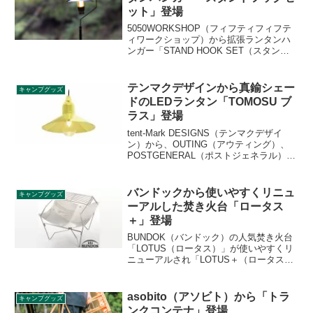
ット」登場
5050WORKSHOP（フィフティフィフテ
ィワークショップ）から拡張ランタンハ
ンガー「STAND HOOK SET（スタンド
フックセット）」が登場しました。同ブ
ランドの2WAY STANDのポール上部や
MINI TRIPOD S/Lにランタンハンガーを
テンマクデザインから真鍮シェー
キャンプグッズ
取り付けられる拡張パーツです。詳細を
ドのLEDランタン「TOMOSU ブ
レビューします。
ラス」登場
tent-Mark DESIGNS（テンマクデザイ
ン）から、OUTING（アウティング）、
POSTGENERAL（ポストジェネラル）と
のコラボ商品「TOMOSU（トモス） ブラ
ス」が登場します。同社初のLEDランタ
ンで、シェードは真鍮製です。詳細をレ
バンドックから使いやすくリニュ
キャンプグッズ
ビューします。
ーアルした焚き火台「ロータス
＋」登場
BUNDOK（バンドック）の人気焚き火台
「LOTUS（ロータス）」が使いやすくリ
ニューアルされ「LOTUS＋（ロータスプ
ラス）」として登場しました。フレーム
の形状を変更し、焚き火の際の薪置きや
補充がよりスムーズにできます。詳細を
asobito（アソビト）から「トラ
キャンプグッズ
レビューします。
ンクコンテナ」登場