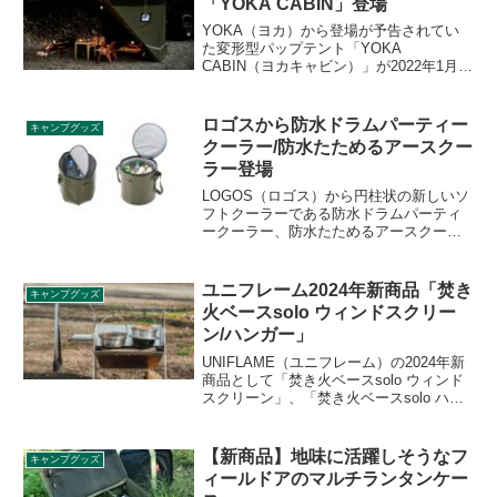
「YOKA CABIN」登場
YOKA（ヨカ）から登場が予告されてい
た変形型パップテント「YOKA
CABIN（ヨカキャビン）」が2022年1月中
旬〜下旬に販売開始されます。居住性の
高さが特徴で、デュオ〜ファミリー用の
テントです。詳細をレビューします。
ロゴスから防水ドラムパーティー
キャンプグッズ
クーラー/防水たためるアースクー
ラー登場
LOGOS（ロゴス）から円柱状の新しいソ
フトクーラーである防水ドラムパーティ
ークーラー、防水たためるアースクーラ
ーが登場しました。いずれも防水仕様で
ドリンクなどの温度を長時間維持できる
クーラーとなっています。詳細をレビュ
ユニフレーム2024年新商品「焚き
キャンプグッズ
ーします。
火ベースsolo ウィンドスクリー
ン/ハンガー」
UNIFLAME（ユニフレーム）の2024年新
商品として「焚き火ベースsolo ウィンド
スクリーン」、「焚き火ベースsolo ハン
ガー」が登場しました。焚き火ベース
soloの専用オプション製品で、ステンレ
ス風防板と専用のツールハンガーです。
【新商品】地味に活躍しそうなフ
キャンプグッズ
詳細をレビューします。
ィールドアのマルチランタンケー