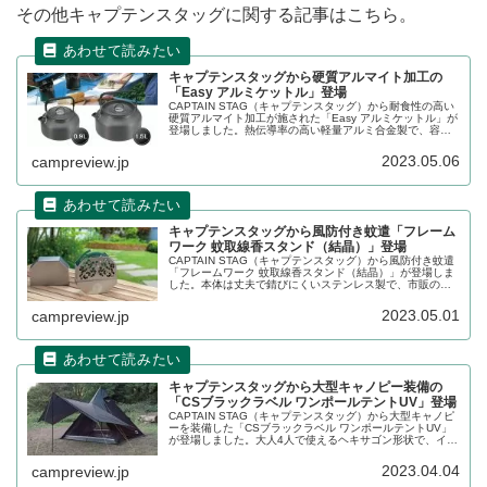
その他キャプテンスタッグに関する記事はこちら。
キャプテンスタッグから硬質アルマイト加工の
「Easy アルミケットル」登場
CAPTAIN STAG（キャプテンスタッグ）から耐食性の高い
硬質アルマイト加工が施された「Easy アルミケットル」が
登場しました。熱伝導率の高い軽量アルミ合金製で、容量
900mlと1.5Lの2サイズ展開となります。詳細をレビューし
ます。
2023.05.06
campreview.jp
キャプテンスタッグから風防付き蚊遣「フレーム
ワーク 蚊取線香スタンド（結晶）」登場
CAPTAIN STAG（キャプテンスタッグ）から風防付き蚊遣
「フレームワーク 蚊取線香スタンド（結晶）」が登場しま
した。本体は丈夫で錆びにくいステンレス製で、市販の太
巻蚊取線香10巻をそのまま収納することができます。詳細
をレビューします。
2023.05.01
campreview.jp
キャプテンスタッグから大型キャノピー装備の
「CSブラックラベル ワンポールテントUV」登場
CAPTAIN STAG（キャプテンスタッグ）から大型キャノピ
ーを装備した「CSブラックラベル ワンポールテントUV」
が登場しました。大人4人で使えるヘキサゴン形状で、イン
ナーテントを長方形にすることで、前後に出入口兼用の荷
物室を確保しています。詳細をレビューします。
2023.04.04
campreview.jp