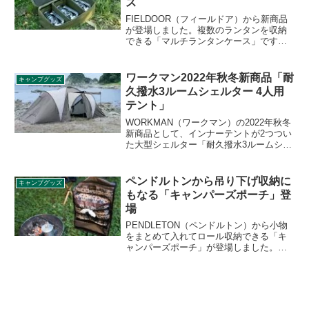
ス
FIELDOOR（フィールドア）から新商品
が登場しました。複数のランタンを収納
できる「マルチランタンケース」です。
メインランタンだけでなく、オイルラン
タン等のサブランタンを複数持っている
方も多いはず。壊れやすいランタンを守
ワークマン2022年秋冬新商品「耐
キャンプグッズ
ってくれる本製品をレビューします。
久撥水3ルームシェルター 4人用
テント」
WORKMAN（ワークマン）の2022年秋冬
新商品として、インナーテントが2つつい
た大型シェルター「耐久撥水3ルームシェ
ルター 4人用テント」が登場します。
2022年11月上旬〜中旬にWeb限定で発売
予定です。詳細をレビューします。
ペンドルトンから吊り下げ収納に
キャンプグッズ
もなる「キャンパーズポーチ」登
場
PENDLETON（ペンドルトン）から小物
をまとめて入れてロール収納できる「キ
ャンパーズポーチ」が登場しました。広
げてツールハンガーなどに吊せば 、小物
をさっと取り出せるハンギングバッグに
なります。詳細をレビューします。