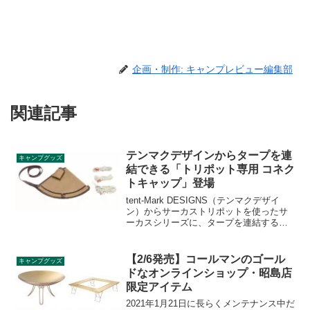
企画・制作: キャンプレビュー編集部
関連記事
テンマクデザインからタープを連
キャンプグッズ
結できる「トリポット専用 コネク
トキャップ」登場
tent-Mark DESIGNS（テンマクデザイ
ン）からサーカストリポットを使ったサ
ーカスシリーズに、タープを連結するオ
プション製品「トリポット専用 コネクト
キャップ」が登場しました。サーカスト
リポットの頂点に取り付け、ガイロープ4
【2/6発売】コールマンのゴール
キャンプグッズ
本で安定させるオプションアイテムで
ドなオンラインショップ・昭島店
す。詳細をレビューします。
限定アイテム
2021年1月21日に長らくメンテナンス中だ