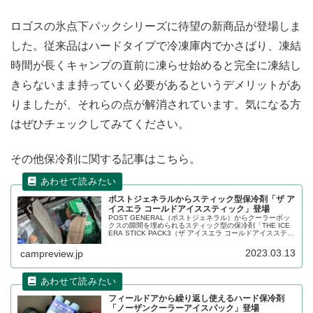
ロゴスの氷点下パックシリーズに待望の新商品が登場しま
した。従来品はハードタイプで冷凍庫内でかさばり、凍結
時間が長くキャンプの直前に凍らせ始めると完全に凍結し
きらないまま持っていく必要があるというデメリットがあ
りましたが、それらの点が解消されています。気になる方
はぜひチェックしてみてください。
その他保冷剤に関する記事はこちら。
ポストジェネラルからスティック型保冷剤「ザ ア
イスエラ コールドアイススティック」登場
POST GENERAL（ポストジェネラル）からクーラーボッ
クスの隙間を埋められるスティック型の保冷剤「THE ICE
ERA STICK PACK3（ザ アイスエラ コールドアイススティ
ック 3本セット）」が登場しました。サンドベージュ、オ
リーブ、ダルホワイトの3色展開です。詳細をレビューしま
2023.03.13
campreview.jp
す。
フィールドアから繰り返し使えるハード保冷剤
「ノーザンクーラーアイスパック」登場