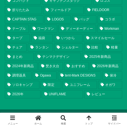
コンパクト
キャプテンスタッグ
ロゴス
折りたたみ
フィールドア
FIELDOOR
CAPTAIN STAG
LOGOS
バッグ
コラボ
テーブル
ワークマン
ディーオーディー
Workman
タープ
福袋
いつから
スマイルセール
チェア
ランタン
シェルター
比較
軽量
まとめ
テンマクデザイン
2025年新商品
2024年新商品
焚き火台
おすすめ
2026年新商品
調理器具
Ogawa
tent-Mark DESIGNS
保冷
ソロキャンプ
限定
ユニフレーム
オガワ
2026年
UNIFLAME
レビュー
メニュー
ホーム
検索
トップ
サイドバー