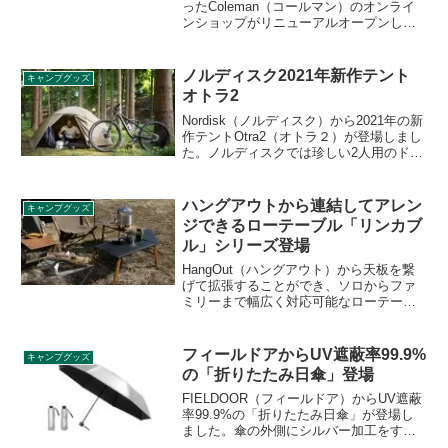
ったColeman（コールマン）のオンライ
ンショップがリニューアルオープンしま
した。リニューアルに合わせ、オンライ
ンショップ・昭島店限定のゴールドな2ア
イテムが2月6日に発売されます。詳細を
ノルディスク2021年新作テント
キャンプグッズ
レビューします。
オトラ2
Nordisk（ノルディスク）から2021年の新
作テントOtra2（オトラ２）が登場しまし
た。ノルディスクでは珍しい2人用のドー
ムテントとなります。ジオデシック構造
で広い居住空間を実現しています。詳細
をレビューします。
ハングアウトから連結してアレン
キャンプグッズ
ジできるローテーブル「リンカブ
ル」シリーズ登場
HangOut（ハングアウト）から天板を繋
げて拡張することができ、ソロからファ
ミリーまで幅広く対応可能なローテーブ
ル「リンカブル」シリーズが登場しまし
た。接続の仕方次第で様々なスタイルに
対応できます。詳細をレビューします。
フィールドアからUV遮蔽率99.9%
キャンプグッズ
の「折りたたみ日傘」登場
FIELDOOR（フィールドア）からUV遮蔽
率99.9%の「折りたたみ日傘」が登場し
ました。傘の外側にシルバー加工をする
ことで日差しを反射します。傘の内側は