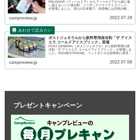
FIELDOOR（フィールドア）からフィールドアから繰り返
し使えるハード保冷剤「ノーザンクーラーアイスパック」
が登場しました。安心の日本製で、内容物には天然の植物
性素材を使用している安全な保冷剤です。詳細をレビュー
します。
2022.07.28
campreview.jp
ポストジェネラルから飲料専用保冷剤「ザ アイス
エラ コールドアイスブリック」登場
POST GENERAL（ポストジェネラル）から飲料専用の保
冷剤「ザ アイスエラ コールドアイスブリック」が登場しま
した。350ml缶や500ml缶、ペットボトルを効率的に保冷す
る事に特化させた形状の保冷剤です。詳細をレビューしま
す。
2022.07.08
campreview.jp
プレゼントキャンペーン