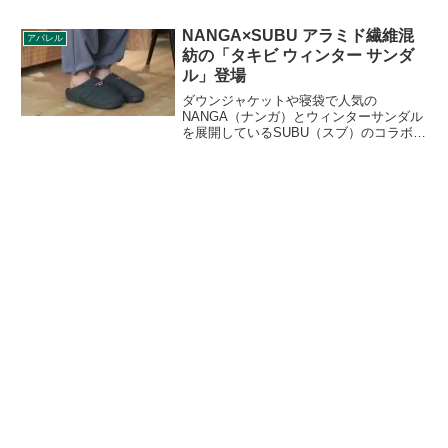
暗い色で地面からの照り返しを防ぎ、高
い遮熱効果を発揮します。詳細をレビュ
NANGA×SUBU アラミド繊維混
アパレル
ーします。
紡の「タキビ ウィンター サンダ
ル」登場
ダウンジャケットや寝袋で人気の
NANGA（ナンガ）とウィンターサンダル
を展開しているSUBU（スブ）のコラボ商
品が登場します。アラミド繊維混紡を使
った「タキビ ウィンター サンダル」が
2021年10月8日20時から発売されます。
詳細をレビューします。