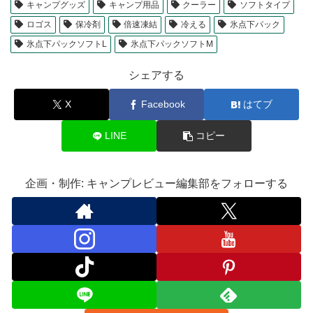
キャンプグッズ
キャンプ用品
クーラー
ソフトタイプ
ロゴス
保冷剤
倍速凍結
冷える
氷点下パック
氷点下パックソフトL
氷点下パックソフトM
シェアする
X
Facebook
はてブ
LINE
コピー
企画・制作: キャンプレビュー編集部をフォローする