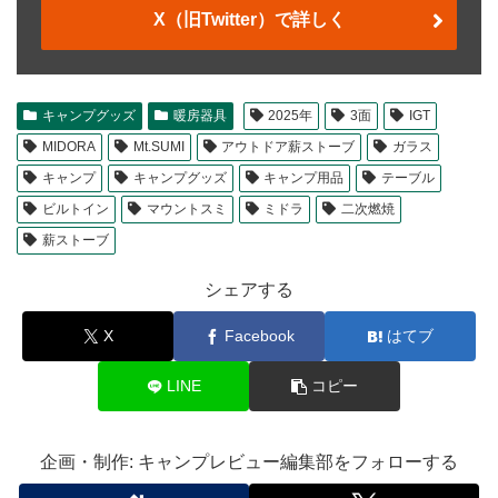
X（旧Twitter）で詳しく
キャンプグッズ
暖房器具
2025年
3面
IGT
MIDORA
Mt.SUMI
アウトドア薪ストーブ
ガラス
キャンプ
キャンプグッズ
キャンプ用品
テーブル
ビルトイン
マウントスミ
ミドラ
二次燃焼
薪ストーブ
シェアする
X
Facebook
はてブ
LINE
コピー
企画・制作: キャンプレビュー編集部をフォローする