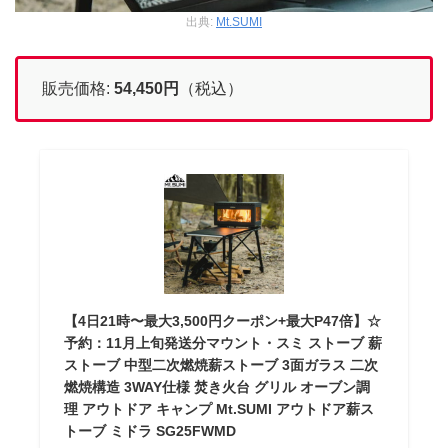
出典:
Mt.SUMI
販売価格:
54,450
円
（税込）
【4日21時〜最大3,500円クーポン+最大P47倍】☆
予約：11月上旬発送分マウント・スミ ストーブ 薪
ストーブ 中型二次燃焼薪ストーブ 3面ガラス 二次
燃焼構造 3WAY仕様 焚き火台 グリル オーブン調
理 アウトドア キャンプ Mt.SUMI アウトドア薪ス
トーブ ミドラ SG25FWMD