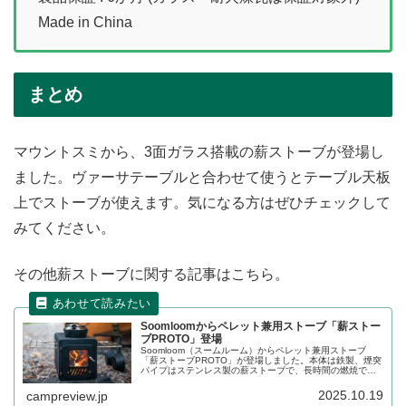
Made in China
まとめ
マウントスミから、3面ガラス搭載の薪ストーブが登場し
ました。ヴァーサテーブルと合わせて使うとテーブル天板
上でストーブが使えます。気になる方はぜひチェックして
みてください。
その他薪ストーブに関する記事はこちら。
Soomloomからペレット兼用ストーブ「薪ストー
ブPROTO」登場
Soomloom（スームルーム）からペレット兼用ストーブ
「薪ストーブPROTO」が登場しました。本体は鉄製、煙突
パイプはステンレス製の薪ストーブで、長時間の燃焼でも
変形しにくいのが特徴です薪だけでなく、ペレットも燃料
として使える兼用薪ストーブです。詳細をレビューしま
2025.10.19
campreview.jp
す。