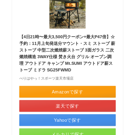
【4日21時〜最大3,500円クーポン+最大P47倍】☆
予約：11月上旬発送分マウント・スミ ストーブ 薪
ストーブ 中型二次燃焼薪ストーブ 3面ガラス 二次
燃焼構造 3WAY仕様 焚き火台 グリル オーブン調
理 アウトドア キャンプ Mt.SUMI アウトドア薪ス
トーブ ミドラ SG25FWMD
べりはやっ！スポーツ楽天市場店
Amazonで探す
楽天で探す
Yahooで探す
メルカリで探す