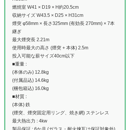
燃焼室 W41 × D19 × H約20.5cm
収納サイズ W43.5 × D25 × H31cm
煙突 φ58mm × 長さ325mm (有効長 270mm) × 7本
継ぎ
最大煙突長 2.21m
使用時最大の高さ (煙突 + 本体) 2.5m
投入可能な薪サイズ40cm以下
■重量 :
(本体のみ) 12.8kg
(付属品込) 14.6kg
(梱包箱込) 16.0kg
■材質 :
(本体) 鉄
(煙突、煙突固定用リング、焼き網) ステンレス
最大熱出力 : 4kw
製品保証 : 6か月 (ガラス・耐火煉瓦は保証対象外)