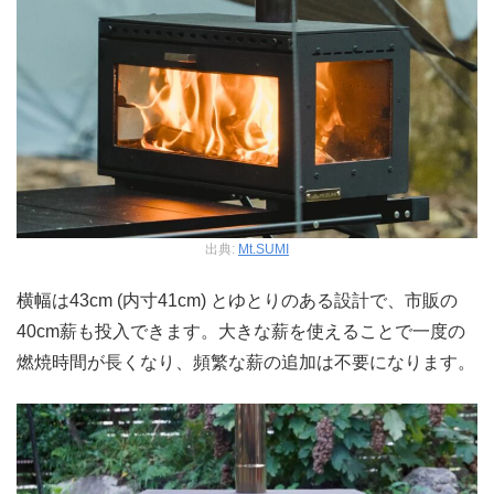
出典:
Mt.SUMI
横幅は43cm (内寸41cm) とゆとりのある設計で、市販の
40cm薪も投入できます。大きな薪を使えることで一度の
燃焼時間が長くなり、頻繁な薪の追加は不要になります。