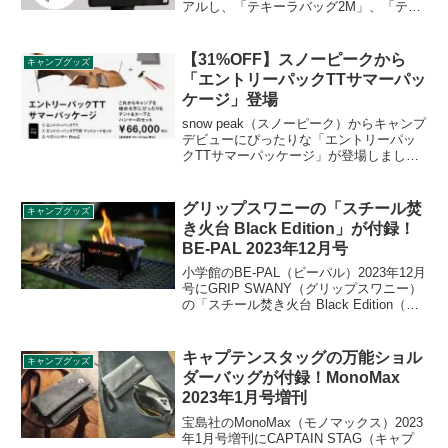
アルし、「テキーラバッグ2M」、「テキ
ーラバッグ2L」として登場しました。細
長い外ポケットがなくなりシンプルな構
造になり、使いやすくなりました。詳細
【31%OFF】スノーピークから
キャンプグッズ
をレビューします。
「エントリーパックTTサマーパッ
ケージ」登場
snow peak（スノーピーク）からキャンプ
デビューにぴったりな「エントリーパッ
クTTサマーパッケージ」が登場しまし
た。エントリーパックTT、マットシート
セット、ペグハンマー PRO.Cがセットに
なっており、バラバラに購入するより
グリップスワニーの「スチール焚
キャンプグッズ
31%お得です。詳細をレビューします。
き火台 Black Edition」が付録！
BE-PAL 2023年12月号
小学館のBE-PAL（ビーパル）2023年12月
号にGRIP SWANY（グリップスワニー）
の「スチール焚き火台 Black Edition（ブ
ラックエディション）」が付録として付
きます。天面が約19cmと幅広で、小枝や
薪をたくさん入れられる焚き火台です。
キャプテンスタッグの万能ショル
キャンプグッズ
詳細をレビューします。
ダーバッグが付録！MonoMax
2023年1月号増刊
宝島社のMonoMax（モノマックス）2023
年1月号増刊にCAPTAIN STAG（キャプ