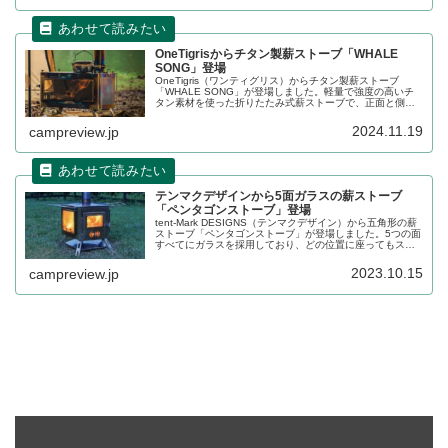
OneTigrisからチタン製薪ストーブ「WHALE
SONG」登場
OneTigris（ワンティグリス）からチタン製薪ストーブ
「WHALE SONG」が登場しました。軽量で強度の高いチ
タン素材を使った折りたたみ式薪ストーブで、正面と側面
の2面に高温耐熱ガラス窓を搭載しているため、薪が燃える
様子を眺めながら暖を取ることができます。詳細をレビュ
2024.11.19
campreview.jp
ーします。
テンマクデザインから5面ガラスの薪ストーブ
「ペンタゴンストーブ」登場
tent-Mark DESIGNS（テンマクデザイン）から五角形の薪
ストーブ「ペンタゴンストーブ」が登場しました。5つの面
すべてにガラスを採用しており、どの位置に座ってもスト
ーブの炎を眺めることができます。詳細をレビューしま
す。
2023.10.15
campreview.jp