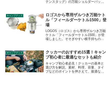
テンスタッグ）の万能ショルダーバッグ
が付録として付きます。薄型の割に十分
な収納力があり、小銭入れもついている
ため財布として使うこともできます。詳
ロゴスから専用ザルつき万能ケト
キャンプグッズ
細をレビューします。
ル「フィールダーケトル1500」登
場
LOGOS（ロゴス）から専用ザルつき万能
ケトル「フィールダーケトル1500」が登
場しました。そそぎやすい横手持ちの急
須構造を採用したケトルで、煮炊き揚げ
物対応の専用ザルも付属しています。炊
飯、茹でる、揚げる、煮るなどさまざま
クッカーのおすすめ15選！キャン
キャンプグッズ
な調理に活躍するケトルです。詳細をレ
プ初心者に最適なセットも紹介
ビューします。
キャンプ初心者必見！クッカーの基本と
選び方を解説。素材、料理、容量、タイ
プなどのポイントを押さえて、最適なク
ッカーを見つけよう。さらに、ソロやフ
ァミリー向けのおすすめセットも紹介！
キャンプ料理が楽しくなる15選をチェッ
クしてください。