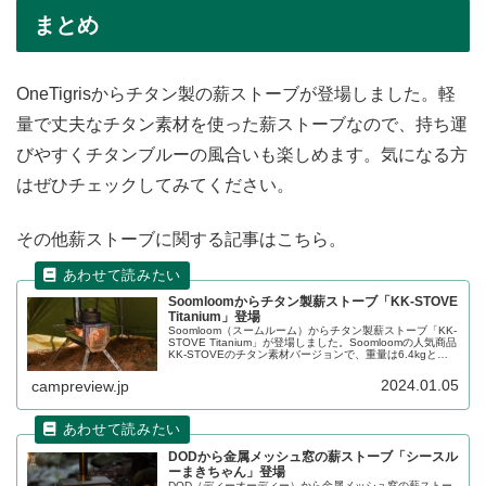
まとめ
OneTigrisからチタン製の薪ストーブが登場しました。軽
量で丈夫なチタン素材を使った薪ストーブなので、持ち運
びやすくチタンブルーの風合いも楽しめます。気になる方
はぜひチェックしてみてください。
その他薪ストーブに関する記事はこちら。
Soomloomからチタン製薪ストーブ「KK-STOVE
Titanium」登場
Soomloom（スームルーム）からチタン製薪ストーブ「KK-
STOVE Titanium」が登場しました。Soomloomの人気商品
KK-STOVEのチタン素材バージョンで、重量は6.4kgとな
り、従来のステンレスバージョンより約4.1kg軽くなりまし
た。詳細をレビューします。
2024.01.05
campreview.jp
DODから金属メッシュ窓の薪ストーブ「シースル
ーまきちゃん」登場
DOD（ディーオーディー）から金属メッシュ窓の薪ストー