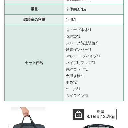
重量
全体約3.7kg
燃焼室の容量
14.97L
ストーブ本体*1
収納袋*1
スパーク防止装置*1
煙管ダンパー*1
3mストーブパイプ*1
セット内容
パイプ用フップ*1
連結ロッド*1
火掻き棒*1
手袋*2
ツール*1
ガイライン*3