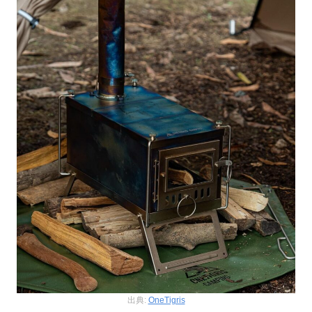
出典:
OneTigris