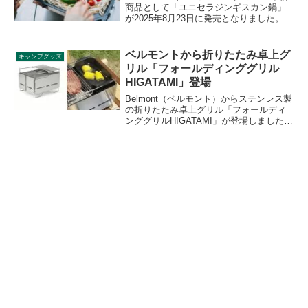
商品として「ユニセラジンギスカン鍋」
が2025年8月23日に発売となりました。ユ
ニフレームの人気定番グリル「ユニセ
ラ」にフィットするジンギスカン用の鍋
で、形状は熱を効率よく食材に伝えま
ベルモントから折りたたみ卓上グ
キャンプグッズ
す。フッ素樹脂加工によりお手入れも簡
リル「フォールディンググリル
単です。詳細をレビューします。
HIGATAMI」登場
Belmont（ベルモント）からステンレス製
の折りたたみ卓上グリル「フォールディ
ンググリルHIGATAMI」が登場しました。
焼き網は上下2段で使え火加減の調整がし
やすく、スライドさせることで炭の継ぎ
足しも簡単です。詳細をレビューしま
す。