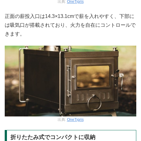
出典:
OneTigris
正面の薪投入口は14.3×13.1cmで薪を入れやすく、下部に
は吸気口が搭載されており、火力を自在にコントロールで
きます。
出典:
OneTigris
折りたたみ式でコンパクトに収納