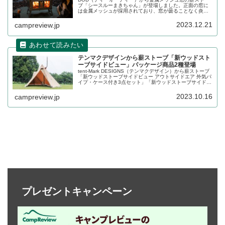
ブ「シースルーまきちゃん」が登場しました。正面の窓に
は金属メッシュが採用されており、窓が曇ることなく炎が
見やすい薪ストーブです。煙や炎の逆流が発生しにくい構
造に仕上げられています。詳細をレビューします。
2023.12.21
campreview.jp
テンマクデザインから薪ストーブ「新ウッドスト
ーブサイドビュー」パッケージ商品2種登場
tent-Mark DESIGNS（テンマクデザイン）から薪ストーブ
「新ウッドストーブサイドビュー アウトサイドエア 外気パ
イプ・ケース付き3点セット」「新ウッドストーブサイドビ
ュー【Ｍサイズ】ケース付き2点セット」が登場しました。
調理も可能な携帯薪ストーブのパッケージ商品が2種類発売
2023.10.16
campreview.jp
です。詳細をレビューします。
プレゼントキャンペーン