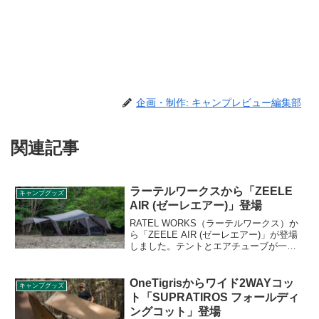
企画・制作: キャンプレビュー編集部
関連記事
ラーテルワークスから「ZEELE
キャンプグッズ
AIR (ゼーレエアー)」登場
RATEL WORKS（ラーテルワークス）か
ら「ZEELE AIR (ゼーレエアー)」が登場
しました。テントとエアチューブが一体
となったエアフレームテントで、広々と
した超大型の贅沢空間が、たった8分で完
成します。空気を送り込んでいる間に、
OneTigrisからワイド2WAYコッ
キャンプグッズ
チェアやテーブル、小物の準備も進めら
ト「SUPRATIROS フォールディ
れます。詳細をレビューします。
ングコット」登場