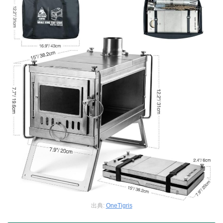
出典:
OneTigris