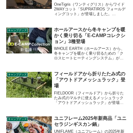
OneTigris（ワンティグリス）からワイド
2WAYコット「SUPRATIROS フォールデ
ィングコット」が登場しました。
220×80cmの大型コットで、ゆったりと体
を伸ばして横になることができます。ハ
イ/ローの切り替えが可能な2WAY仕様
ホールアースから冬キャンプを暖
キャンプグッズ
で、シーンに合わせて使い分けることが
かく乗り切る「E-CAMPコレクシ
できます。詳細をレビューします。
ョン」3種登場
WHOLE EARTH（ホールアース）から、
冬キャンプを暖かく乗り切るための「ク
ロスヒートヒーティングシステム」が採
用された「E-CAMPコレクション」が登
場しました。USBバッテリーなどで給電
可能な暖房グッズです。詳細をレビュー
フィールドアから折りたたみ式の
キャンプグッズ
します。
「アウトドアメッシュラック」登
場
FIELDOOR（フィールドア）から折りた
たみ式のマルチに使えるメッシュラック
「アウトドアメッシュラック」が登場し
ました。別売りでオプションの専用天板
も用意されており、荷物置きとしてだけ
でなく、調理台やテーブルとしても使え
ユニフレーム2025年新商品「ユニ
キャンプグッズ
ます。詳細をレビューします。
セラジンギスカン鍋」
UNIFLAME（ユニフレーム）の2025年新