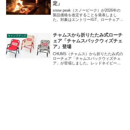
定」
snow peak（スノーピーク）が2026年の
製品価格を改定することを発表しまし
た。対象はエントリーIGT、ローチェア
30、焚火台Mスターターセットなど全6製
品となっており、2025年12月13日より改
定後の新価格が適用されます。詳細をレ
チャムスから折りたたみ式ローチ
キャンプグッズ
ビューします。
ェア「チャムスバックウィズチェ
ア」登場
CHUMS（チャムス）から折りたたみ式の
ローチェア「チャムスバックウィズチェ
ア」が登場しました。レッドネイビー、
ベージュレッド、ブービーバーベキュー
の3色展開で、背もたれ部分にチャムスの
ロゴが描かれています。詳細をレビュー
します。