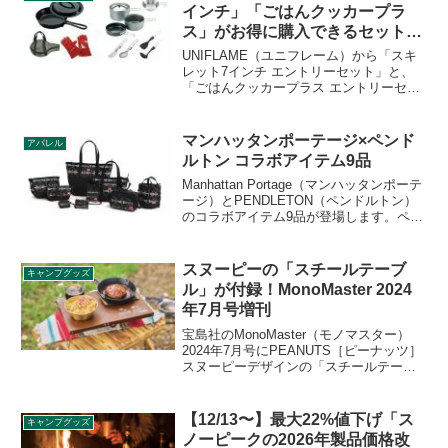
します。
インチ」「ごはんクッカープラ
ス」がお得に購入できるセット登
場
UNIFLAME（ユニフレーム）から「スキ
レット7インチ エントリーセット」と、
「ごはんクッカープラス エントリーセッ
ト」が登場しました。いずれも2023年限
定販売商品で、2023年2月11日販売開始で
す。詳細をレビューします。
マンハッタンポーテージ×ペンド
アパレル
ルトン コラボアイテム9品
Manhattan Portage（マンハッタンポーテ
ージ）とPENDLETON（ペンドルトン）
のコラボアイテム9品が登場します。ペン
ドルトンならではのアイコニックなパタ
ーンをメッシュ生地にアレンジした製品
です。詳細をレビューします。
スヌーピーの「スチールテーブ
キャンプグッズ
ル」が付録！MonoMaster 2024
年7月号増刊
宝島社のMonoMaster（モノマスター）
2024年7月号にPEANUTS［ピーナッツ］
スヌーピーデザインの「スチールテーブ
ル」が付録として付きます。半分に折り
たためるスチール製の折りたたみテーブ
ルなので、アウトドアとも相性抜群で
【12/13〜】最大22%値下げ「ス
キャンプグッズ
す。詳細をレビューします。
ノーピークの2026年製品価格改