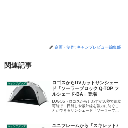
企画・制作: キャンプレビュー編集部
関連記事
ロゴスからUVカットサンシェー
キャンプグッズ
ド「ソーラーブロック Q-TOP フ
ルシェード-BA」登場
LOGOS（ロゴスから）わずか30秒で組立
可能で、日射しや紫外線を強力に防ぐこ
とができるサンシェード「ソーラーブロ
ック Q-TOP フルシェード-BA」が登場し
ました。インナーシートとフレームが一
体化したシェードです。詳細をレビュー
ユニフレームから「スキレット7
キャンプグッズ