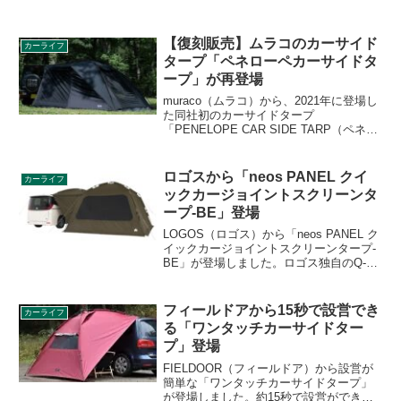
【復刻販売】ムラコのカーサイド
カーライフ
タープ「ペネローペカーサイドタ
ープ」が再登場
muraco（ムラコ）から、2021年に登場し
た同社初のカーサイドタープ
「PENELOPE CAR SIDE TARP（ペネロ
ーペカーサイドタープ）」が2024年に復
刻販売されます。車高170cm〜200cmの
車両に適している吸盤装着式のカーサイ
ロゴスから「neos PANEL クイ
カーライフ
ドタープです。詳細をレビューします。
ックカージョイントスクリーンタ
ープ-BE」登場
LOGOS（ロゴス）から「neos PANEL ク
イックカージョイントスクリーンタープ-
BE」が登場しました。ロゴス独自のQ-
TOP SYSTEMにより、わずか約2分で組
み立てが完了するスクリーンタープで、
冷気や雨などを防ぐフルマッドスカート
フィールドアから15秒で設営でき
カーライフ
も装備されています。詳細をレビューし
る「ワンタッチカーサイドター
ます。
プ」登場
FIELDOOR（フィールドア）から設営が
簡単な「ワンタッチカーサイドタープ」
が登場しました。約15秒で設営ができる