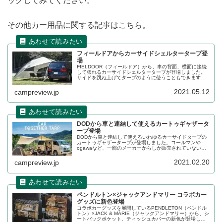
ックしてみてください。
その他カー用品に関する記事はこちら。
フィールドアからカーサイドシェルタータープ登
場
FIELDOOR（フィールドア）から、車の背面、横面に接続
して張れるカーサイドシェルタータープが登場しました。
サイドを跳ね上げてタープのように使うこともできます
し、フルクローズにしてシェルターのようにも使えます。
詳細をレビューします。
2021.05.12
campreview.jp
DODから車と連結して使えるカートゥギャザータ
ープ登場
DODから車と連結して使えるいわゆるカーサイドタープの
カートゥギャザータープが登場しました。コールマンや
ogawaなど、一部のメーカーからしか販売されていないカ
ーサイドタープですが、DODのカートゥギャザータープは
どんな特徴があるでしょう。詳細をレビューします。
2021.02.20
campreview.jp
ペンドルトン×ジャックアンドマリー コラボカー
グッズに新色登場
コラボカーグッズを展開しているPENDLETON（ペンドル
トン）×JACK & MARIE（ジャックアンドマリー）から、シ
ートバックポケット、ティッシュカバーの新色が登場しま