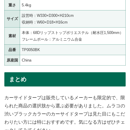
重さ
5.4kg
設営時：W330×D300×H210cm
サイズ
収納時：W60×D18×H16cm
本体：68Dリップストップポリエステル（耐水圧1,500mm）
素材
フレームポール：アルミニウム合金
品番
TP0050BK
原産国
China
まとめ
カーサイドタープは販売しているメーカーも限定的で、限
られた商品の選択肢から選ぶ必要がありました。ムラコの
渋いブラックカラーのカーサイドタープは見た目にもこだ
わりたい方には特におすすめです。気になる方はぜひチェ