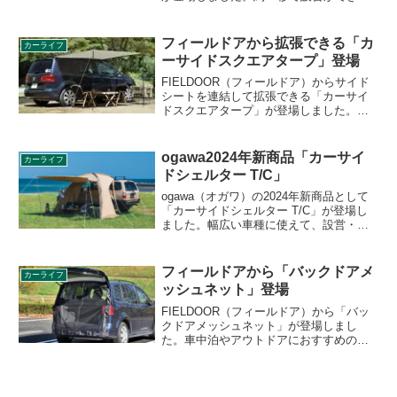
ワンタッチ構造で、タープを広げてロー
プを引くだけで組み立てられます。詳細
をレビューします。
フィールドアから拡張できる「カ
カーライフ
ーサイドスクエアタープ」登場
FIELDOOR（フィールドア）からサイド
シートを連結して拡張できる「カーサイ
ドスクエアタープ」が登場しました。
2×2mのポリエステル製カーサイドタープ
で、車との連結は吸盤で簡単にできま
す。詳細をレビューします。
ogawa2024年新商品「カーサイ
カーライフ
ドシェルター T/C」
ogawa（オガワ）の2024年新商品として
「カーサイドシェルター T/C」が登場し
ました。幅広い車種に使えて、設営・撤
収が手軽にできる人気のカーサイドシェ
ルターに、TC（ポリコットン）素材バー
ジョンが新たに加わりました。詳細をレ
フィールドアから「バックドアメ
カーライフ
ビューします。
ッシュネット」登場
FIELDOOR（フィールドア）から「バッ
クドアメッシュネット」が登場しまし
た。車中泊やアウトドアにおすすめのバ
ックドア用のメッシュネットで、開放感
を楽しむスタンダードメッシュと、外か
ら見えにくいプライバシーネットの2タイ
プが販売されます。詳細をレビューしま