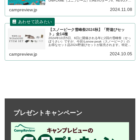
UNIFLAME（ユニフレーム）のREVOタープII、REVOメッ
シュウォールII、キッチンスタンドIII、REVOフラップ
IITC、ソロ鉄250などが大幅割引されています。詳細をレビ
2024.11.08
campreview.jp
ューします。
【スノーピーク雪峰祭2024秋】「野遊びセッ
ト」全14種
2024年10月5日、6日に開催される年に2回の雪峰祭（せっ
ぽうさい）ですが、今回もsnow peak（スノーピーク）の
お得なセット品2024野遊びセットが販売されます。特定ジ
ャンルをまとめ買いする予定のある方にはお得なセットと
なっています。詳細をレビューします。
2024.10.05
campreview.jp
プレゼントキャンペーン