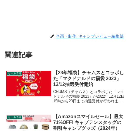
企画・制作: キャンプレビュー編集部
関連記事
【23年福袋】チャムスとコラボし
セール情報
た「マクドナルドの福袋 2023」
12/12抽選受付開始
CHUMS（チャムス）とコラボした「マク
ドナルドの福袋 2023」が2022年12月12日
15時から20日まで抽選受付が行われま
す。ミニショルダーバッグなど5製品が入
ったお得な福袋です。抽選結果の発表は
12月26日です。詳細をレビューします。
【Amazonスマイルセール】最大
セール情報
71%OFF! キャプテンスタッグの
割引キャンプグッズ（2024年）