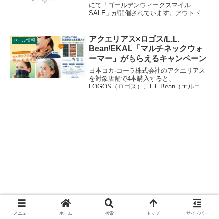
にて「ゴールデンウィークスマイル
SALE」が開催されています。アウトドア
用品、キャンプ用品もセールの対象とな
っており、UNIFLAME（ユニフレーム）
のキャンプグッズもお得に購入できま
アクエリアス×ロゴス/L.L.
セール情報
す。詳細をレビューします。
Bean/EKAL「マルチネックウォ
ーマー」がもらえるキャンペーン
日本コカ·コーラ株式会社のアクエリアス
を対象店舗で4本購入すると、
LOGOS（ロゴス）、L.L.Bean（エルエル
ビーン）、EKAL（エカル）とコラボした
「オリジナルマルチネックウォーマー」
いずれかがもらえるキャンペーンが始ま
っています。詳細をレビューします。
メニュー
ホーム
検索
トップ
サイドバー