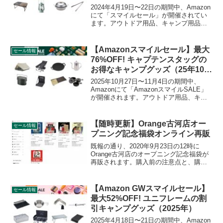
2024年4月19日〜22日の期間中、Amazon
にて「スマイルセール」が開催されてい
ます。アウトドア用品、キャンプ用品も
セールの対象となっており、CAPTAIN
STAG（キャプテンスタッグ）のキャンプ
グッズもお得に購入できます。詳細をレ
【Amazonスマイルセール】最大
セール情報
ビューします。
76%OFF! キャプテンスタッグの
お得なキャンプグッズ（25年10
月）
2025年10月27日〜11月4日の期間中、
Amazonにて「AmazonスマイルSALE」
が開催されます。アウトドア用品、キャ
ンプ用品もセールの対象となっており、
CAPTAIN STAG（キャプテンスタッグ）
のキャンプグッズもお得に購入できま
【随時更新】Orange古河店オー
セール情報
す。詳細をレビューします。
プニング記念福袋オンライン再販
既報の通り、2020年9月23日の12時に
Orange古河店のオープニング記念福袋が
再販されます。購入前の注意点と、購入
までの流れ、実際に購入した結果などを
随時更新していきます。
【Amazon GWスマイルセール】
セール情報
最大52%OFF! ユニフレームの割
引キャンプグッズ（2025年）
2025年4月18日〜21日の期間中、Amazon