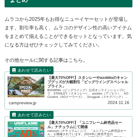
ムラコから2025年もお得なニューイヤーセットが登場し
ます。割引率も高く、ムラコのデザイン性の高いアイテム
をまとめて揃えることができるセットとなっています。気
になる方はぜひチェックしてみてください。
その他セールに関する記事はこちら。
【最大70%OFF!】スタンレーやasobitoのキャン
プグッズが大幅割引「ビッグウイングスペシャル
プライス」
BIGWING（ビッグウイング）公式オンラインショップに
て、STANLEY（スタンレー）、asobito（アソビト）、AO
Coolers（AOクーラーズ）、Snugpak（スナグパック）な
どのキャンプ用品が「スペシャルプライス」と題して大幅
2024.11.16
campreview.jp
割引されています。詳細をレビューします。
【最大70%OFF!】「ユニフレーム終売品セー
ル」ナチュラムにて開催
naturum（ナチュラム）にて、「ユニフレーム終売品セー
ル」が開催されています。2024年に終売予定の