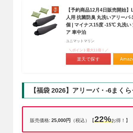
【予約商品12月4日販売開始】LOG
人用 抗菌防臭 丸洗いアリーバ-15 
個 | マイナス15度 -15℃ 丸
ア 車中泊
ユニマットマリン
＼ポイント最大11倍！／
楽天で探す
Ama
【福袋 2026】アリーバ・-6まく
22%
販売価格:
25,000円
（税込）【
お得！】