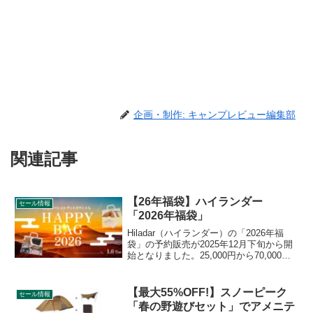
企画・制作: キャンプレビュー編集部
関連記事
【26年福袋】ハイランダー
セール情報
「2026年福袋」
Hiladar（ハイランダー）の「2026年福
袋」の予約販売が2025年12月下旬から開
始となりました。25,000円から70,000円
までの福袋9種が販売され、人気のシェフ
テーブル、シェフテーブルライト、アル
ミフレーム2ルームテントなどがセットに
【最大55%OFF!】スノーピーク
セール情報
なったお得な福袋です。詳細をレビュー
「春の野遊びセット」でアメニテ
します。