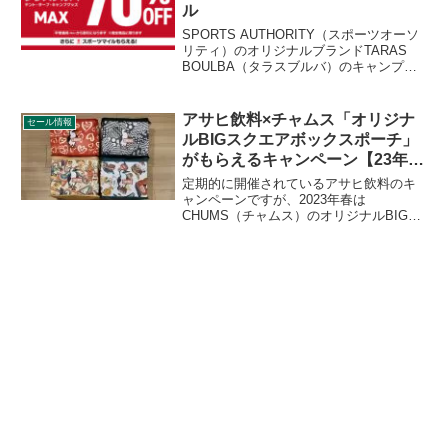
ル
SPORTS AUTHORITY（スポーツオーソ
リティ）のオリジナルブランドTARAS
BOULBA（タラスブルバ）のキャンプ用
品がセールにより大幅割引されていま
す。一部の製品は割引率が非常に高く、
在庫切れになっている製品もあります。
アサヒ飲料×チャムス「オリジナ
セール情報
詳細をレビューします。
ルBIGスクエアボックスポーチ」
がもらえるキャンペーン【23年3
月〜】
定期的に開催されているアサヒ飲料のキ
ャンペーンですが、2023年春は
CHUMS（チャムス）のオリジナルBIGス
クエアボックスポーチ（全4種）がもらえ
るキャンペーンが開催されています。ア
サヒ飲料の対象商品購入でもらえるキャ
ンペーンです。詳細をレビューします。