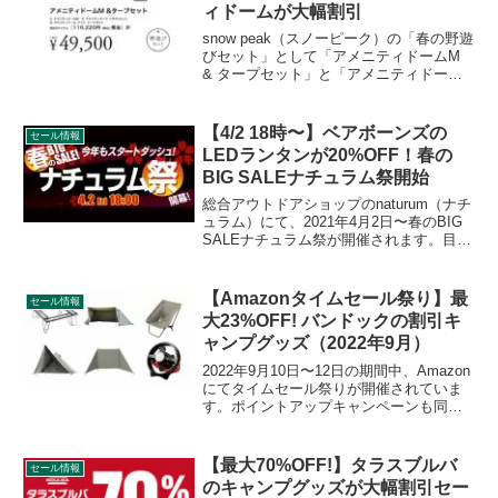
ィドームが大幅割引
snow peak（スノーピーク）の「春の野遊
びセット」として「アメニティドームM
& タープセット」と「アメニティドーム
M & タープアイボリーセット」が追加さ
れました。2025年の新商品でアメニティ
ドームがリニューアルされることに伴
【4/2 18時〜】ベアボーンズの
セール情報
い、旧盤が大幅割引されることになりま
LEDランタンが20%OFF！春の
した。詳細をレビューします。
BIG SALEナチュラム祭開始
総合アウトドアショップのnaturum（ナチ
ュラム）にて、2021年4月2日〜春のBIG
SALEナチュラム祭が開催されます。目玉
商品は色々とありますが、Barebones（ベ
アボーンズ）のLEDランタンが20％OFF
になるなど、注目アイテムが満載です。
【Amazonタイムセール祭り】最
セール情報
詳細をレビューします。
大23%OFF! バンドックの割引キ
ャンプグッズ（2022年9月）
2022年9月10日〜12日の期間中、Amazon
にてタイムセール祭りが開催されていま
す。ポイントアップキャンペーンも同時
開催されています。BUNDOK（バンドッ
ク）の割引対象となっている製品、販売
価格などを一覧化します。詳細をレビュ
【最大70%OFF!】タラスブルバ
セール情報
ーします。
のキャンプグッズが大幅割引セー