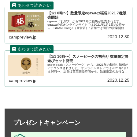
【1/1 0時〜】数量限定ogawaの福袋2021 7種販
売開始
ogawa（オガワ）から2021年に福袋が販売されます。
ogawa公式オンラインサイトでは2021年1月1日の0時か
ら、GRAND lodge（直営店）6店舗では同日の営業開始時
間から販売開始です。福袋は価格帯により7種あります。詳
細をレビューします。
2020.12.30
campreview.jp
【1/1 10時〜】スノーピークの初売り 数量限定野
遊びセット発売
snow peak（スノーピーク）から、2021年の初売り情報が
アナウンスされました。オンラインストアでは2021年1月1
日10時〜、店舗は営業開始時間から、数量限定のお得な野
遊びセットが販売されます。詳細をレビューします。
2020.12.25
campreview.jp
プレゼントキャンペーン