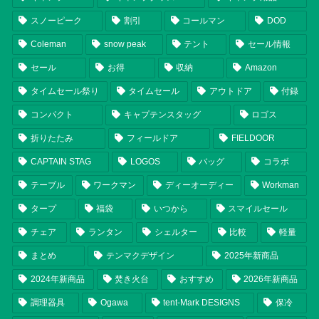
スノーピーク
割引
コールマン
DOD
Coleman
snow peak
テント
セール情報
セール
お得
収納
Amazon
タイムセール祭り
タイムセール
アウトドア
付録
コンパクト
キャプテンスタッグ
ロゴス
折りたたみ
フィールドア
FIELDOOR
CAPTAIN STAG
LOGOS
バッグ
コラボ
テーブル
ワークマン
ディーオーディー
Workman
タープ
福袋
いつから
スマイルセール
チェア
ランタン
シェルター
比較
軽量
まとめ
テンマクデザイン
2025年新商品
2024年新商品
焚き火台
おすすめ
2026年新商品
調理器具
Ogawa
tent-Mark DESIGNS
保冷