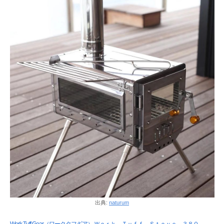
出典:
naturum
Work Tuff Gear（ワークタフギア） Ｗｏｒｋ Ｔｕｆｆ Ｓｔｏｖｅ ３８０