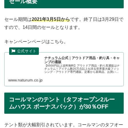
セール概要
セール期間は
2021年3月5日から
です。終了日は3月29日で
すので、14日間のセールとなります。
キャンペーンページはこちら。
ナチュラム公式｜アウトドア用品・釣り具・キャ
ンプの通販
【6500円以上送料無料】アウトドア用品・釣り具通販はナ
チュラム！アイテム数20万点以上を誇る世界最大級フィッ
シング・アウトドア専門通販。定番から新商品、お買い得
品までレジャー全般のおすすめ商品が勢ぞろい。釣り・ア
ウトドアのことならすべてお...
www.naturum.co.jp
コールマンのテント（タフオープン2ルー
ムハウス ボーナスパック）が30％OFF
テント類が大幅割引されています。コールマンのタフオー