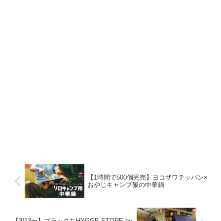
【1時間で500個完売】ヨコザワテッパン×
おやじキャンプ飯の中華鍋
【3/13〜】ブラックなHYGGE STORE by