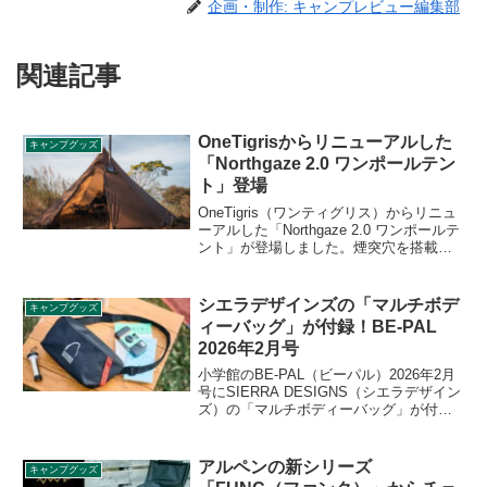
企画・制作: キャンプレビュー編集部
関連記事
OneTigrisからリニューアルした
キャンプグッズ
「Northgaze 2.0 ワンポールテン
ト」登場
OneTigris（ワンティグリス）からリニュ
ーアルした「Northgaze 2.0 ワンポールテ
ント」が登場しました。煙突穴を搭載し
た設営がしやすい人気ワンポールテント
が、さらに使いやすくリニューアルしま
した。出入り口が追加され2つになり、全
シエラデザインズの「マルチボデ
キャンプグッズ
周スカートも新たに追加されました。詳
ィーバッグ」が付録！BE-PAL
細をレビューします。
2026年2月号
小学館のBE-PAL（ビーパル）2026年2月
号にSIERRA DESIGNS（シエラデザイン
ズ）の「マルチボディーバッグ」が付録
として付きます。本体は約100gと超軽量
ながら、500mlボトルが2本入る大容量の
ボディーバッグで、街でもソトでも大活
アルペンの新シリーズ
キャンプグッズ
躍するアイテムです。詳細をレビューし