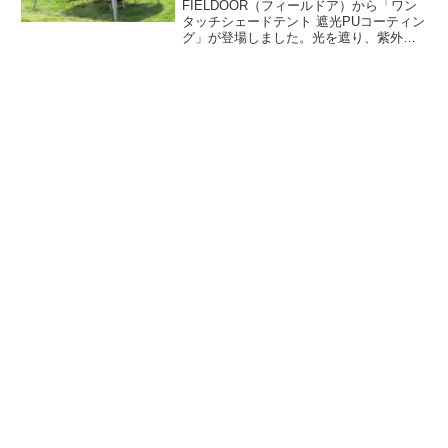
FIELDOOR（フィールドア）から「ワン
タッチシェードテント 遮光PUコーティン
グ」が登場しました。光を遮り、紫外線
をカットして太陽光からの熱を吸収する
遮光PUコーティングを施したワンタッチ
シェードテントで、広げて天井を引っ張
り上げ、脚を伸ばすだけで設営できま
す。詳細をレビューします。