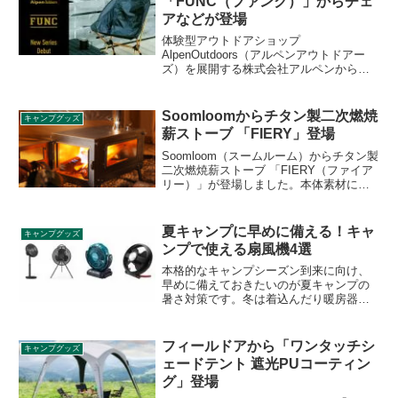
「FUNC（ファンク）」からチェ
ます。
アなどが登場
体験型アウトドアショップ
AlpenOutdoors（アルペンアウトドアー
ズ）を展開する株式会社アルペンから、
新たな商品シリーズ「FUNC（ファン
ク）」が登場します。チェア、テーブ
ル、コット、マグなどが2021年7月9日か
Soomloomからチタン製二次燃焼
キャンプグッズ
ら発売されます。詳細をレビューしま
薪ストーブ 「FIERY」登場
す。
Soomloom（スームルーム）からチタン製
二次燃焼薪ストーブ 「FIERY（ファイア
リー）」が登場しました。本体素材にチ
タンを採用していることから総重量約3kg
と軽量で、正面とサイドに耐熱ガラスを
備えているため炎を眺めやすくなってい
夏キャンプに早めに備える！キャ
キャンプグッズ
ます。詳細をレビューします。
ンプで使える扇風機4選
本格的なキャンプシーズン到来に向け、
早めに備えておきたいのが夏キャンプの
暑さ対策です。冬は着込んだり暖房器具
を準備して寒さ対策ができますが、夏の
暑さ対策は油断してしまう方も多いので
はないでしょうか。夏でも快適に過ごせ
フィールドアから「ワンタッチシ
キャンプグッズ
るキャンプで使える扇風機を4品ご紹介し
ェードテント 遮光PUコーティン
ます。
グ」登場