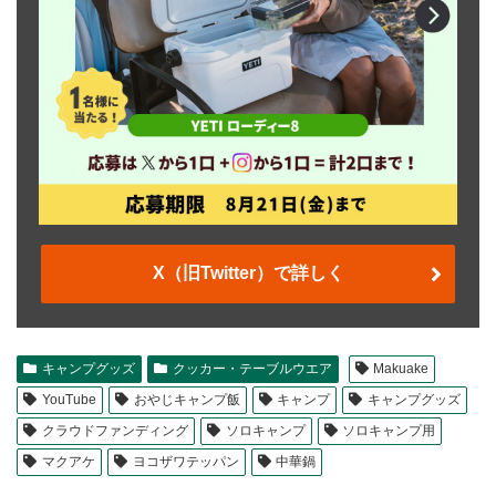
X（旧Twitter）で詳しく
キャンプグッズ
クッカー・テーブルウエア
Makuake
YouTube
おやじキャンプ飯
キャンプ
キャンプグッズ
クラウドファンディング
ソロキャンプ
ソロキャンプ用
マクアケ
ヨコザワテッパン
中華鍋