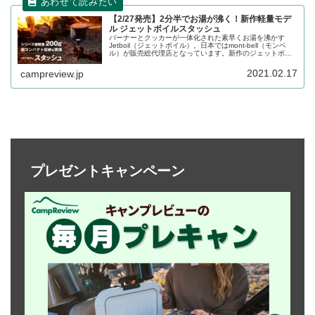
【2/27発売】2分半でお湯が沸く！新作軽量モデ
ル ジェットボイルスタッシュ
バーナーとクッカーが一体化された素早くお湯を沸かす
Jetboil（ジェットボイル）。日本ではmont-bell（モンベ
ル）が販売総代理店となっています。新作のジェットボイ
ルスタッシュは2分30秒でお湯を沸かせる上に、重量はわ
ずか200gと軽量化を実現しています。詳細をレビューしま
2021.02.17
campreview.jp
す。
プレゼントキャンペーン