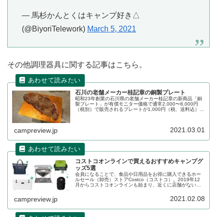
— 馬杉かんとくはキャンプ好き△
(@BiyoriTelework)
March 5, 2021
その他調理器具に関する記事はこちら。
石川の老舗メーカー桂記章の銅製プレート
昭和23年創業の石川県の老舗メーカー桂記章の新商品「銅
製プレート」が有償モニター価格で通常2,000〜8,000円
（税別）で販売されるプレートが1,000円（税、送料込）で
購入できたので、使用感含めて詳細をレビューします。
2021.03.01
campreview.jp
コストコオンラインで買えるおすすめキャンプグ
ッズ5選
会員になることで、食品や日用品をお得に購入できるホー
ルセール（卸売）ストアCostco（コストコ）。2019年12
月からコストコオンラインも始まり、近くに店舗がない方
でも気軽に利用できるようになりました。コストコオンラ
インで買えるおすすめキャンプグッズをご紹介します。
2021.02.08
campreview.jp