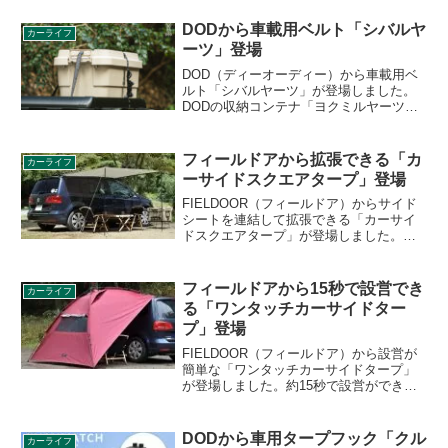
ジョイントで、レインモールが搭載され
ている車種であれば使うことができま
DODから車載用ベルト「シバルヤ
カーライフ
す。詳細をレビューします。
ーツ」登場
DOD（ディーオーディー）から車載用ベ
ルト「シバルヤーツ」が登場しました。
DODの収納コンテナ「ヨクミルヤーツ」
シリーズに対応した車載用ベルトで、自
動車のルーフラックにカムバックル式で
簡単に固定ができます。DODのブランド
フィールドアから拡張できる「カ
カーライフ
コンセプト、ブランドロゴをジャガード
ーサイドスクエアタープ」登場
織りされたデザインです。詳細をレビュ
ーします。
FIELDOOR（フィールドア）からサイド
シートを連結して拡張できる「カーサイ
ドスクエアタープ」が登場しました。
2×2mのポリエステル製カーサイドタープ
で、車との連結は吸盤で簡単にできま
す。詳細をレビューします。
フィールドアから15秒で設営でき
カーライフ
る「ワンタッチカーサイドター
プ」登場
FIELDOOR（フィールドア）から設営が
簡単な「ワンタッチカーサイドタープ」
が登場しました。約15秒で設営ができる
ワンタッチ構造で、タープを広げてロー
プを引くだけで組み立てられます。詳細
をレビューします。
DODから車用タープフック「クル
カーライフ