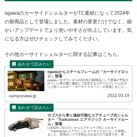
ogawaのカーサイドシェルターがTC素材になって2024年
の新商品として登場しました。素材の変更だけでなく、細
かいアップデートでより使いやすさが向上しています。気
になる方はぜひチェックしてみてください。
その他カーサイドシェルターに関する記事はこちら。
ogawaからスチールフレームの「カーサイドロッ
ジ」登場
ogawa（オガワ）から2022年の新商品として登場が予告さ
れていた車の横に連結して設営するスチールフレームのロ
ッジ型シェルター「カーサイドロッジ」が登場しました。
車に連結させる前提の構造ですが、単体でもシェルターと
して使えます。詳細をレビューします。
2022.03.19
campreview.jp
ロゴスから車と連結可能なエアチューブ式シェル
ター「Tradcanvas エアマジック カーサイドルー
ム」登場
LOGOS（ロゴス）からエアチューブ式シェルター
「Tradcanvas エアマジック カーサイドルーム」が登場し
ました。専用ポンプで空気を入れるだけで設営でき、車と