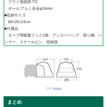
フライ側面部:T/C
ポール:アルミ合金φ16mm
■収納サイズ
68×26×24cm
■付属品
タープ用吸盤フック2個、アンカーバッグ、張り綱、ハ
ンマー、スチールピン、収納袋
出典:
ogawa
まとめ