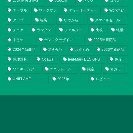
CAPTAIN STAG
LOGOS
バッグ
コラボ
テーブル
ワークマン
ディーオーディー
Workman
タープ
福袋
いつから
スマイルセール
チェア
ランタン
シェルター
比較
軽量
まとめ
テンマクデザイン
2025年新商品
2024年新商品
焚き火台
おすすめ
2026年新商品
調理器具
Ogawa
tent-Mark DESIGNS
保冷
ソロキャンプ
ユニフレーム
限定
オガワ
UNIFLAME
2026年
レビュー