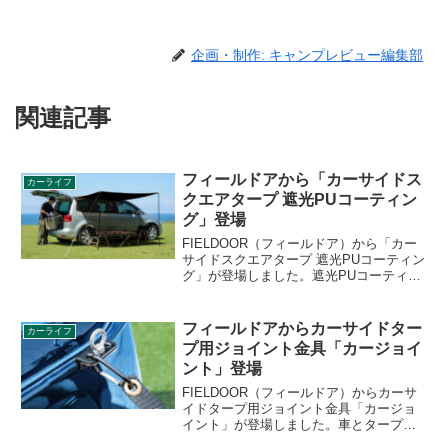
企画・制作: キャンプレビュー編集部
関連記事
フィールドアから「カーサイドス
カーライフ
クエアタープ 遮光PUコーティン
グ」登場
FIELDOOR（フィールドア）から「カー
サイドスクエアタープ 遮光PUコーティン
グ」が登場しました。遮光PUコーティン
グ生地を採用した完全遮光タイプのカー
サイドタープで、光を通さないので遮熱
効果もあり、高いUVカット率もポイント
フィールドアからカーサイドター
カーライフ
です。詳細をレビューします。
プ用ジョイント金具「カージョイ
ント」登場
FIELDOOR（フィールドア）からカーサ
イドタープ用ジョイント金具「カージョ
イント」が登場しました。車とタープを
簡単に接続できる手のひらサイズのカー