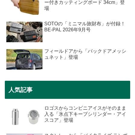
ー付きカッティングボード 34cm」登
場
SOTOの「ミニマル旅財布」が付録！
BE-PAL 2026年9月号
フィールドアから「バックドアメッシ
ュネット」登場
人気記事
ロゴスからコンビニアイスがそのまま
入る「氷点下キープシリンダー・アイ
スコア」登場