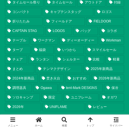
タイムセール祭り
タイムセール
アウトドア
付録
コンパクト
キャプテンスタッグ
ロゴス
折りたたみ
フィールドア
FIELDOOR
CAPTAIN STAG
LOGOS
バッグ
コラボ
テーブル
ワークマン
ディーオーディー
Workman
タープ
福袋
いつから
スマイルセール
チェア
ランタン
シェルター
比較
軽量
まとめ
テンマクデザイン
2025年新商品
2024年新商品
焚き火台
おすすめ
2026年新商品
調理器具
Ogawa
tent-Mark DESIGNS
保冷
ソロキャンプ
限定
ユニフレーム
オガワ
2026年
UNIFLAME
レビュー
メニュー
ホーム
検索
トップ
サイドバー