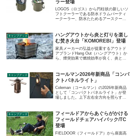
ラー登場
LOGOS（ロゴス）から円柱状の新しいソ
フトクーラーである防水ドラムパーティ
ークーラー、防水たためるアースクーラ
ーが登場しました。いずれも防水仕様で
ドリンクなどの温度を長時間維持できる
クーラーとなっています。詳細をレビュ
ハングアウトから炎と灯りを楽し
キャンプグッズ
ーします。
む焚き火台「KOMOREBI」登場
家具メーカーの弘益が提案するアウトド
アブランドHang Out（ハングアウト）か
ら、煙突効果で燃焼効率が良く、炎と灯
りを楽しむことができる焚き火台
「KOMOREBI（コモレビ）」が登場しま
した。詳細をレビューします。
コールマン2026年新商品「コンパ
キャンプグッズ
クトパネルライト」
Coleman（コールマン）の2026年新商品
として「コンパクトパネルライト」が登
場しました。上下左右全方向を照らすこ
とができ、リモコン操作もできる多機能
コンパクトパネルライトで、フラッシュ
ライトとしても使うことができます。詳
フィールドアからあぐらがかける
キャンプグッズ
細をレビューします。
フィールドチェアハイバック/TC
登場
FIELDOOR（フィールドア）から座面高