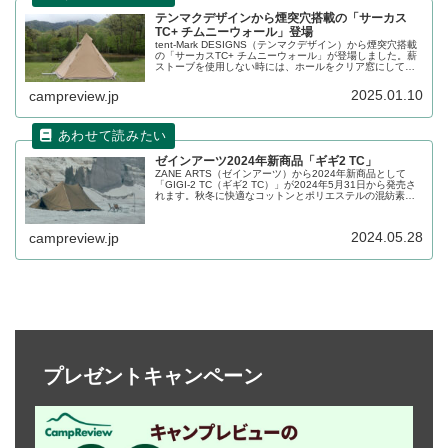
テンマクデザインから煙突穴搭載の「サーカス
TC+ チムニーウォール」登場
tent-Mark DESIGNS（テンマクデザイン）から煙突穴搭載
の「サーカスTC+ チムニーウォール」が登場しました。薪
ストーブを使用しない時には、ホールをクリア窓にして採
光できる機能を設け、1年中快適に使うことができるワンポ
ールテントです。詳細をレビューします。
2025.01.10
campreview.jp
ゼインアーツ2024年新商品「ギギ2 TC」
ZANE ARTS（ゼインアーツ）から2024年新商品として
「GIGI-2 TC（ギギ2 TC）」が2024年5月31日から発売さ
れます。秋冬に快適なコットンとポリエステルの混紡素材
を採用したギギ2のTC素材バージョンで、ビスロン&トリプ
ルジッパー仕様になっています。詳細をレビューします。
2024.05.28
campreview.jp
プレゼントキャンペーン