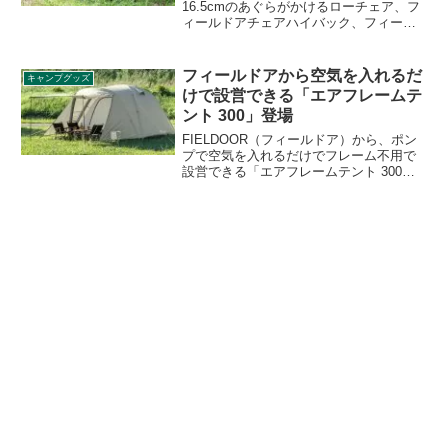
16.5cmのあぐらがかけるローチェア、フ
ィールドアチェアハイバック、フィール
ドチェアハイバックT/Cが新製品として登
場しました。両商品の詳細をレビューし
ます。
フィールドアから空気を入れるだ
キャンプグッズ
けで設営できる「エアフレームテ
ント 300」登場
FIELDOOR（フィールドア）から、ポン
プで空気を入れるだけでフレーム不用で
設営できる「エアフレームテント 300」
が登場しました。インナーは300×300cm
でとても広く4〜6人用のテントです。詳
細をレビューします。