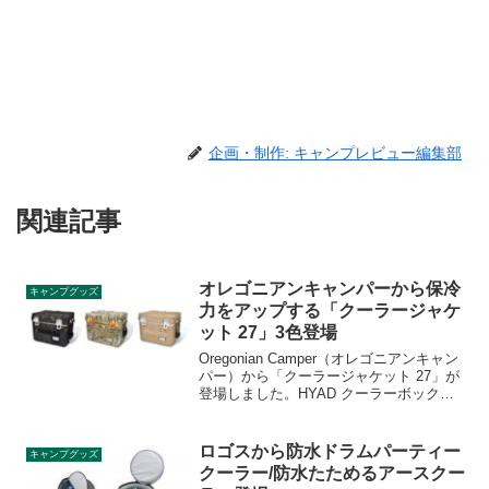
企画・制作: キャンプレビュー編集部
関連記事
オレゴニアンキャンパーから保冷
キャンプグッズ
力をアップする「クーラージャケ
ット 27」3色登場
Oregonian Camper（オレゴニアンキャン
パー）から「クーラージャケット 27」が
登場しました。HYAD クーラーボックス
27Rにジャストフィットする、オシャレな
クーラージャケットです。断熱効果のあ
るアルミシートが、保冷力をアップさせ
ロゴスから防水ドラムパーティー
キャンプグッズ
てくれます。詳細をレビューします。
クーラー/防水たためるアースクー