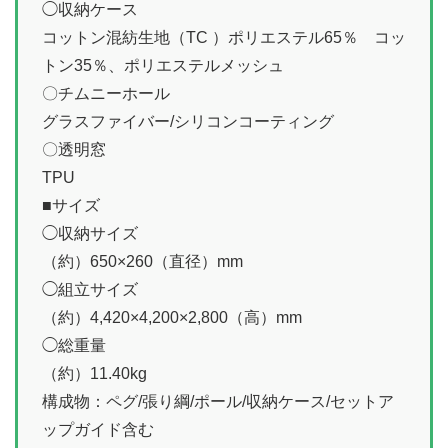
◯収納ケース
コットン混紡生地（TC ）ポリエステル65％ コッ
トン35％、ポリエステルメッシュ
〇チムニーホール
グラスファイバー/シリコンコーティング
〇透明窓
TPU
■サイズ
◯収納サイズ
（約）650×260（直径）mm
◯組立サイズ
（約）4,420×4,200×2,800（高）mm
◯総重量
（約）11.40kg
構成物：ペグ/張り綱/ポール/収納ケース/セットア
ップガイド含む