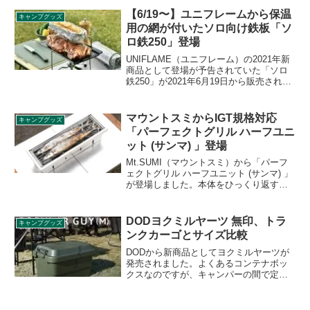
ングが代理店になっています。詳細をレ
【6/19〜】ユニフレームから保温
キャンプグッズ
ビューします。
用の網が付いたソロ向け鉄板「ソ
ロ鉄250」登場
UNIFLAME（ユニフレーム）の2021年新
商品として登場が予告されていた「ソロ
鉄250」が2021年6月19日から販売されま
す。ソロ向けの保温用の網が付いた鉄板
で、使いやすさへのこだわりが随所にあ
ります。詳細をレビューします。
マウントスミからIGT規格対応
キャンプグッズ
「パーフェクトグリル ハーフユニ
ット (サンマ) 」登場
Mt.SUMI（マウントスミ）から「パーフ
ェクトグリル ハーフユニット (サンマ) 」
が登場しました。本体をひっくり返すだ
けで、驚くほどスピーディーに組み立て
と撤収が可能なパーフェクトグリルシリ
ーズに、串や魚も丸ごと焼けるIGTハーフ
DODヨクミルヤーツ 無印、トラ
キャンプグッズ
ユニット規格対応サイズが追加されまし
ンクカーゴとサイズ比較
た。詳細をレビューします。
DODから新商品としてヨクミルヤーツが
発売されました。よくあるコンテナボッ
クスなのですが、キャンパーの間で定番
の無印良品の「ポリプロピレン頑丈ボッ
クス」、リス株式の「トランクカーゴ」
とサイズ感や特徴を比較します。