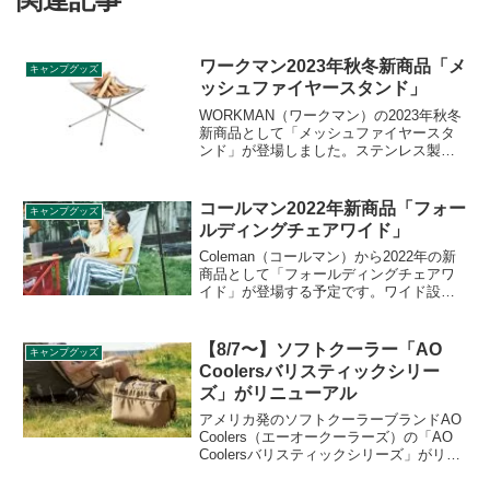
ワークマン2023年秋冬新商品「メ
キャンプグッズ
ッシュファイヤースタンド」
WORKMAN（ワークマン）の2023年秋冬
新商品として「メッシュファイヤースタ
ンド」が登場しました。ステンレス製の
メッシュ火床が採用された焚き火台で、4
本のフレームを開いて火床を支えるコン
パクトな構造となっています。詳細をレ
コールマン2022年新商品「フォー
キャンプグッズ
ビューします。
ルディングチェアワイド」
Coleman（コールマン）から2022年の新
商品として「フォールディングチェアワ
イド」が登場する予定です。ワイド設計
でゆったり座れるロースタイルチェア
で、ハイバックなので頭までサポートし
てくれます。詳細をレビューします。
【8/7〜】ソフトクーラー「AO
キャンプグッズ
Coolersバリスティックシリー
ズ」がリニューアル
アメリカ発のソフトクーラーブランドAO
Coolers（エーオークーラーズ）の「AO
Coolersバリスティックシリーズ」がリニ
ューアルし、2021年8月7日から販売開始
されます。日本では株式会社ビッグウイ