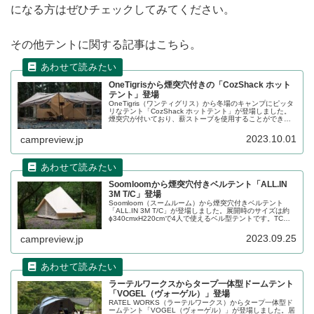
になる方はぜひチェックしてみてください。
その他テントに関する記事はこちら。
OneTigrisから煙突穴付きの「CozShack ホット
テント」登場
OneTigris（ワンティグリス）から冬場のキャンプにピッタ
リなテント「CozShack ホットテント」が登場しました。
煙突穴が付いており、薪ストーブを使用することができる
ほか、複数の設営スタイルを楽しめます。詳細をレビュー
します。
2023.10.01
campreview.jp
Soomloomから煙突穴付きベルテント「ALL.IN
3M T/C」登場
Soomloom（スームルーム）から煙突穴付きベルテント
「ALL.IN 3M T/C」が登場しました。展開時のサイズは約
ɸ340cmxH220cmで4人で使えるベル型テントです。TC素
材で火の粉や結露に強く、煙突穴も予め備え付けられてい
るため冬キャンプにも最適です。詳細をレビューします。
2023.09.25
campreview.jp
ラーテルワークスからタープ一体型ドームテント
「VOGEL（ヴォーゲル）」登場
RATEL WORKS（ラーテルワークス）からタープ一体型ド
ームテント「VOGEL（ヴォーゲル）」が登場しました。居