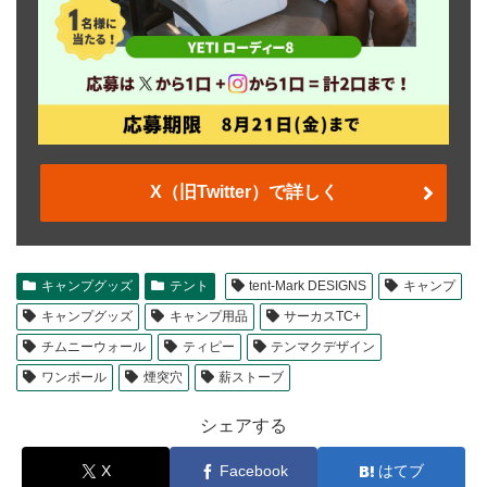
X（旧Twitter）で詳しく
キャンプグッズ
テント
tent-Mark DESIGNS
キャンプ
キャンプグッズ
キャンプ用品
サーカスTC+
チムニーウォール
ティピー
テンマクデザイン
ワンポール
煙突穴
薪ストーブ
シェアする
X
Facebook
はてブ