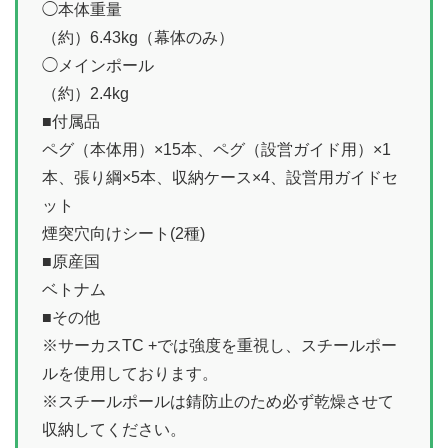
◯本体重量
（約）6.43kg（幕体のみ）
◯メインポール
（約）2.4kg
■付属品
ペグ（本体用）×15本、ペグ（設営ガイド用）×1
本、張り綱×5本、収納ケース×4、設営用ガイドセ
ット
煙突穴向けシート(2種)
■原産国
ベトナム
■その他
※サーカスTC +では強度を重視し、スチールポー
ルを使用しております。
※スチールポールは錆防止のため必ず乾燥させて
収納してください。