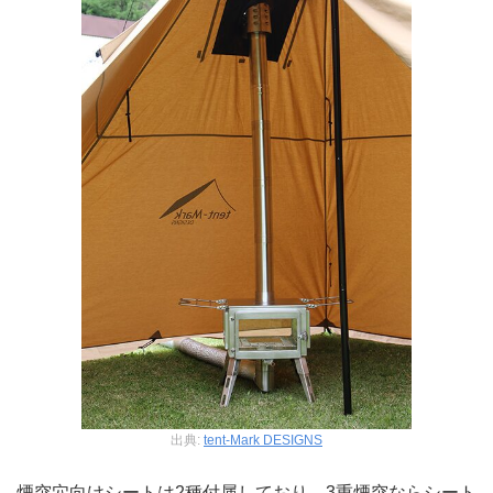
出典:
tent-Mark DESIGNS
煙突穴向けシートは2種付属しており、3重煙突ならシート