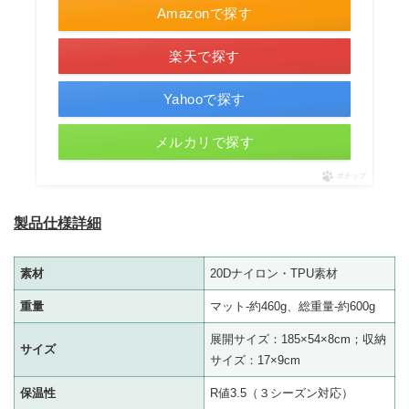
Amazonで探す
楽天で探す
Yahooで探す
メルカリで探す
ポチップ
製品仕様詳細
素材
20Dナイロン・TPU素材
重量
マット-約460g、総重量-約600g
展開サイズ：185×54×8cm；収納
サイズ
サイズ：17×9cm
保温性
R値3.5（３シーズン対応）