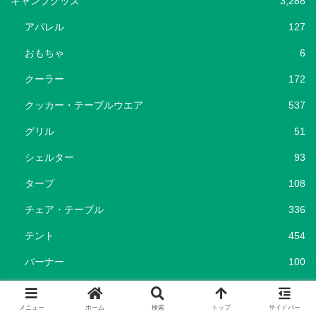
キャンプグッズ
3,288
アパレル
127
おもちゃ
6
クーラー
172
クッカー・テーブルウエア
537
グリル
51
シェルター
93
タープ
108
チェア・テーブル
336
テント
454
バーナー
100
ペグ・ハンマー
22
メニュー
ホーム
検索
トップ
サイドバー
ポータブル電源
37