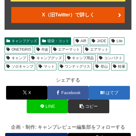
X（旧Twitter）で詳しく
キャンプグッズ
寝袋・コット
AIR
JADE
Lite
ONETIGRIS
R値
エアーマット
エアマット
キャンプ
キャンプグッズ
キャンプ用品
コンパクト
ソロキャンプ
マット
ワンティグリス
登山
軽量
シェアする
X
Facebook
はてブ
LINE
コピー
企画・制作: キャンプレビュー編集部をフォローする