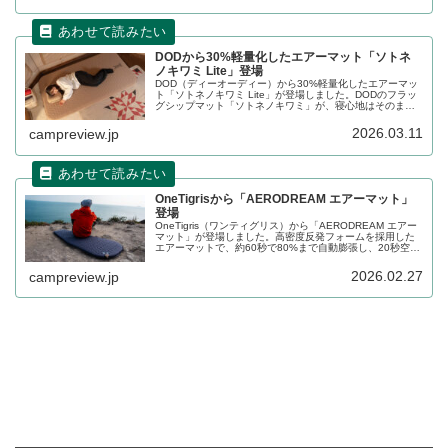
DODから30%軽量化したエアーマット「ソトネ
ノキワミ Lite」登場
DOD（ディーオーディー）から30%軽量化したエアーマッ
ト「ソトネノキワミ Lite」が登場しました。DODのフラッ
グシップマット「ソトネノキワミ」が、寝心地はそのまま
に新構造のウレタンフォームを採用し約30%軽量化してい
ます。詳細をレビューします。
2026.03.11
campreview.jp
OneTigrisから「AERODREAM エアーマット」
登場
OneTigris（ワンティグリス）から「AERODREAM エアー
マット」が登場しました。高密度反発フォームを採用した
エアーマットで、約60秒で80%まで自動膨張し、20秒空気
を注入することで好みの硬さに調節することができます。
断熱性を示すR値は4.1となっており、3シーズンに対応し
2026.02.27
campreview.jp
ます。詳細をレビューします。