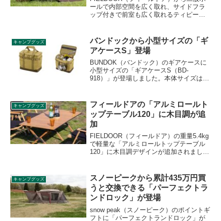
ールで内部空間を広く取れ、サイドフラ
ップ付きで前室も広く取れるティピー型
のソロ用テントが登場しました。ポリエ
ステルモデルは約1万円、TCモデルは約2
万円と格安です。詳細をレビューしま
バンドックから小型サイズの「ギ
キャンプグッズ
す。
アケースS」登場
BUNDOK（バンドック）のギアケースに
小型サイズの「ギアケースS（BD-
918）」が登場しました。本体サイズは
(約)340×200×300mmと取り回しの効きや
すいサイズ感で、位置調整可能な仕切り2
枚が付属しているので収納する物に合わ
フィールドアの「アルミロールト
キャンプグッズ
せて内部スペースを調節できます。詳細
ップテーブル120」に木目調が追
をレビューします。
加
FIELDOOR（フィールドア）の重量5.4kg
で軽量な「アルミロールトップテーブル
120」に木目調デザインが追加されまし
た。ファミリーで広々使える
120cm×70cmのサイズでありながら、ア
ルミ製にすることでサビに強く軽量さを
スノーピークから累計435万円買
キャンプグッズ
実現しています。詳細をレビューしま
うと交換できる「パーフェクトラ
す。
ンドロック」が登場
snow peak（スノーピーク）のポイントギ
フトに「パーフェクトランドロック」が