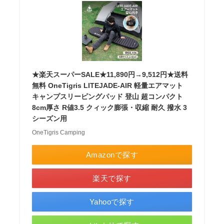
★楽天スーパーSALE★11,890円→9,512円★送料
無料 OneTigris LITEJADE-AIR 軽量エアマット
キャンプスリーピングパッド 登山 超コンパクト
8cm厚さ R値3.5 クィック膨張・収縮 耐久 撥水 3
シーズン用
OneTigris Camping
Amazonで探す
楽天で探す
Yahooで探す