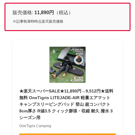
販売価格:
11,890
円
（税込）
※記事執筆時時点楽天販売価格
★楽天スーパーSALE★11,890円→9,512円★送料
無料 OneTigris LITEJADE-AIR 軽量エアマット
キャンプスリーピングパッド 登山 超コンパクト
8cm厚さ R値3.5 クィック膨張・収縮 耐久 撥水 3
シーズン用
OneTigris Camping