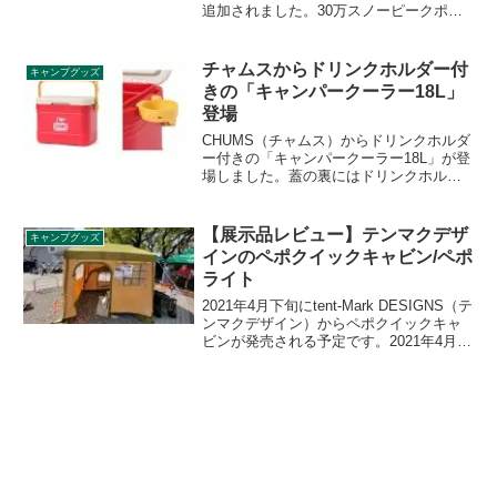
追加されました。30万スノーピークポイ
ントで交換できます。リップストップ生
地を使用し、極限までメッシュパネルを
設けた最高峰仕様のランドロックです。
チャムスからドリンクホルダー付
キャンプグッズ
詳細をレビューします。
きの「キャンパークーラー18L」
登場
CHUMS（チャムス）からドリンクホルダ
ー付きの「キャンパークーラー18L」が登
場しました。蓋の裏にはドリンクホルダ
ーが内蔵しており、取り外してクーラー
ボックスの縁に取り付けることができま
す。詳細をレビューします。
【展示品レビュー】テンマクデザ
キャンプグッズ
インのペポクイックキャビン/ペポ
ライト
2021年4月下旬にtent-Mark DESIGNS（テ
ンマクデザイン）からペポクイックキャ
ビンが発売される予定です。2021年4月3
日、4日に開催されていたアウトドアデイ
ジャパン2021東京にて初展示されていた
ため、実物の様子をレビューします。