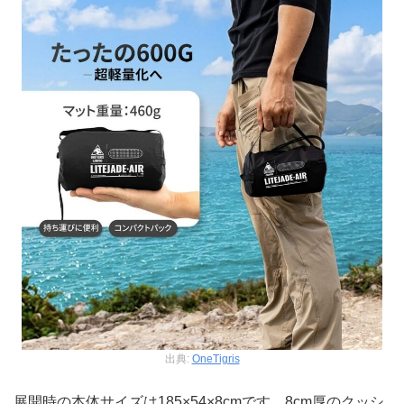
出典:
OneTigris
展開時の本体サイズは185×54×8cmです。8cm厚のクッシ