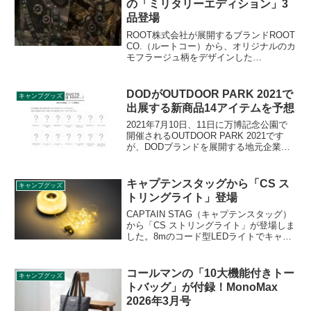
の「ミリタリーエディション」3
品登場
ROOT株式会社が展開するブランドROOT
CO.（ルートコー）から、オリジナルのカ
モフラージュ柄をデザインした
「MILITARY EDITION（ミリタリーエデ
ィション）」として、グラビティーシリ
ーズ3品が登場します。2023年3月3日発売
DODがOUTDOOR PARK 2021で
キャンプグッズ
です。詳細をレビューします。
出展する新商品14アイテムを予想
2021年7月10日、11日に万博記念公園で
開催されるOUTDOOR PARK 2021です
が、DODブランドを展開する地元企業の
ビーズ株式会社も出展を予定していま
す。イベントでは未だ公開されていない
新商品14アイテムが登場することが予告
キャプテンスタッグから「CS ス
キャンプグッズ
されているので、どんな商品なのか商品
トリングライト」登場
名から予想します。
CAPTAIN STAG（キャプテンスタッグ）
から「CS ストリングライト」が登場しま
した。8mのコード型LEDライトでキャン
プサイトを楽しく彩ることができます。
生活防水仕様でアウトドアでも安心して
使うことができ、テント出入口やインナ
コールマンの「10大機能付きトー
キャンプグッズ
ーテントの照明や飾り付けにぴったりの
トバッグ」が付録！MonoMax
アイテムです。詳細をレビューします。
2026年3月号