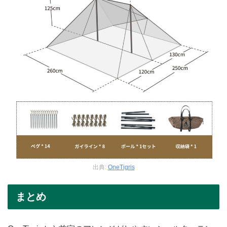
出典:
OneTigris
まとめ