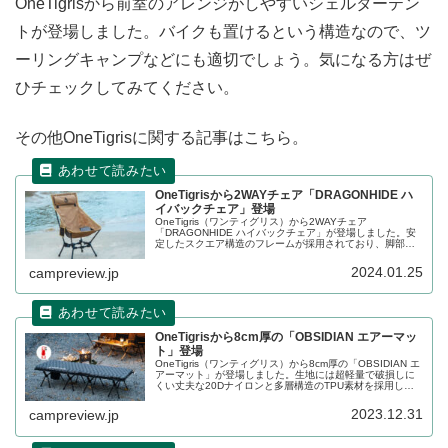
OneTigrisから前室のアレンジがしやすいシェルターテン
トが登場しました。バイクも置けるという構造なので、ツ
ーリングキャンプなどにも適切でしょう。気になる方はぜ
ひチェックしてみてください。
その他OneTigrisに関する記事はこちら。
OneTigrisから2WAYチェア「DRAGONHIDE ハ
イバックチェア」登場
OneTigris（ワンティグリス）から2WAYチェア
「DRAGONHIDE ハイバックチェア」が登場しました。安
定したスクエア構造のフレームが採用されており、脚部分
を着脱することで、ハイ、ローの高さ調節ができる2WAY
チェアです。詳細をレビューします。
2024.01.25
campreview.jp
OneTigrisから8cm厚の「OBSIDIAN エアーマッ
ト」登場
OneTigris（ワンティグリス）から8cm厚の「OBSIDIAN エ
アーマット」が登場しました。生地には超軽量で破損しに
くい丈夫な20Dナイロンと多層構造のTPU素材を採用して
おり、熱抵抗値を示すR値は5.2でオールシーズン使えま
す。詳細をレビューします。
2023.12.31
campreview.jp