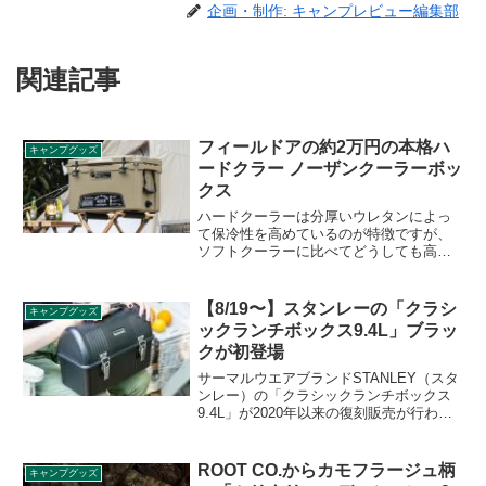
企画・制作: キャンプレビュー編集部
関連記事
フィールドアの約2万円の本格ハ
キャンプグッズ
ードクラー ノーザンクーラーボッ
クス
ハードクーラーは分厚いウレタンによっ
て保冷性を高めているのが特徴ですが、
ソフトクーラーに比べてどうしても高価
になってしまいます。FIELDOOR（フィ
ールドア）が提供するノーザンクーラー
ボックスはハードクラーにも関わらず低
【8/19〜】スタンレーの「クラシ
キャンプグッズ
価格を実現しています。詳細をレビュー
ックランチボックス9.4L」ブラッ
します。
クが初登場
サーマルウエアブランドSTANLEY（スタ
ンレー）の「クラシックランチボックス
9.4L」が2020年以来の復刻販売が行われ
ています。国内販売としては初となるブ
ラックカラーの販売も2022年8月19日から
始まります。詳細をレビューします。
ROOT CO.からカモフラージュ柄
キャンプグッズ