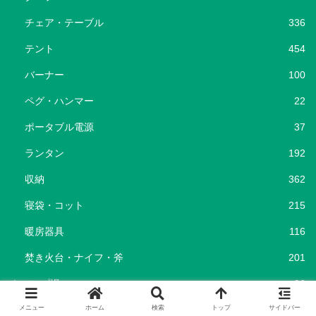
チェア・テーブル
336
テント
454
バーナー
100
ペグ・ハンマー
22
ポータブル電源
37
ランタン
192
収納
362
寝袋・コット
215
暖房器具
116
焚き火台・ナイフ・斧
201
キャンプ場
96
キャンプ飯
69
メニュー
ホーム
検索
トップ
サイドバー