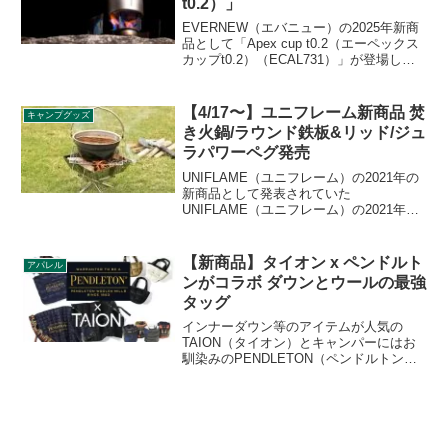
t0.2）」
をレビューします。
EVERNEW（エバニュー）の2025年新商
品として「Apex cup t0.2（エーペックス
カップt0.2）（ECAL731）」が登場しま
した。チタンカップの頂点を目指し、ア
ウトドアブランド初の僅か0.2mm厚のチ
タンをカップです。容量300mlで、重量は
【4/17〜】ユニフレーム新商品 焚
キャンプグッズ
わずか29gに抑えられています。詳細をレ
き火鍋/ラウンド鉄板&リッド/ジュ
ビューします。
ラパワーペグ発売
UNIFLAME（ユニフレーム）の2021年の
新商品として発表されていた
UNIFLAME（ユニフレーム）の2021年の
新商品として発表されていた焚き火鍋
18cm、焚き火鍋26cm、ラウンド鉄板&リ
ッド、ジュラパワーペグ250が2021年4月
【新商品】タイオン x ペンドルト
アパレル
17日よりいよいよ発売開始となります。
ンがコラボ ダウンとウールの最強
詳細をレビューします。が2021年4月17日
タッグ
よりいよいよ発売開始となります。詳細
をレビューします。
インナーダウン等のアイテムが人気の
TAION（タイオン）とキャンパーにはお
馴染みのPENDLETON（ペンドルトン）
がコラボアイテムを発表しました。ダウ
ンとウール素材のいいとこ取りアイテム
はこの冬注目です。詳細をレビューしま
す。