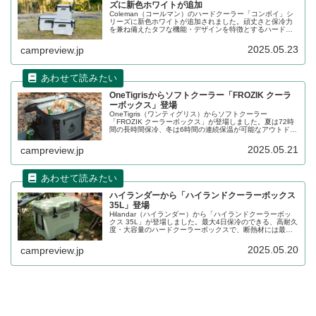
ズに新色ホワイトが追加
Coleman（コールマン）のハードクーラー「コンボイ」シ
リーズに新色ホワイトが追加されました。頑丈さと保冷力
を兼ね備えたタフな機能・デザインを特徴とするハードク
ーラー「コンボイ」は、これまではグレー色のダークスト
ームカラーのみでしたが、この度新たにホワイトカラーが
2025.05.23
campreview.jp
限定色として加わりました。詳細をレビューします。
OneTigrisからソフトクーラー「FROZIK クーラ
ーボックス」登場
OneTigris（ワンティグリス）からソフトクーラー
「FROZIK クーラーボックス」が登場しました。夏は72時
間の長時間保冷、冬は6時間の連続保温が可能なアウトドア
向けのソフトクーラーで、20mm厚のNBR素材+気密ジッパ
ーにより、保温効率を大幅に向上させ、保温時間を長持ち
2025.05.21
campreview.jp
させます。詳細をレビューします。
ハイランダーから「ハイランドクーラーボックス
35L」登場
Hilandar（ハイランダー）から「ハイランドクーラーボッ
クス 35L」が登場しました。最大4日保冷のできる、高耐久
度・大容量のハードクーラーボックスで、断熱材には最大
約3.1cmの極厚ポリウレタンを使用し、密閉性に優れた構
造で中の食材や飲料を冷たいままにしっかりキープできま
2025.05.20
campreview.jp
す。詳細をレビューします。