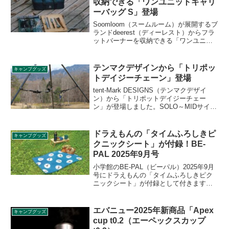
収納できる「ワンユニットキャリ
ーバッグ S」登場
Soomloom（スームルーム）が展開するブ
ランドdeerest（ディーレスト）からフラ
ットバーナーを収納できる「ワンユニッ
トキャリーバッグ S」が登場しました。
スノーピークのIGT規格の1ユニット相当
のサイズとなっており、様々な対応製品
テンマクデザインから「トリポッ
キャンプグッズ
をまとめて収納できます。詳細をレビュ
トデイジーチェーン」登場
ーします。
tent-Mark DESIGNS（テンマクデザイ
ン）から「トリポットデイジーチェー
ン」が登場しました。SOLO～MIDサイズ
まで対応するサーカストリポット専用の
デイジーチェーンで、カラビナ・S字フッ
クなどを使ってコップやカトラリーはも
ドラえもんの「タイムふろしきピ
キャンプグッズ
ちろん、ライト、ウェア、洗濯物などさ
クニックシート」が付録！BE-
まざまな物をフッキングできます。詳細
PAL 2025年9月号
をレビューします。
小学館のBE-PAL（ビーパル）2025年9月
号にドラえもんの「タイムふろしきピク
ニックシート」が付録として付きます。
座り心地の良い厚みのあるクッション生
地のピクニックシートで、裏地は防水加
工されており、草地や海辺でも安心で
エバニュー2025年新商品「Apex
キャンプグッズ
す。くるくる巻いてリュックに付けて、
cup t0.2（エーペックスカップ
ハイキングのお供にぴったりです。詳細