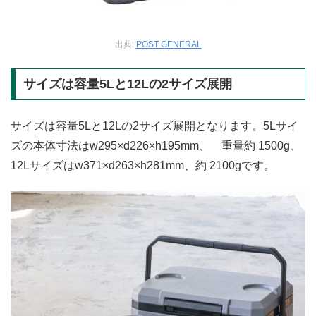
出典:
POST GENERAL
サイズは容量5Lと12Lの2サイズ展開
サイズは容量5Lと12Lの2サイズ展開となります。5Lサイ
ズの本体寸法はw295×d226×h195mm、 重量約 1500g、
12Lサイズはw371×d263×h281mm、約 2100gです。