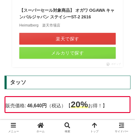
【スーパーセール対象商品】 オガワ OGAWA キャ
ンパルジャパン ステイシーST-2 2616
Heimatberg 楽天市場店
楽天で探す
メルカリで探す
ポチップ
タッソ
20%
販売価格:
46,640円
（税込）【
お得！】
ポリエステル素材のタッソがセールの対象になっていま
す。割引率は20%で、さらに会員ステータスに応じて楽天
メニュー
ホーム
検索
トップ
サイドバー