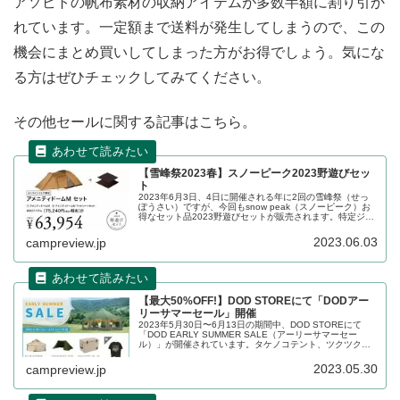
アソビトの帆布素材の収納アイテムが多数半額に割り引か
れています。一定額まで送料が発生してしまうので、この
機会にまとめ買いしてしまった方がお得でしょう。気にな
る方はぜひチェックしてみてください。
その他セールに関する記事はこちら。
【雪峰祭2023春】スノーピーク2023野遊びセッ
ト
2023年6月3日、4日に開催される年に2回の雪峰祭（せっ
ぽうさい）ですが、今回もsnow peak（スノーピーク）お
得なセット品2023野遊びセットが販売されます。特定ジャ
ンルをまとめ買いする予定のある方にはお得なセットとな
っています。詳細をレビューします。
2023.06.03
campreview.jp
【最大50%OFF!】DOD STOREにて「DODアー
リーサマーセール」開催
2023年5月30日〜6月13日の期間中、DOD STOREにて
「DOD EARLY SUMMER SALE（アーリーサマーセー
ル）」が開催されています。タケノコテント、ツクツクベ
ース、ヨンヨンベース、放浪シリーズなど、様々なジャン
ルの商品が割り引かれています。詳細をレビューします。
2023.05.30
campreview.jp