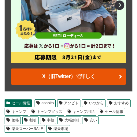
X（旧Twitter）で詳しく
セール情報
asobito
アソビト
いつから
おすすめ
キャンプ
キャンプグッズ
キャンプ用品
セール情報
価格
割引
半額
大幅割引
安い
楽天スーパーSALE
楽天市場