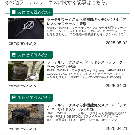
その他ラーテルワークスに関する記事はこちら。
ラーテルワークスから多機能キッチンバサミ「ア
レスシェフツール」登場
RATEL WORKS（ラーテルワークス）から多機能キッチン
バサミ「ALLES CHEF TOOL（アレスシェフツール）」が
登場しました。6つの機能が搭載されたキッチンハサミで、
ハサミ、栓抜き、殻割り、ピーラー、うろこ取り、ナイフ
など、様々なキッチンツールとして機能します。詳細をレ
2025.05.02
campreview.jp
ビューします。
ラーテルワークスから「ヘッドレストソフトクー
ラーバッグ」登場
RATEL WORKS（ラーテルワークス）から「HEAD REST
COOLER BAG（ヘッドレストソフトクーラーバッグ）」
が登場しました。車内で冷たい飲み物や温かい飲み物を長
時間楽しめる、ヘッドレストに取付可能なソフトクーラー
バッグで、ペットボトル4本分を収納することができます。
2025.04.30
campreview.jp
詳細をレビューします。
ラーテルワークスから多機能焚火スツール「ファ
イヤーサイドスツール」登場
RATEL WORKS（ラーテルワークス）から多機能焚火スツ
ール「FIRE SIDE STOOL（ファイヤーサイドスツー
ル）」が登場しました。焚火スツー ル、オットマン、スト
レージスタンドなど様々な用途で使える多機能スツール
で、難燃加工生地を採用しています。詳細をレビューしま
2025.04.21
campreview.jp
す。