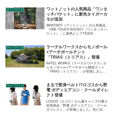
を祝した限定ホワイトカラーのスチール
ベルトクーラーです。詳細をレビューし
ワットノットの人気商品「ワンタ
キャンプグッズ
ます。
ッチバケット」に新色タイガーカ
モが追加
WHATNOT（ワットノット）の人気商品
「ONE TOUCH BUCKET（ワンタッチバ
ケット）」に新色としてTIGER
CAMO（タイガーカモ）が追加されまし
た。ワンタッチバケットの使いやすさは
そのままに、南ベトナムが発祥と言われ
ラーテルワークスからモノポール
キャンプグッズ
るタイガーカモ柄を採用しています。詳
×アーチポールテント
細をレビューします。
「TRIAS（トリアス）」登場
RATEL WORKS（ラーテルワークス）か
らモノポール×アーチポール構造テント
「TRIAS（トリアス）」が登場しまし
た。センターポールの開放感と、アーチ
ポールによって生まれる前後のゆとりあ
るスペースが特徴の圧迫感のない快適な
まるで変身ベルト!?ロゴスから野
キャンプグッズ
室内環境を実現したテントです。詳細を
電 ボディエアコン・クールダイレ
レビューします。
クト登場
LOGOS（ロゴス）から夏キャンプの暑さ
対策商品「野電 ボディエアコン・クール
ダイレクト」が登場しました。見た目の
インパクトがある商品ですが、服装を変