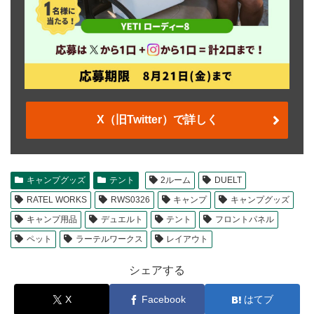
X（旧Twitter）で詳しく
キャンプグッズ
テント
2ルーム
DUELT
RATEL WORKS
RWS0326
キャンプ
キャンプグッズ
キャンプ用品
デュエルト
テント
フロントパネル
ペット
ラーテルワークス
レイアウト
シェアする
X
Facebook
はてブ