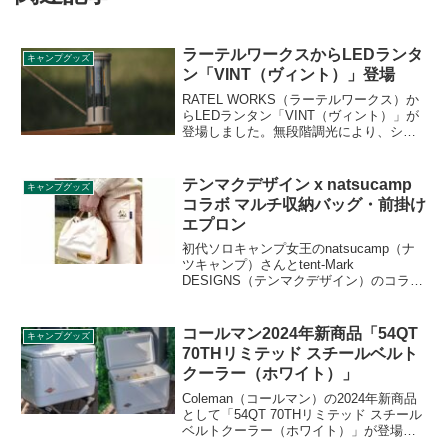
ラーテルワークスからLEDランタ
キャンプグッズ
ン「VINT（ヴィント）」登場
RATEL WORKS（ラーテルワークス）か
らLEDランタン「VINT（ヴィント）」が
登場しました。無段階調光により、シー
ンや時間帯に合わせて明るさを自由に調
整できるLEDランタンで、IPX4相当の防
水性能を有しており、小雨や朝露、結露
テンマクデザイン x natsucamp
キャンプグッズ
などの水気が気になるシーンでも安心し
コラボ マルチ収納バッグ・前掛け
て使用できます。詳細をレビューしま
エプロン
す。
初代ソロキャンプ女王のnatsucamp（ナ
ツキャンプ）さんとtent-Mark
DESIGNS（テンマクデザイン）のコラボ
アイテムが登場しました。アウトドアマ
ルチ収納バッグとアウトドア前掛けエプ
ロンです。発売は12月上旬の予定です。
コールマン2024年新商品「54QT
キャンプグッズ
詳細をレビューします。
70THリミテッド スチールベルト
クーラー（ホワイト）」
Coleman（コールマン）の2024年新商品
として「54QT 70THリミテッド スチール
ベルトクーラー（ホワイト）」が登場し
ました。スチールベルトクーラー70周年