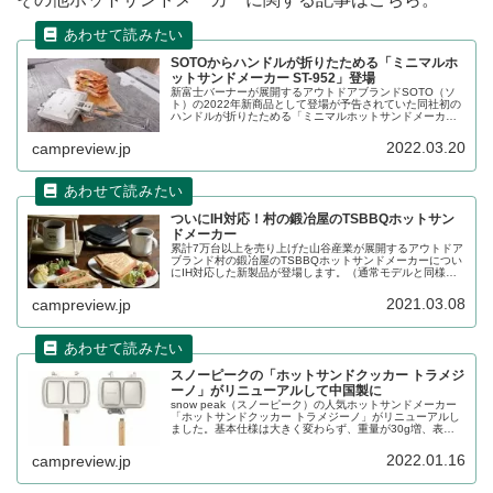
SOTOからハンドルが折りたためる「ミニマルホ
ットサンドメーカー ST-952」登場
新富士バーナーが展開するアウトドアブランドSOTO（ソ
ト）の2022年新商品として登場が予告されていた同社初の
ハンドルが折りたためる「ミニマルホットサンドメーカー
ST-952」が発売されました。詳細をレビューします。
2022.03.20
campreview.jp
ついにIH対応！村の鍛冶屋のTSBBQホットサン
ドメーカー
累計7万台以上を売り上げた山谷産業が展開するアウトドア
ブランド村の鍛冶屋のTSBBQホットサンドメーカーについ
にIH対応した新製品が登場します。（通常モデルと同様ガ
スでも使えます）販売開始は2021年3月10日の10時からで
す。詳細をレビューします。
2021.03.08
campreview.jp
スノーピークの「ホットサンドクッカー トラメジ
ーノ」がリニューアルして中国製に
snow peak（スノーピーク）の人気ホットサンドメーカー
「ホットサンドクッカー トラメジーノ」がリニューアルし
ました。基本仕様は大きく変わらず、重量が30g増、表面
がなめらかになった他、国内生産から中国生産へと変更に
なりました。詳細をレビューします。
2022.01.16
campreview.jp