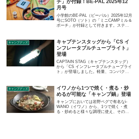
チ」が付録！BE-PAL 2025年12
月号
小学館のBE-PAL（ビーパル）2025年12月
号にSOTO（ソト）の「ミニCAMPミル＆
ポーチ」が付録として付きます。ステン
レスの本体にSOTOのロゴがスタイリッ
シュに刻印されたミルです。黒コショウ
や岩塩、クミンなどを挽くことができる
キャプテンスタッグから「CS イ
キャンプグッズ
小さいながらも本格的なアイテムに仕上
ンフレータブルチューブライト」
がっています。詳細をレビューします。
登場
CAPTAIN STAG（キャプテンスタッグ）
から「CS インフレータブルチューブライ
ト」が登場しました。軽量、コンパクト
に持ち運べる空気注入式ライトで、付属
のバンドを使用してタープやポールに固
定でき、マグネットで金属部に付けて使
イワノから1つで焼く・煮る・炒
キャンプグッズ
用可能です。詳細をレビューします。
めるが可能な「キャンプ鍋」登場
キャンプにおいては岩野ペグで有名なi-
WANO（イワノ）から、1つで焼く・煮
る・炒めると様々な調理に使え、そのま
ま大皿としても使える「キャンプ鍋」が
登場しました。直火、炭火、オーブン、
電子レンジにも対応し、自宅でも使えま
す。詳細をレビューします。