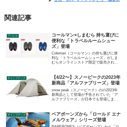
関連記事
コールマン×しまむら 持ち運びに
アパレル
便利な「トラベルルームシュー
ズ」登場
Coleman（コールマン）の持ち運びに便
利な「トラベルルームシューズ」がしま
むらオンラインストア限定で販売されま
す。サイズは2種、カラーは3色展開で、
アウトドアはもちろん、旅行に持って行
っても便利なアイテムです。詳細をレビ
【4/22〜】スノーピークの2023年
キャンプグッズ
ューします。
新商品「アルファブリーズ」登場
snow peak（スノーピーク）のの2023年
新商品として登場が予告されていた「ア
ルファブリーズ」が日本でも登場しま
す。これまでUS限定で発売されていたテ
ントが、いよいよ日本でも発売です。詳
細をレビューします。
ベアボーンズから「ロールド エナ
キャンプグッズ
メルウェア」シリーズ登場
BAREBONES（ベアボーンズ）から「ロ