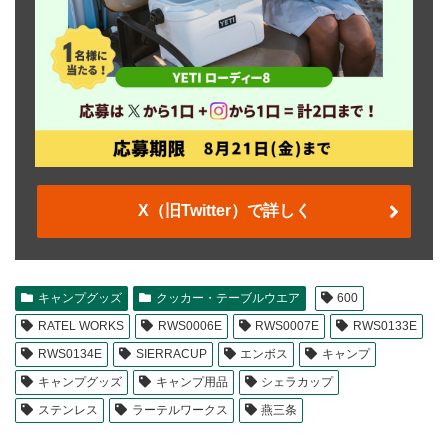
X（旧Twitter）で詳しく
キャンプグッズ
クッカー・テーブルウエア
600
RATEL WORKS
RWS0006E
RWS0007E
RWS0133E
RWS0134E
SIERRACUP
エンボス
キャンプ
キャンプグッズ
キャンプ用品
シェラカップ
ステンレス
ラーテルワークス
燕三条