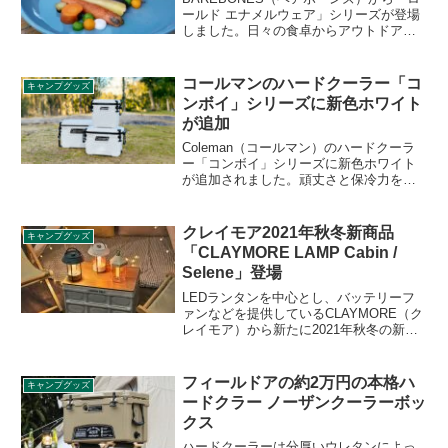
ールド エナメルウェア」シリーズが登場
しました。日々の食卓からアウトドアシ
ーンまで幅広く活躍するホーロー製のテ
ーブルウェアシリーズで、シンプルで洗
練されたデザインは、食卓を豊かに彩り
コールマンのハードクーラー「コ
キャンプグッズ
ます。詳細をレビューします。
ンボイ」シリーズに新色ホワイト
が追加
Coleman（コールマン）のハードクーラ
ー「コンボイ」シリーズに新色ホワイト
が追加されました。頑丈さと保冷力を兼
ね備えたタフな機能・デザインを特徴と
するハードクーラー「コンボイ」は、こ
れまではグレー色のダークストームカラ
クレイモア2021年秋冬新商品
キャンプグッズ
ーのみでしたが、この度新たにホワイト
「CLAYMORE LAMP Cabin /
カラーが限定色として加わりました。詳
Selene」登場
細をレビューします。
LEDランタンを中心とし、バッテリーフ
ァンなどを提供しているCLAYMORE（ク
レイモア）から新たに2021年秋冬の新商
品として、「CLAYMORE LAMP Cabin /
Selene（クレイモアランプキャビン、セ
レン」が登場登場しました。詳細をレビ
フィールドアの約2万円の本格ハ
キャンプグッズ
ューします。
ードクラー ノーザンクーラーボッ
クス
ハードクーラーは分厚いウレタンによっ