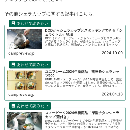
その他シェラカップに関する記事はこちら。
DODからシェラカップとスタッキングできる「シ
ェラケトル」登場
DOD（ディーオーディー）からシェラカップとスタッキン
グできる「シェラケトル」が登場しました。シェラカップ
と重ねて収納でき、荷物がコンパクトにまとまるケトル
で、コーヒーを沸かしたり、ちょっと調理したり、キャン
プにひとつあると便利なアイテムです。詳細をレビューし
2024.10.09
campreview.jp
ます。
ユニフレーム2024年新商品「燕三条シェラカッ
プ900」
UNIFLAME（ユニフレーム）の2024年新商品として「燕三
条シェラカップ900」が登場しました。容量900mlの大型ス
テンレス製シェラカップで、食器としても、鍋のように調
理器具としても使え、リッドとして使えば蒸し料理もでき
ます。詳細をレビューします。
2024.04.13
campreview.jp
スノーピーク2024年新商品「深型チタンシェラ
カップ 蓋付き」
snow peak（スノーピーク）の2024年新商品として登場が
予告されていた、蓋付きの深型チタンシェラカップ「深型
チタンシェラカップ 蓋付き」が2024年4月13日に発売され