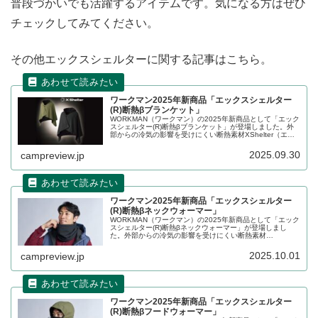
普段づかいでも活躍するアイテムです。気になる方はぜひ
チェックしてみてください。
その他エックスシェルターに関する記事はこちら。
ワークマン2025年新商品「エックスシェルター
(R)断熱βブランケット」
WORKMAN（ワークマン）の2025年新商品として「エック
スシェルター(R)断熱βブランケット」が登場しました。外
部からの冷気の影響を受けにくい断熱素材XShelter（エッ
クスシェルター）断熱βを採用したブランケットで、肩にか
けてケープとしても使えます。詳細をレビューします。
2025.09.30
campreview.jp
ワークマン2025年新商品「エックスシェルター
(R)断熱βネックウォーマー」
WORKMAN（ワークマン）の2025年新商品として「エック
スシェルター(R)断熱βネックウォーマー」が登場しまし
た。外部からの冷気の影響を受けにくい断熱素材
XShelter（エックスシェルター）断熱βを採用したネックウ
ォーマーで、透湿性があるのでムレにくいのが特徴です。
2025.10.01
campreview.jp
詳細をレビューします。
ワークマン2025年新商品「エックスシェルター
(R)断熱βフードウォーマー」