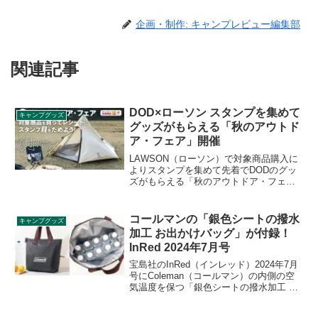
企画・制作: キャンプレビュー編集部
関連記事
DOD×ローソン スタンプを集めて
キャンプグッズ
グッズがもらえる「秋のアウトド
ア・フェア」開催
LAWSON（ローソン）で対象商品購入に
よりスタンプを集めて先着でDODのグッ
ズがもらえる「秋のアウトドア・フェ
ア」が開催されます。スタンプ発行期間
は2022年8月30日からです。詳細をレビュ
ーします。
コールマンの「銀色シートの撥水
キャンプグッズ
加工 お出かけバッグ」が付録！
InRed 2024年7月号
宝島社のInRed（インレッド）2024年7月
号にColeman（コールマン）の内側の空
気温度を保つ「銀色シートの撥水加工 お
出かけバッグ」が付録として付きます。
デイリーのお買い物にもアウトドアに