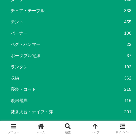
チェア・テーブル
338
テント
455
バーナー
100
ペグ・ハンマー
22
ポータブル電源
37
ランタン
192
収納
362
寝袋・コット
215
暖房器具
116
焚き火台・ナイフ・斧
201
キャンプ場
96
メニュー
ホーム
検索
トップ
サイドバー
キャンプ飯
69