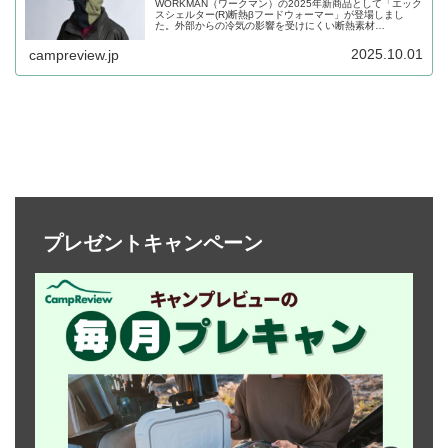
WORKMAN（ワークマン）の2025年新商品として「エック
スシェルター(R)断熱βフードウォーマー」が登場しまし
た。外部からの冷気の影響を受けにくい断熱素材
XShelter（エックスシェルター）断熱βを採用したフードウ
ォーマーで、口元から頭部分を覆うことができます。詳細
2025.10.01
campreview.jp
をレビューします。
プレゼントキャンペーン