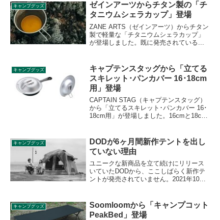
も、お出かけの際に連れていきたい、大
ゼインアーツからチタン製の「チ
キャンプグッズ
容量のバッグです。詳細をレビューしま
タニウムシェラカップ」登場
す。
ZANE ARTS（ゼインアーツ）からチタン
製で軽量な「チタニウムシェラカップ」
が登場しました。既に発売されているス
テンレスシェラカップと同様、ゼインア
ーツ独自の形状のシェラカップで、重量
はステンレスの約半分です。詳細をレビ
キャプテンスタッグから「立てる
キャンプグッズ
ューします。
スキレット･パンカバー 16･18cm
用」登場
CAPTAIN STAG（キャプテンスタッグ）
から「立てるスキレット･パンカバー 16･
18cm用」が登場しました。16cmと18cm
のスキレットやミニパン、小鍋等に使え
るハンドルを折りたためるフライパンカ
バーで、ハンドルがスタンドにもなりま
DODが6ヶ月間新作テントを出し
キャンプグッズ
す。詳細をレビューします。
ていない理由
ユニークな新商品を立て続けにリリース
いていたDODから、ここしばらく新作テ
ントが発売されていません。2021年10月
のおうちテント以降、新商品のテントが
出ていないため、6ヶ月間間があいていま
す。その背景には何があるのでしょう
Soomloomから「キャンプコット
キャンプグッズ
か。新作テントをリリースしない理由を
PeakBed」登場
考察します。