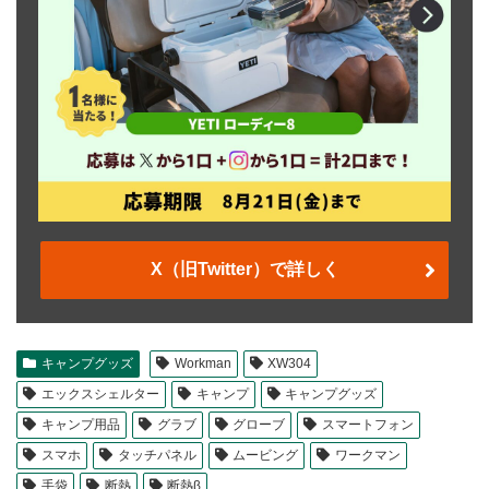
X（旧Twitter）で詳しく
キャンプグッズ
Workman
XW304
エックスシェルター
キャンプ
キャンプグッズ
キャンプ用品
グラブ
グローブ
スマートフォン
スマホ
タッチパネル
ムービング
ワークマン
手袋
断熱
断熱β